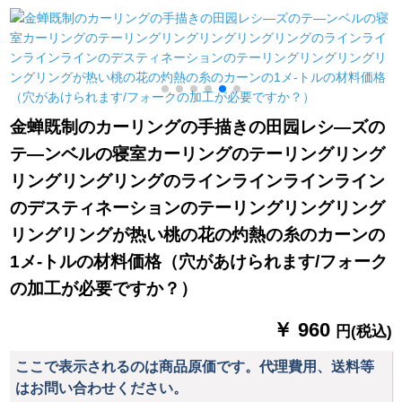
グ40个オーバーンダ
テムシステムシステ
ルの青い色
リング40匹
ムシステムシステム
システムシステムシ
ステムシステムシス
テムシステムシステ
ムシステムシステム
金蝉既制のカーリングの手描きの田园レシ—ズの
システムシステムシ
テ—ンベルの寝室カーリングのテーリングリング
ステムシステムシス
テムシステムシステ
リングリングリングのラインラインラインライン
ムシステムの地中海
のデスティネーションのテーリングリングリング
遮光ブロックブロッ
リングリングが热い桃の花の灼熱の糸のカーンの
クプレートプレート
プレートプレートプ
1メ-トルの材料価格（穴があけられます/フォーク
レートプレートプレ
の加工が必要ですか？）
ートプレートプレー
ト外窓天然素材カー
￥ 960
円(税込)
テージ手に连络して
サズを确认します。
ここで表示されるのは商品原価です。代理費用、送料等
はお問い合わせください。