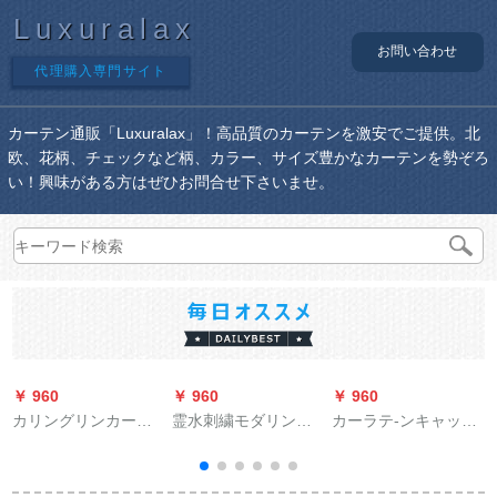
Luxuralax
お問い合わせ
代理購入専門サイト
カーテン通販「Luxuralax」！高品質のカーテンを激安でご提供。北
欧、花柄、チェックなど柄、カラー、サイズ豊かなカーテンを勢ぞろ
い！興味がある方はぜひお問合せ下さいませ。
￥ 960
￥ 960
￥ 960
￥
カリングリンカーン
霊水刺繍モダリン北
カーラテ-ンキャップ-
セセセリロ-マ圏ナノ
欧シンプロビレッジ
テ-ンバード漫画の創
リンググリングリン
システムシステムシ
意的ななぬぐぐるの
グリングリングリン
ステムシステムシス
み-ンドバーナとサー