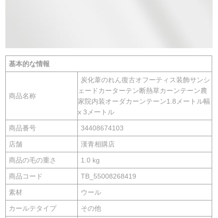
基本的な情報
炭化葦のれん復古オフーティス装飾サンシ
ェードカーターテン断熱草カーンテーン農
商品名称
家院内装オーダカーンテーン1.8メートル幅
x 3メートル
商品番号
34408674103
店舗
漢青相購店
商品の毛の重さ
1.0 kg
商品コード
TB_55008268419
素材
ウール
カールテタイプ
その他