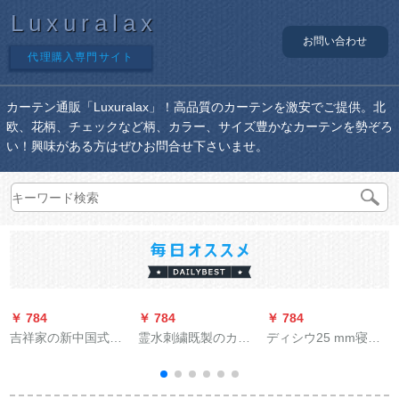
Luxuralax
お問い合わせ
代理購入専門サイト
カーテン通販「Luxuralax」！高品質のカーテンを激安でご提供。北
欧、花柄、チェックなど柄、カラー、サイズ豊かなカーテンを勢ぞろ
い！興味がある方はぜひお問合せ下さいませ。
￥ 784
￥ 784
￥ 784
￥
吉祥家の新中国式竹
霊水刺繍既製のカー
ディシウ25 mm寝室
1
kaーン电気カーテツ
トゥーン韓式二層レ
オーフルテは、ハイ
と风茶室の断热のリ-
シリーズシリーズシ
エンドのバトン制御
ビンベルンサーンン
リーズの遮光彫刻の
制御ジットリフトの