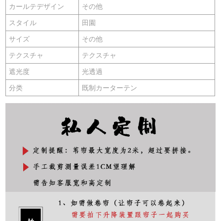
カールテデザイン
その他
スタイル
田園
サイズ
その他
テクスチャ
テクスチャ
遮光度
光透過
分类
既制カーターテン