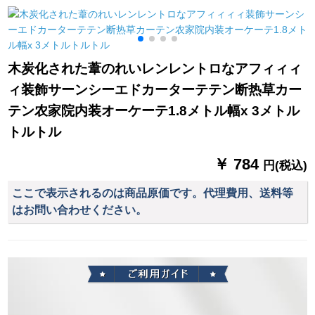
サーンンサーパンパ
星柄カーンテンンン
レマイ1平方メトルの
ンパン防cabi-の太の
ンンンンンンテニス
単价です。
テープ茶70%遮光半
レッドオーダダーダ
竹カーン-1平方メー
ーダーダーダーダー
木炭化された葦のれいレンレントロなアフィィィ
ト価格
ダーダーダーダーダ
ィ装飾サーンシーエドカーターテテン断热草カー
ーダーダーダーダー
ダーシリーズの王女
テン农家院内装オーケーテ1.8メトル幅x 3メトル
粉と子供のカーテー
トルトル
テン寝室の窓が切れ
て熱いカーターテン
￥ 784
円(税込)
遮音青いカーテーテ
ン+紗が販売されてい
ここで表示されるのは商品原価です。代理費用、送料等
ます。
はお問い合わせください。