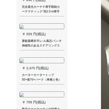
￥
840 円(税込)
テム)ベース(1.5轨道长≦2メト
ルに适用)
完全遮光カーテテ厚手既制カ
ーテマティック*高2.0 m厚手
环境保护料両面银【狭帯Sフォ
ーク】
￥
559 円(税込)
赛叡森晒衣竿レ-ル風呂パン-チ
伸縮性のあるステアリングス
パム箪笥挂けハンガ195-370
cm一冊
￥
2,475 円(税込)
カーターカータートップ
50+後70+バーク（車種と色）
￥
799 円(税込)