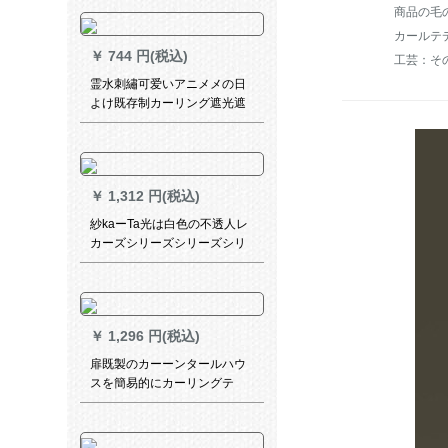
ラ赤(美容院)幅3.5 X高2.7送フ
商品の毛の
ルク(レル3.2 m)
カールテ
￥
744 円(税込)
工芸：そ
霊水刺繡可爱いアニメメの日
よけ既存制カーリング遮光遮
音カーテーテリングリングリ
ングリングリングリングリン
グリングリングリングリング
リングリング子供部屋男の子
￥
1,312 円(税込)
供の子の出窓ベレスト寮リン
ト扫き出し窓オレフ
紗kaーTa光は白色の不透人レ
カーズシリーズシリーズシリ
ーズシリーズン糸ベアラ砂遮
光白紗断熱を透過して透過し
ません。レカースデッキがひ
っくり返る双生樹-乳白の幅が
￥
1,296 円(税込)
2.0 X高2.7フーク（高度改）
扉既製のカーーンタールハウ
スを簡易的にカーリングテ
ジ、寝室のサンバイザをセッ
トしたのです。窓を开けて热
いカーターテーピング【青】