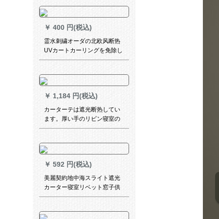
オーダンのテ`マンンプレプン
の天道勤-縦断
￥
400 円(税込)
霊水刺繍オーダの北欧风断热
UVカートカーリングを免除し
ます。
￥
1,184 円(税込)
カーターテは遮光断热してい
ます。厚い手のリビン寝室の
窓カードテは厚い手-コーヒ
3.0枚*2.5高【打孔款1片】
￥
592 円(税込)
美麗契約地中海スライト遮光
カーター寝室リベット窓子供
部屋遮光布天藍-布(フーク加
工)1.5メトル幅x 2高一片