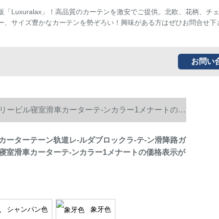
販「Luxuralax」！高品質のカーテンを激安でご提供。北欧、花柄、チ
ー、サイズ豊かなカーテンを勢ぞろい！興味がある方はぜひお問合せ下
お問い
ドリービル寝室滑車カーターテ-ンカラー1メナートの価
カーターテーン轨道レ-ルダブロックラ-テ-ン滑降路ガ
寝室滑車カーターテ-ンカラー1メナートの価格表示が
シャンパン色
象牙色