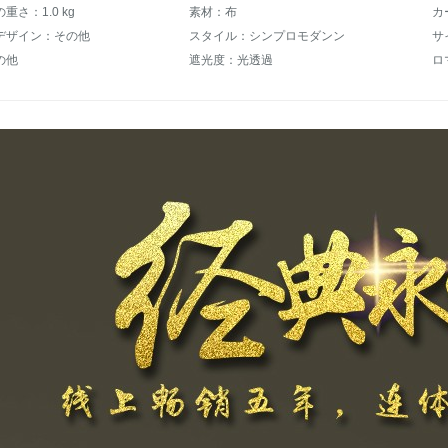
重さ：1.0 kg
素材：布
カ
デザイン：その他
スタイル：シンプロモダンン
サ
の他
遮光度：光透過
ロ