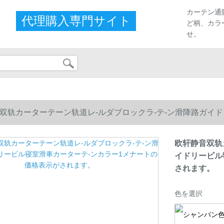
カーテン通
代理購入専門サイト
ど柄、カラ
せ。
双轨カーターテーン轨道レ-ルダブロックラ-テ-ン滑降路ガイ
れます。
欧轩静音双轨
イドリービル
されます。
色を選択