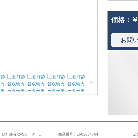
価格：
￥
お問
>
商品名称：欧軒静音双軌カーターテレールレ-ルダブルロッドカーラーテ-ンスライダーガイドリービン寝室滑車カーターテ-ントップレールのシャンパン色1メートルの価格です。
商品番号：1601654764
店