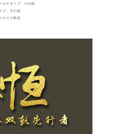
ールテタイプ：その他
イズ：その他
マネスク軌道