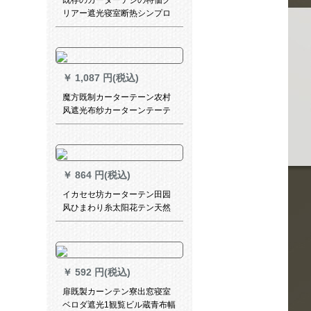
既存のカーターテジの特価ク
リアー遮光寝室断热シンプロ
モアの窓の布UVカーターテテ
リングの打孔タワワ高2.7メト
ル幅3.5メトル
￥
1,087 円(税込)
魔方既制カーターテーン农村
风遮光布纱カーターンテーテ
ーター寝室リビリングシドの*
叶秋2924-布-叶秋1米オーダカ
ーンン価格
￥
864 円(税込)
イカセセ坊カーターテン田园
风ひまわり糸太阳花テン天然
素材刺繍断热ベロダンレシリ
ーズ3.0メトル幅*2.7メトルの
高パンチ式可改高さ
￥
592 円(税込)
扉既製カーンテン寮出窓寝室
ベロダ遮光1観覧ビル蔵青布幅