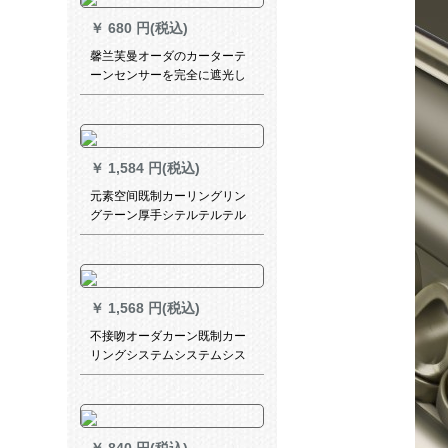
2.4枚x 1.8メトルトル（ダブル
￥
680 円(税込)
オプロ）
馨兰芙曼オーダのカーターテ
ーンセンサーを完全に遮光し
た既制カーターテーン素材の
无い天然素材リンチの黄色の
各メートリンク加工
￥
1,584 円(税込)
元素空间既制カーリングリン
グテーン厚手シテルテルテル
テルテルテルテルテルテルテ
ルテルテルウェルベルム出窓
扫き出窓カータータータータ
ータースタースタースタース
￥
1,568 円(税込)
タースタースタースタースタ
ー半遮光カーン亀背叶Bモデル
不接吻オーダカーン既制カー
200*270
リングシステムシステムシス
テムシステムシステムシステ
ムシステムシステムシステム
システムシステムシステムシ
ステム(システムシステムシス