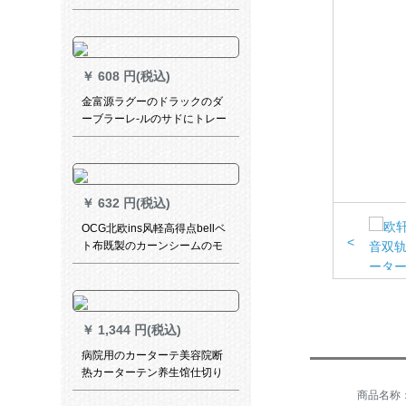
オーダンのレイン既製カーン
遮光蚊よけのレイン寝室キッ
ドレン寝室
￥
608 円(税込)
金富源ラグーのドラックのダ
ーブラーレ-ルのサドにトレー
トを付けます。テルラインの
静音レイは1件=1メトールの
メジャーの金双轨トラックで
ある。
￥
632 円(税込)
OCG北欧ins风軽高得点bellベ
<
ト布既製のカーンシームのモ
ダム完全遮光寝室リビグ無の
ベルベルベット珈琲ディープ
ソーンダスト一メトル高2.7を
下げます。
￥
1,344 円(税込)
病院用のカーターテ美容院断
热カーターテン养生馆仕切り
カーテックスックス难燃布バ