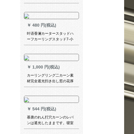
2.0*2.0ホークを取ります。
￥
480 円(税込)
叶语香澜カータースタッドハ
ーフカーリングスタッド7-小
豆幅1.5*高2.0打穴タワーの一
枚です。
￥
1,000 円(税込)
カーリングリング二カーン素
材完全遮光扫き出し窓の花厚
手ベレンダイリング寝室既制
カーリング特价クリーア03ピ
ンカーストストストストシリ
ーズ2.5 m*高2.7 mフーク加工
￥
544 円(税込)
1枚
慕唐のれん打穴カーンのレパ
ンは遮光したままです。寝室
リング布地の厚い手の日よけ