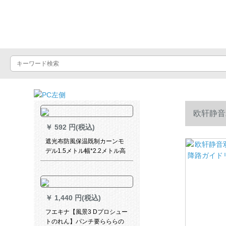
Luxuralax
欧轩静音
￥
592 円(税込)
格表示がさ
遮光布防風保温既制カーンモ
デル1.5メトル幅*2.2メトル高
一片
￥
1,440 円(税込)
フエキナ【風景3 Dプロシュー
トのれん】パンチ要らららの