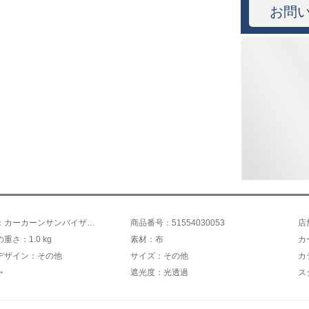
お問
商品名称：カーカーンサンバイザー車内の子供用太陽防止タクシートラック通用型車載後列UVカーターの前50+後70+バック（車種と色）
商品番号：51554030053
店
重さ：1.0 kg
素材：布
カ
デザイン：その他
サイズ：その他
カ
ャ
遮光度：光透過
ス