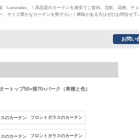
販「Luxuralax」！高品質のカーテンを激安でご提供。北欧、花柄、チ
ー、サイズ豊かなカーテンを勢ぞろい！興味がある方はぜひお問合せ下
お問い
タートップ50+後70+バーク（車種と色）
フロントガラスのカーテン
フロントガラスのカーテン