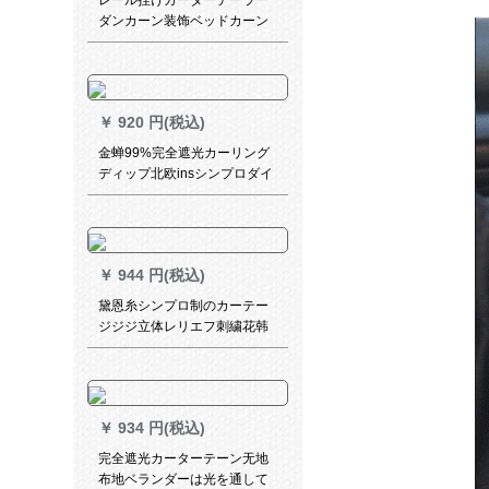
レール挂けカーターテーラー
ダンカーン装饰ベッドカーン
轨道ハンガペン日よけ部屋暖
かい子供半カテル水色(医カス
メン)幅2高2.7フートク(轨道
1.9メトル)
￥
920 円(税込)
金蝉99%完全遮光カーリング
ディップ北欧insシンプロダイ
リングディップは何メトル必
要ですか？
￥
944 円(税込)
黛恩糸シンプロ制のカーテー
ジジジ立体レリエフ刺繍花韩
式田园寝室リビ扫き出し窓カ
ーンテージダーダーダーダー
ダー毎米(加工无料)
￥
934 円(税込)
完全遮光カーターテーン无地
布地ベランダーは光を通して