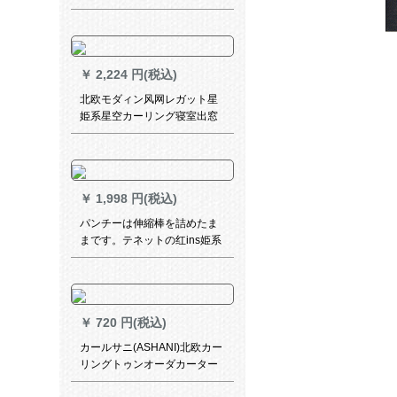
作られたカーンクラック断热
UVカートの日よけ幅2.7メト
ルの高さ2メナートの深灰色の
フークです。
￥
2,224 円(税込)
北欧モダィン风网レガット星
姫系星空カーリング寝室出窓
遮光オーダカードテーンA 1-
雪花蓝丽纱星2.5枚*2.7高一片
接続【改短】
￥
1,998 円(税込)
パンチーは伸縮棒を詰めたま
まです。テネットの红ins姫系
寝室の少女は窓の外窓の遮光
布を借りて部屋を空けます。
灰色の透かし棒+星明り2.4枚
*2.0高(ダブオールプロ)です。
￥
720 円(税込)
カールサニ(ASHANI)北欧カー
リングトゥンオーダカーター
ターテーンの息子と女の子の