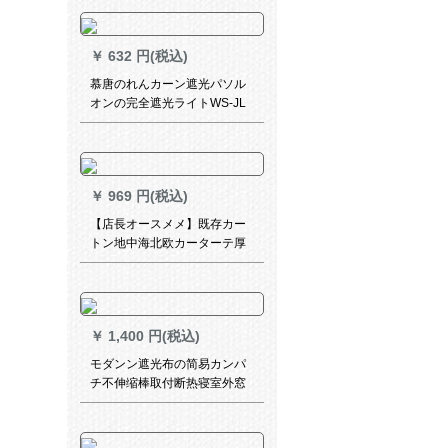
風景広告、鹿金が鹿BF 003完
全遮光オイルアートパッド不
要（遮光率98%）
￥
632 円(税込)
慕唐のれんカーン遮光パソル
オンの完全遮光ライトWS-JL
13-80 1平方メートルメ-トル
価格格
￥
969 円(税込)
【店長オースメメ】既存カー
トン地中海北欧カーターテ厚
手遮光寝室リービグー出窓UV
カーター遮音新型グリン-フー
ク加工幅2.0 m*高さ2.1 m
￥
1,400 円(税込)
モダンン遮光布の简易カンパ
チ不伸缩棒取付断热寝室外窓
カーターテの幅2.7*2.8 m