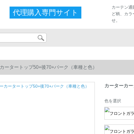
カーテン通
代理購入専門サイト
ど柄、カラ
せ。
カータートップ50+後70+バーク（車種と色）
カーターカー
色を選択