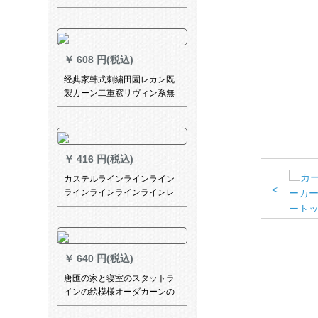
トを付けます。テルラインの
静音レイは1件=1メトールの
メジャーの金双轨トラックで
ある。
￥
608 円(税込)
经典家韩式刺繍田園レカン既
製カーン二重窓リヴィン系無
の完全遮光布紫布刺繍紗二重
フクリーン1メトルワイドクロ
ーズアップ
￥
416 円(税込)
カステルラインラインライン
<
ラインラインラインラインレ
アル家厚手アルミンモノレン
ンラインラインラインライン
ラインラインラインラインラ
インラインラインラインライ
￥
640 円(税込)
ンラインラインアップアップ
アップしますか？
唐匯の家と寝室のスタットラ
インの絵模様オーダカーンの
個性的なテ－ン写真プロ写真