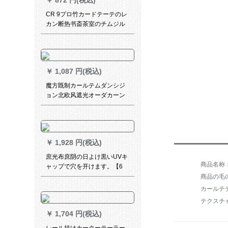
￥
872 円(税込)
CR 9プロ竹カードテーテのレ
カン断热书斎茶室のチムジル
バンと中风喷画のレンティン
MK-ZK 06-020
￥
1,087 円(税込)
魔方既制カールテムダンシジ
ョン北欧风遮光オーダカーン
ンンテン无の寝室リビリング
热的布*扶摇3048布-扶摇（冬
麦色）1メナートダンカーンン
ンンン価格
￥
1,928 円(税込)
庶光布庶阴の日よけ黒いUVキ
ャップで穴を开けます。【6
針：5メトル*10メトル】
商品の毛の
カールテ
テクスチ
￥
1,704 円(税込)