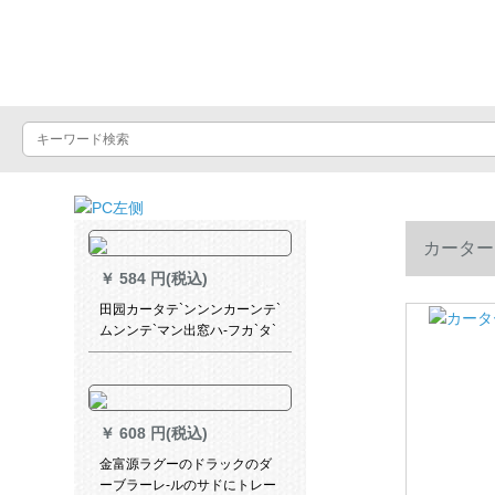
Luxuralax
カーター
￥
584 円(税込)
田园カータテ`ンンンカーンテ`
ムンンテ`マン出窓ハ-フカ`タ`
テ`ン半遮光寝室ベランダビg
既制カーリングリングリング
リングリングリプ.黄フ3.5枚*2
高1枚
￥
608 円(税込)
金富源ラグーのドラックのダ
ーブラーレ-ルのサドにトレー