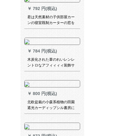
￥
792 円(税込)
君は天然素材の子供部屋カー
ンの寝室既制カーターの窓を
遮光した韩式姫系男の子の部
屋カーターターテーンの材料
の短い米黄色+ピンの穴を注文
して、枚メメトルの材料金を
￥
784 円(税込)
计算します。
木炭化された葦のれいレンレ
ントロなアフィィィィ装飾サ
ーンシーエドカーターテテン
断热草カーテン农家院内装オ
ーケーテ1.8メトル幅x 3メト
ルトルトル
￥
800 円(税込)
北欧盆栽の小森系植物の田園
遮光カーディップシル書房に
あるリーガー葉植物掃き出し
窓B 0321盆栽A紗-フーク幅1
メトル/くつかの写真を撮りま
す。