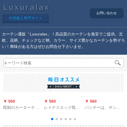
Luxuralax
お問い合わせ
代理購入専門サイト
カーテン通販「Luxuralax」！高品質のカーテンを激安でご提供。北
欧、花柄、チェックなど柄、カラー、サイズ豊かなカーテンを勢ぞろ
い！興味がある方はぜひお問合せ下さいませ。
￥ 560
￥ 560
￥ 560
￥
既制のカーターテー
レイナスカック既制
パンチーは、サンバ
ンの遮光布のサンバ
カーターテ遮光カー
ザーを装着している
イザーリング寝室カ
リング寝室出窓折れ
のです。断熱しま
ーリングのテノール
紋黄色1.5メトル幅
す。テイーン伸縮棒