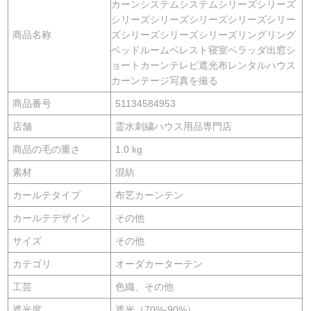
カーンシステムシステムシリーズシリーズ
シリーズシリーズシリーズシリーズシリー
商品名称
ズシリーズシリーズシリーズリングリング
ベッドルームベレスト寝室ベラッダ出窓シ
ョートカーンテレビ遮光布レンタルハウス
カーンテージ写真を撮る
商品番号
51134584953
店舗
霊水刺繍ハウス用品専門店
商品の毛の重さ
1.0 kg
素材
混紡
カールテタイプ
布艺カーンテン
カールテデザイン
その他
サイズ
その他
カテゴリ
オーダカーターテン
工芸
色織、その他
遮光度
遮光（70%-90%）