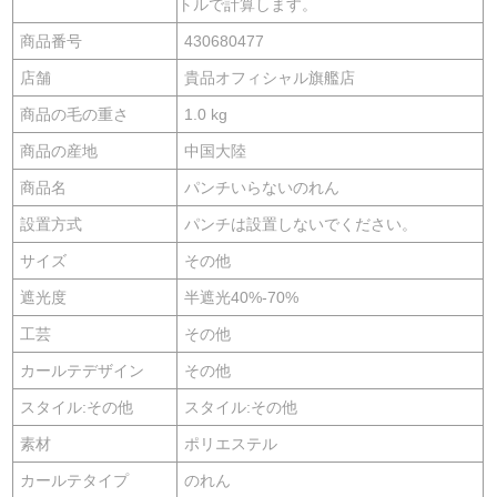
トルで計算します。
商品番号
430680477
店舗
貴品オフィシャル旗艦店
商品の毛の重さ
1.0 kg
商品の産地
中国大陸
商品名
パンチいらないのれん
設置方式
パンチは設置しないでください。
サイズ
その他
遮光度
半遮光40%-70%
工芸
その他
カールテデザイン
その他
スタイル:その他
スタイル:その他
素材
ポリエステル
カールテタイプ
のれん