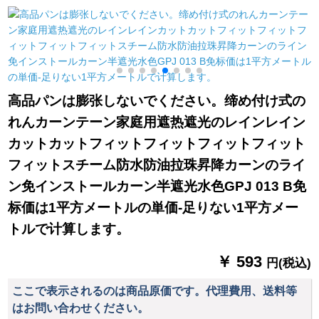
うぞ。简易です。小
し窓漫画猫既制カー
カードテーグレー2.5
さい既制のカーリン
ー・テーター・テカ
メトル幅*2.8メトル高
錠
グルームは全部日光
ーン
さ一枚フルク
m
を遮ります。マジで
貼るタプです。テ`ン
は穴を开けないで伸
高品パンは膨张しないでください。缔め付け式の
ばす棒を隠します。
れんカーンテーン家庭用遮热遮光のレインレイン
青い90%遮光1.8枚x
1.8高です。
カットカットフィットフィットフィットフィット
フィットスチーム防水防油拉珠昇降カーンのライ
ン免インストールカーン半遮光水色GPJ 013 B免
标価は1平方メートルの単価-足りない1平方メー
トルで计算します。
￥ 593
円(税込)
ここで表示されるのは商品原価です。代理費用、送料等
はお問い合わせください。