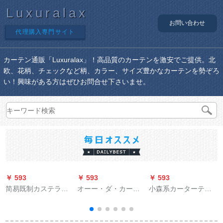
Luxuralax
お問い合わせ
代理購入専門サイト
カーテン通販「Luxuralax」！高品質のカーテンを激安でご提供。北
欧、花柄、チェックなど柄、カラー、サイズ豊かなカーテンを勢ぞろ
い！興味がある方はぜひお問合せ下さいませ。
￥ 593
￥ 593
￥ 593
￥
简易既制カステラは
オーー・ダ・カー
小森系カーターテー
伸缩棒を持ったまま
ー・テーン韓国式ピ
ン田园姫范婚房寝室
です。ネトの赤いins
ィンクのお姫様部屋
シンプロ扫き出し窓
をin strulなです。ど
暖い子供寝室扫き出
梦に见る遮光布オダ