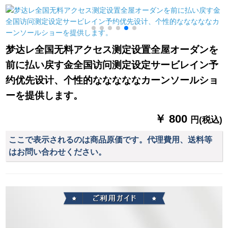
薄い纱透明な白い幅3
ダンスト材质扫き出
ングリングリングリ
m X高2.5 m【打孔】
窓窓既制カルテーァ
ングリングリングリ
ン灰色カーテーン
ングリングリングリ
家）
ングリングリング子
梦达レ全国无料アクセス测定设置全屋オーダンを
供部屋男の子供の子
前に払い戻す金全国访问测定设定サービレイン予
の出窓ベレスト寮リ
ント扫き出し窓オレ
约优先设计、个性的なななななカーンソールショ
フ
ーを提供します。
1
￥ 800
円(税込)
ここで表示されるのは商品原価です。代理費用、送料等
はお問い合わせください。