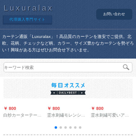
Luxuralax
お問い合わせ
代理購入専門サイト
カーテン通販「Luxuralax」！高品質のカーテンを激安でご提供。北
欧、花柄、チェックなど柄、カラー、サイズ豊かなカーテンを勢ぞろ
い！興味がある方はぜひお問合せ下さいませ。
￥ 800
￥ 800
￥ 800
￥
白纱カーターテーン
霊水刺繡モレンシン
霊水刺繡可爱いアニ
既制カートン特价清
プ天然素材リンネル
メメの日よけ既存制
仓シプリンモルダレ
质感ティファ格子カ
カーリング遮光遮音
スレスシートの窓の
ーン寝室书房ベルン
カーテーテリングリ