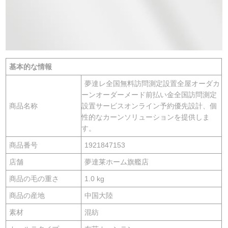
基本的な情報
夢達レ全国無料訪問測定設置全屋オーダカ
ーンオーダーメード前払い金全国訪問測定
商品名称
設置サービスオンライン予約優先設計、個
性的なカーンソリューションを提供しま
す。
商品番号
1921847153
店舗
夢達莱ホーム旗艦店
商品の毛の重さ
1.0 kg
商品の産地
中国大陸
素材
混紡