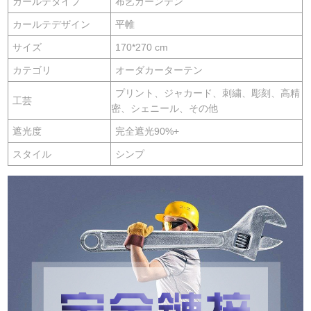
カールテタイプ
布艺カーンテン
カールテデザイン
平帷
サイズ
170*270 cm
カテゴリ
オーダカーターテン
プリント、ジャカード、刺繍、彫刻、高精
工芸
密、シェニール、その他
遮光度
完全遮光90%+
スタイル
シンプ