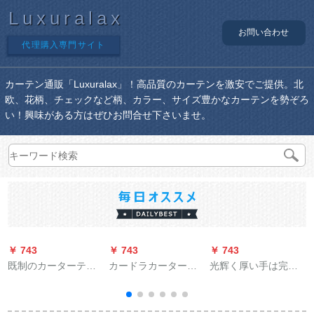
Luxuralax
お問い合わせ
代理購入専門サイト
カーテン通販「Luxuralax」！高品質のカーテンを激安でご提供。北
欧、花柄、チェックなど柄、カラー、サイズ豊かなカーテンを勢ぞろ
い！興味がある方はぜひお問合せ下さいませ。
￥ 743
￥ 743
￥ 743
￥
既制のカーターテー
カードラカーターテ
光辉く厚い手は完全
テリングリングリン
ーン寝室リングリン
に遮光布オーダのテ
グリングプロモーシ
グリングの外窓精致
ージを遮光したカー
ョンプロシリーズシ
刺繍遮光既制カータ
テジジは2.1*高さ1.8