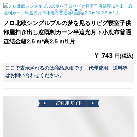
リーズシリーズシリ
ーテーレンレンレン
の逸品を完全に遮光
ーズシリーズン半遮
レンレンテーテン(银
したままにする。
光小カーターテータ
灰布)オーストリア2.6
ノロ北欧シングルブルの梦を见るリビグ寝室子供
ーシリーズン寝室ベ
メトル幅x 2.7メトル
部屋扫き出し窓既制カーン半遮光月下小鹿布普通
ルンダンジョン特价
高さ1枚をショートに
クリープ青3.4枚*高
します。
连结金幅2.5 m*高2.5 m/1片
2.0メート
￥ 743
円(税込)
ここで表示されるのは商品原価です。代理費用、送料等
はお問い合わせください。