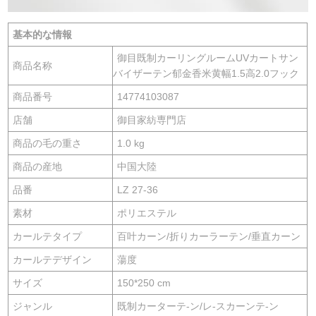
基本的な情報
御目既制カーリングルームUVカートサン
商品名称
バイザーテン郁金香米黄幅1.5高2.0フック
商品番号
14774103087
店舗
御目家紡専門店
商品の毛の重さ
1.0 kg
商品の産地
中国大陸
品番
LZ 27-36
素材
ポリエステル
カールテタイプ
百叶カーン/折りカーラーテン/垂直カーン
カールテデザイン
蕩度
サイズ
150*250 cm
ジャンル
既制カーターテ-ン/レ-スカーンテ-ン