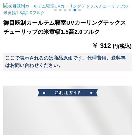
バー5つの星ホテルカ
ド版バラ金スタ-ルを
ングリングリングリ
ーリング部品メ-ルカ-
取ります。
ングリングと子供供
2
ル直販アルミナ灰色
给部屋の窓カーリン
御目既制カールテム寝室UVカーリングテックス
(1メトール値の段、
グリングリングリン
チューリップの米黄幅1.5高2.0フルク
サズソーダ)
グシステムド1メ`ト
ル
￥ 312
円(税込)
ここで表示されるのは商品原価です。代理費用、送料等
はお問い合わせください。