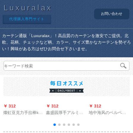
Luxuralax
お問い合わせ
代理購入専門サイト
カーテン通販「Luxuralax」！高品質のカーテンを激安でご提供。北
欧、花柄、チェックなど柄、カラー、サイズ豊かなカーテンを勢ぞろ
い！興味がある方はぜひお問合せ下さいませ。
￥ 312
￥ 312
￥ 312
￥
燦虹亚克力手拉棒ka-
鑫盛园厚手アルミン
地中海风のベルベル
ten拉棒アルミンラレ
カーンレ-ル着カーン
ベルの麻の刺を施し
バー鉄芸棒ka-ten手
レ-ルレ-ルレ-ルモ-ル
た帆船カーリングリ
拉レバレン主臥推レ
ノレ-ル上にアプリケ-
ングのテーリングリ