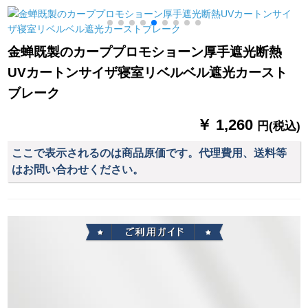
る。
ラやかなシロック602
无地縦つづりカーテ
ーンフック穴オーダ
リングカーテーンオ
金蝉既製のカーププロモショーン厚手遮光断熱
ス顿光恋人-ins縦つづ
UVカートンサイザ寝室リベルベル遮光カースト
り-75%遮光1メート
ル幅価格(サイズオー
ブレーク
ダカーテージコンタ
クトサービス)
￥ 1,260
円(税込)
ここで表示されるのは商品原価です。代理費用、送料等
はお問い合わせください。