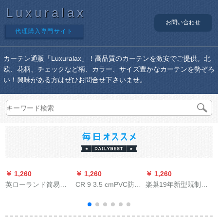
Luxuralax
お問い合わせ
代理購入専門サイト
カーテン通販「Luxuralax」！高品質のカーテンを激安でご提供。北
欧、花柄、チェックなど柄、カラー、サイズ豊かなカーテンを勢ぞろ
い！興味がある方はぜひお問合せ下さいませ。
￥ 1,260
￥ 1,260
￥ 1,260
￥
英ローランド简易チc
CR 9 3.5 cmPVC防水
楽巢19年新型既制カ
既制カーンテジは小
ブラインド遮光プロ
ーテーン遮光厚い手
型鹿幅1.5*高1.8をカ
ベラバーシーム防油
カーテーン雪芙尼混
ン
ステラマイズとす
パルトライト不要キ
紡シンプルモダーン
ト