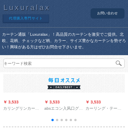
Luxuralax
お問い合わせ
代理購入専門サイト
カーテン通販「Luxuralax」！高品質のカーテンを激安でご提供。北
欧、花柄、チェックなど柄、カラー、サイズ豊かなカーテンを勢ぞろ
い！興味がある方はぜひお問合せ下さいませ。
￥ 3,533
￥ 3,533
￥ 3,533
￥
カリングリンカーン
absエコン入风口グリ
カーリング・テーリ
セセセリロ-マ圏ナノ
ル検査修理口蓋风管
ングのスティンリン
リンググリングリン
机通风口百叶窓プチ
グのスコップの50个
グリングリングリン
ケース
430个のスティンレコ