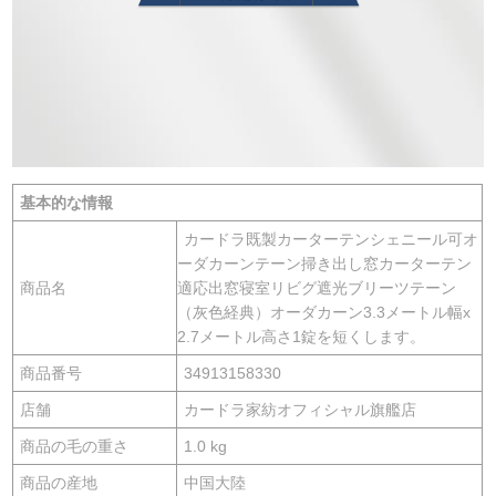
基本的な情報
カードラ既製カーターテンシェニール可オ
ーダカーンテーン掃き出し窓カーターテン
商品名
適応出窓寝室リビグ遮光ブリーツテーン
（灰色経典）オーダカーン3.3メートル幅x
2.7メートル高さ1錠を短くします。
商品番号
34913158330
店舗
カードラ家紡オフィシャル旗艦店
商品の毛の重さ
1.0 kg
商品の産地
中国大陸