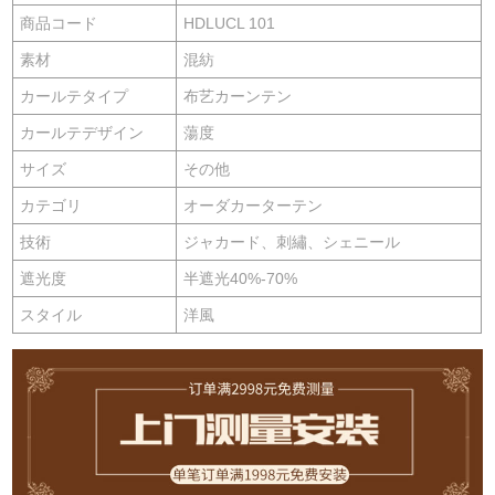
商品コード
HDLUCL 101
素材
混紡
カールテタイプ
布艺カーンテン
カールテデザイン
蕩度
サイズ
その他
カテゴリ
オーダカーターテン
技術
ジャカード、刺繡、シェニール
遮光度
半遮光40%-70%
スタイル
洋風