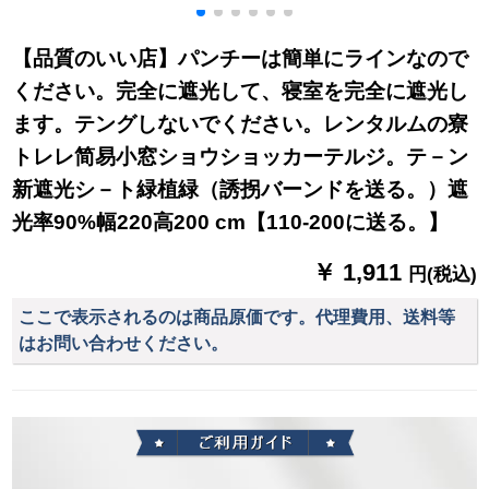
コーヒ色フーク99%
品1.2メ-トル幅2メ-ト
遮光の白い紗カータ
遮光幅1.5高2.7(断高
ル
ーテンのレインショ
【品質のいい店】パンチーは簡単にラインなので
备考)
ートカーンは伸び縮
ください。完全に遮光して、寝室を完全に遮光し
み棒（1.15-1.75メー
トル）の糸2.6幅*1.7
ます。テングしないでください。レンタルムの寮
高（単開式）を配合
トレレ简易小窓ショウショッカーテルジ。テ－ン
しています。
新遮光シ－ト緑植緑（誘拐バーンドを送る。）遮
光率90%幅220高200 cm【110-200に送る。】
￥ 1,911
円(税込)
ここで表示されるのは商品原価です。代理費用、送料等
はお問い合わせください。