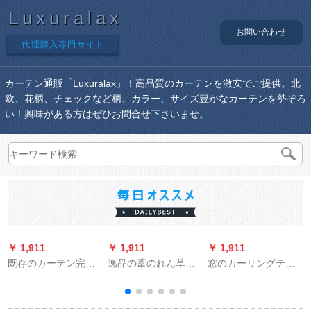
Luxuralax
お問い合わせ
代理購入専門サイト
カーテン通販「Luxuralax」！高品質のカーテンを激安でご提供。北
欧、花柄、チェックなど柄、カラー、サイズ豊かなカーテンを勢ぞろ
い！興味がある方はぜひお問合せ下さいませ。
￥ 1,911
￥ 1,911
￥ 1,911
￥
既存のカーテン完全
逸品の葦のれん草の
窓のカーリングテー
遮光黒无地布のベラ
れん复古葦のテ-ラテ-
ンは伸び縮み棒をイ
ダ断热日よけUVカー
テ-ンのれん遮光パソ
ンストールしないで
ト光透過的なホタテ
ルのれん竹カーン逸
窓から出て寝室の半