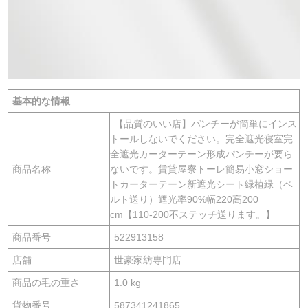
基本的な情報
【品質のいい店】パンチーが簡単にインス
トールしないでください。完全遮光寝室完
全遮光カーターテーン形成パンチーが要ら
商品名称
ないです。賃貸屋寮トーレ簡易小窓ショー
トカーターテーン新遮光シート緑植緑（ベ
ルト送り）遮光率90%幅220高200
cm【110-200不ステッチ送ります。】
商品番号
522913158
店舗
世豪家紡専門店
商品の毛の重さ
1.0 kg
貨物番号
587341241865