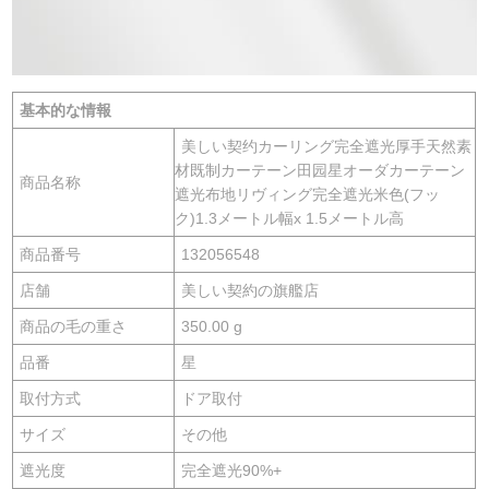
基本的な情報
美しい契约カーリング完全遮光厚手天然素
材既制カーテーン田园星オーダカーテーン
商品名称
遮光布地リヴィング完全遮光米色(フッ
ク)1.3メートル幅x 1.5メートル高
商品番号
132056548
店舗
美しい契約の旗艦店
商品の毛の重さ
350.00 g
品番
星
取付方式
ドア取付
サイズ
その他
遮光度
完全遮光90%+