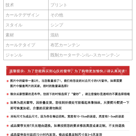
技术
プリント
カールテデザイン
その他
スタイル
シンプ
素材
混紡
カールテタイプ
布艺カーンテン
ジャンル
既制カーターテ-ン/レ-スカーンテ-ン