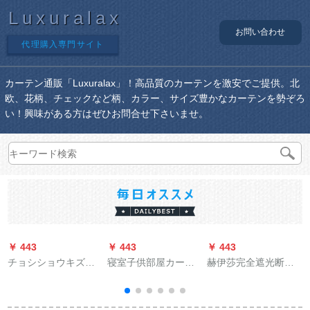
Luxuralax
お問い合わせ
代理購入専門サイト
カーテン通販「Luxuralax」！高品質のカーテンを激安でご提供。北
欧、花柄、チェックなど柄、カラー、サイズ豊かなカーテンを勢ぞろ
い！興味がある方はぜひお問合せ下さいませ。
￥ 443
￥ 443
￥ 443
￥
チョシショウキズシ
寝室子供部屋カート
赫伊莎完全遮光断热
リーズシリーズシリ
ン既制カーリング城
仿麻既制カーターテ
ーズシリーズシリー
壁サンバイザ男の子
ーン物理コープティ
ズシリーズシリーズ
供の子完全遮光カー
ンガー布灰色フル