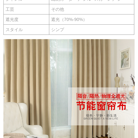
工芸
その他
遮光度
遮光（70%-90%）
スタイル
シンプ