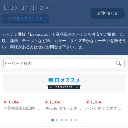
Luxuralax
お問い合わせ
代理購入専門サイト
カーテン通販「Luxuralax」！高品質のカーテンを激安でご提供。北
欧、花柄、チェックなど柄、カラー、サイズ豊かなカーテンを勢ぞろ
い！興味がある方はぜひお問合せ下さいませ。
￥ 1,184
￥ 1,184
￥ 1,184
￥
付美韓式刺繍田園レ
伊ka-ten坊レ-ル厚手
パンが完全に遮光し
カン既製カーターン
アルミロ-マル棒静音
ているのでくださ
二重窓リヴィ系無の
レ-ル単棒ダンベルロ
い。テ-ン姫系寝室の
完全遮光布緑布＋刺
ックレール(进级厚手
窓少女心ins网红既制