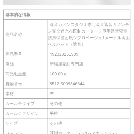
基本的な情報
遮音カノンスタジオ専门吸音遮音カノンテ
ン完全遮光布既制カーターテ厚手遮音寝室
商品名称
防風保温と風シプロベージュ1メートル両面
ベルパッド（遮音）
商品番号
492323251989
店舗
新瑞犀家紡専門店
商品毛重量
100.00 g
貨物番号
8512-5099346644
素材
布
カールテタイプ
その他
カールテデザイン
平帷
サイズ
その他
ジャンル
既制カーターテ-ン/レ-スカーンテ-ン