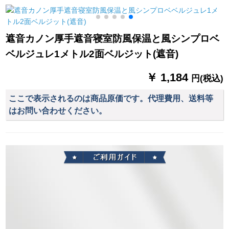
繍糸二重フクロカテ
款)バラ金单干
カーターテープ1.8枚
テ－テ1メトル幅専門
x 2.0高
書
布
遮音カノン厚手遮音寝室防風保温と風シンプロベ
ベルジュレ1メトル2面ベルジット(遮音)
￥ 1,184
円(税込)
ここで表示されるのは商品原価です。代理費用、送料等
はお問い合わせください。