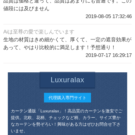
品質は価格と違って、品質はあまりにも普通です。この
値段には及びません
2019-08-05 17:32:46
Aiは至尊の愛で楽しんでいます
生地の材質はきめ細かくて、厚くて、一定の遮音効果が
あって、やはり比較的に満足します！予想通り！
2019-07-17 16:29:17
Luxuralax
代理購入専門サイト
カーテン通販「Luxuralax」！高品質のカーテンを激安でご
提供。北欧、花柄、チェックなど柄、カラー、サイズ豊か
なカーテンを勢ぞろい！興味がある方はぜひお問合せ下さ
いませ。