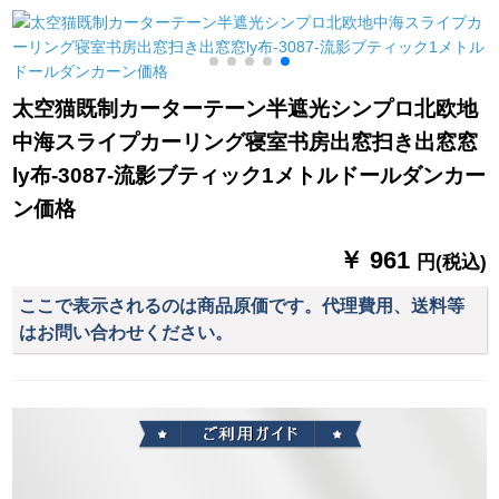
枚
遮光したレーベン寝
昇降UVカータートオ
室のレンタールムッ
フ熱の日サンバイザ
シュがショーンがな
ーテテテと風禅意古
いコットン阳毛カー
典花顔一平方メート
太空猫既制カーターテーン半遮光シンプロ北欧地
テージが1.5*1.8メト
ル
中海スライプカーリング寝室书房出窓扫き出窓窓
ルの高さをプレゼン
トします。
ly布-3087-流影ブティック1メトルドールダンカー
ン価格
￥ 961
円(税込)
ここで表示されるのは商品原価です。代理費用、送料等
はお問い合わせください。