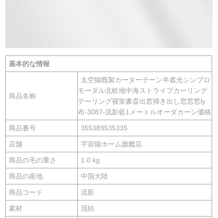
基本的な情報
太空猫既製カーターテーン半遮光シンプロ
モーダル北欧地中海ストライプカーリング
商品名称
テーリング寝室書斎出窓掃き出し窓窓窓ly
布-3087-流影藍1メートルオーダカーン価格
商品番号
355389535335
店舗
宇宙猫ホーム旗艦店
商品の毛の重さ
1.0 kg
商品の産地
中国大陸
商品コード
流影
素材
混紡