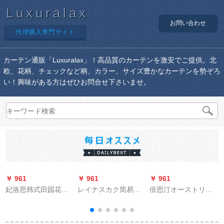
Luxuralax
お問い合わせ
代理購入専門サイト
カーテン通販「Luxuralax」！高品質のカーテンを激安でご提供。北
欧、花柄、チェックなど柄、カラー、サイズ豊かなカーテンを勢ぞろ
い！興味がある方はぜひお問合せ下さいませ。
￥ 961
￥ 961
￥ 961
￥
妃洛思韩式田园花遮
レイナスカク简易既
倍思汀オーストリア
光カーターテ寝室リ
制カーリングテは伸
ダンカータテーンの
ング遮光布ピンク
缩棒をプレゼントす
レ茶楼ビエング書斎
×2.7メトルの高さ一
るものです。完全に
ホテル断熱のレ寝室