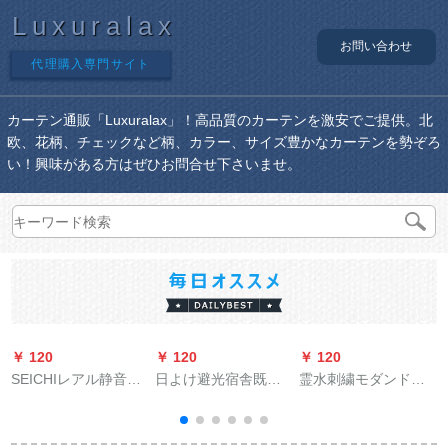
Luxuralax
お問い合わせ
代理購入専門サイト
カーテン通販「Luxuralax」！高品質のカーテンを激安でご提供。北
欧、花柄、チェックなど柄、カラー、サイズ豊かなカーテンを勢ぞろ
い！興味がある方はぜひお問合せ下さいませ。
￥ 120
￥ 120
￥ 120
￥
SEICHIレアル静音厚
日よけ避光宿舎既制
霊水刺繍モダンド軽
手坚美阿尔ルンロ-マ
カーリングテーン完
豪华洋风サーンバー
ロ-ドレアルダ-ルロッ
全遮光幅4.0 m*高さ
既制カーターテーン
テ-ンを揃えることが
2.5 m厚手完全遮光
遮光遮音カーテータ