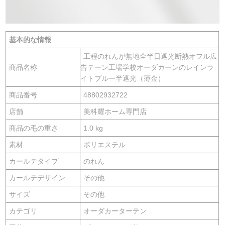
基本的な情報
工程のれんが無地全半日遮光断熱オフル広
商品名称
告テーン工場学校オーダカーンのレインラ
イトブルー半遮光（薄金）
商品番号
48802932722
店舗
美科耀ホーム専門店
商品の毛の重さ
1.0 kg
素材
ポリエステル
カールテタイプ
のれん
カールテデザイン
その他
サイズ
その他
カテゴリ
オーダカーターテン