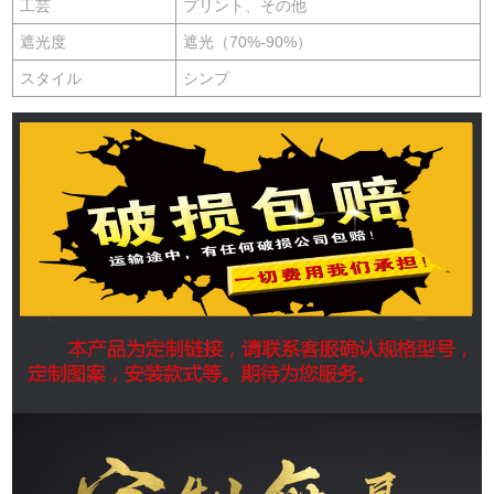
工芸
プリント、その他
遮光度
遮光（70%-90%）
スタイル
シンプ