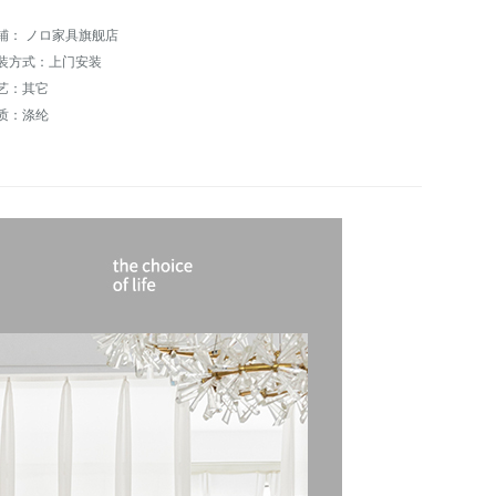
铺： ノロ家具旗舰店
装方式：上门安装
艺：其它
质：涤纶