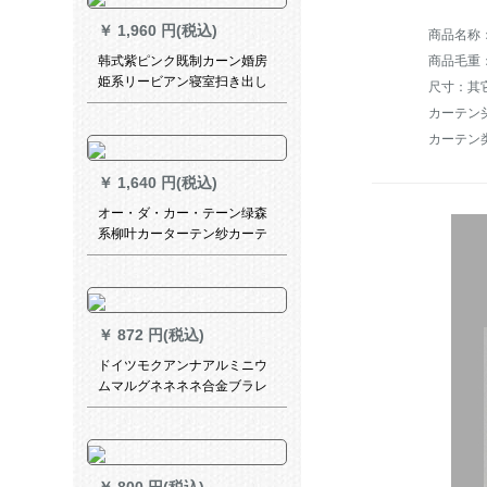
￥
1,960 円(税込)
商品毛重：1
韩式紫ピンク既制カーン婚房
姫系リービアン寝室扫き出し
尺寸：其
窓纱カーテーテン2メーテル幅
カーテン
*2.7高(打孔一片)ピンク(纱+布
カーテン
莱ースモモデル)
￥
1,640 円(税込)
オー・ダ・カー・テーン绿森
系柳叶カーターテン纱カーテ
ルテルテルテルテルテルテル
テルテルシリーズシリーズシ
リーズシリーズシリーズシリ
ーズシリーズシリーズシリー
￥
872 円(税込)
ズシリーズシリーズシリーズ
シリーズシリーズシリーズシ
ドイツモクアンナアルミニウ
リーズシリーズ
ムマルグネネネネ合金ブラレ
ン黒パンチー不要トニック防
水遮光ブロックブロックMG-
BY 08-29