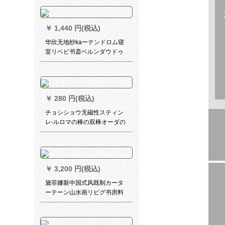
であるブラス-フル1枚で2.5メ
ート幅2.7メトルの高さが调节
されます。
￥
1,440 円(税込)
华欣无地纱kaーテンドロム寝
室リベビ书斎ベルンダウドゥ
ドゥ窓扫き出し窓百合金白色
レストームスタイルべージュ
ラシープロの纱618070-012
メ-トル幅*2.7メトルトル
￥
280 円(税込)
チョシショウ无磁性スティン
レ-ルロマの棒の双棒オーダの
テ-ンの小さ直径19 mm ZS
9143-サブニコル-単棒は何メ
トルを要して何を撮ります
か？
￥
3,200 円(税込)
黛菲娜新中国式风既制カータ
ーテーン山水画リビグ书房料
遮光扫き出し窓レ-スカーンン
7966-纱kaテ-ン-打穴既制カー
ン幅2.4*2.7メトル*2枚(a+b)