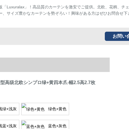
販「Luxuralax」！高品質のカーテンを激安でご提供。北欧、花柄、チ
ー、サイズ豊かなカーテンを勢ぞろい！興味がある方はぜひお問合せ下
お問い
新型高级北欧シンプロ绿+黄四本爪-幅2.5高2.7枚
浅绿+浅灰
绿色+黄色
浅蓝+浅灰
蓝色+灰色