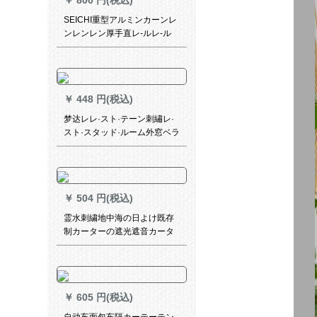
￥
800 円(税込)
SEICHI重型アルミンカーンレ
ンレンレン厚手直レ-ルレ-ル
レ-ルナノトラック·マルポ-ル
静音レ-ル象牙白-双軌頂装-毎
米价格
￥
448 円(税込)
梦达レレ·スト·テーン刺繡レ·
スト·スタッド·ルーム外窓ベラ
ンダ既製のカーター·テーン·ス
タッド·テーン·テーン·テーン·
メニューメニュープリンセス·
サーフ·ダーダーダー·ダーダー
￥
504 円(税込)
·ダー·ダー·ダー·テーン1メー
トル幅特写（カスタマー·サー
霊水刺繍地中海の日よけ既存
ビス）
制カーターの遮光遮音カータ
ーターテーンカーンンダンカ
ーリングのカーリングリング
リングリングリングのカーリ
ングリングリングリングリン
￥
605 円(税込)
グリングリングのための窓寝
室リングリングリングリング