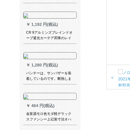
爪フーク(米黄)幅3.0*高2.7 m
一枚
￥
1,192 円(税込)
CR 9アルミンズブレインドオ
ーブ遮光カーテア昇降のレイ
ンレインレインレイン25 mm
亮紋シャパンパンMY-BY 11-L
003
￥
1,280 円(税込)
パンチーは、サンバザーを装
<
着しているのです。断熱しま
す。テイーン伸縮棒寝室は完
全遮光マット貼りのタワーで
す。部屋の伸縮棒【ネビエ
90%遮光】3.0枚x 1.8高(ダブ
￥
464 円(税込)
ルオウ)
金富源モロ色モダ軽デラック
スファンシー上记装寸法オハ
イカン1件=1メトールファン