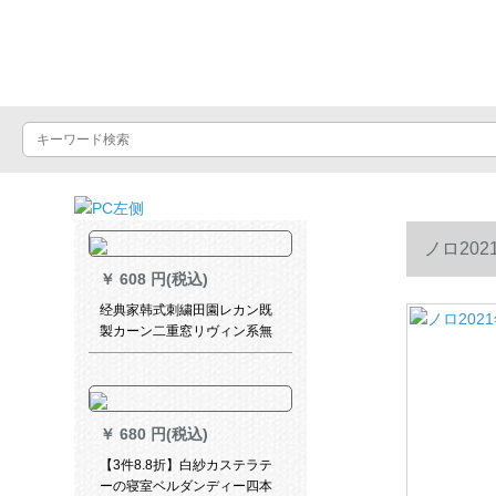
Luxuralax
ノロ20
￥
608 円(税込)
经典家韩式刺繍田園レカン既
製カーン二重窓リヴィン系無
の完全遮光布紫布刺繍紗二重
フクリーン1メトルワイドクロ
ーズアップ
￥
680 円(税込)
【3件8.8折】白紗カステラテ
ーの寝室ベルダンディー四本