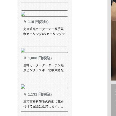
寝室を装着しないでくださ
い。オックスフォード電気キ
ラカーテンf 050-7
￥
119 円(税込)
完全遮光カーターテー厚手既
制カーリングUVカーリングテ
ート断热サーンバス扫き窓付
寝室ベルンビルビルビルビル
ビル幅1.0 m*高さ1.4 m逸品完
全遮光両面银【狭帯フーク】
￥
1,008 円(税込)
金蝉カーターターターテン姫
系ピンクラスキー北欧风遮光
寝室扫き出し窓リビグ出窓既
制カーンダーカーンドシリー
ズ-ピンク1メート使用料格(无
料フーク加工)は何ですか？
￥
1,131 円(税込)
三巧吉祥树研毛の両面に花を
付けて完全に遮光します。カ
ーターターのテーベルの上品