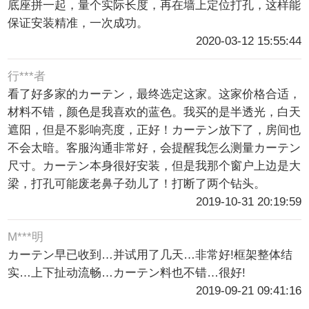
底座拼一起，量个实际长度，再在墙上定位打孔，这样能
保证安装精准，一次成功。
2020-03-12 15:55:44
行***者
看了好多家的カーテン，最终选定这家。这家价格合适，
材料不错，颜色是我喜欢的蓝色。我买的是半透光，白天
遮阳，但是不影响亮度，正好！カーテン放下了，房间也
不会太暗。客服沟通非常好，会提醒我怎么测量カーテン
尺寸。カーテン本身很好安装，但是我那个窗户上边是大
梁，打孔可能废老鼻子劲儿了！打断了两个钻头。
2019-10-31 20:19:59
M***明
カーテン早已收到…并试用了几天…非常好!框架整体结
实…上下扯动流畅…カーテン料也不错…很好!
2019-09-21 09:41:16