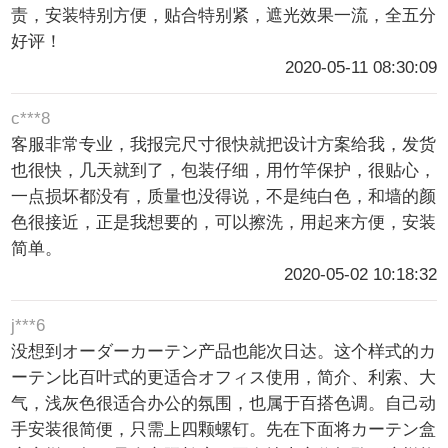
责，安装特别方便，贴合特别紧，遮光效果一流，全五分
好评！
2020-05-11 08:30:09
c***8
客服非常专业，我报完尺寸很快就把设计方案给我，发货
也很快，几天就到了，包装仔细，用竹竿保护，很贴心，
一点损坏都没有，质量也没得说，不是纯白色，和墙的颜
色很接近，正是我想要的，可以擦洗，用起来方便，安装
简单。
2020-05-02 10:18:32
j***6
没想到オーダーカーテン产品也能次日达。这个样式的カ
ーテン比百叶式的更适合オフィス使用，简介、利索、大
气，浅灰色很适合办公的氛围，也属于百搭色调。自己动
手安装很简便，只需上四颗螺钉。先在下面将カーテン盒