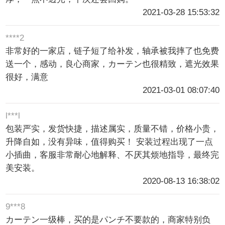
2021-03-28 15:53:32
****2
非常好的一家店，链子短了给补发，轴承被我摔了也免费
送一个，感动，良心商家，カーテン也很精致，遮光效果
很好，满意
2021-03-01 08:07:40
l***l
包装严实，发货快捷，描述属实，质量不错，价格小贵，
升降自如，没有异味，值得购买！ 安装过程出现了一点
小插曲，客服非常耐心地解释、不厌其烦地指导，最终完
美安装。
2020-08-13 16:38:02
9***8
カーテン一级棒，买的是パンチ不要款的，商家特别负