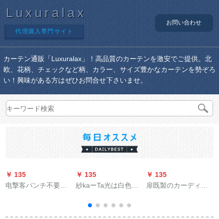
Luxuralax
お問い合わせ
代理購入専門サイト
カーテン通販「Luxuralax」！高品質のカーテンを激安でご提供。北
欧、花柄、チェックなど柄、カラー、サイズ豊かなカーテンを勢ぞろ
い！興味がある方はぜひお問合せ下さいませ。
￥ 135
￥ 135
￥ 135
￥
电撃客パンチ不要の
紗kaーTa光は白色の
扉既製のカーディジ
レインのドレイン寝
不透人レカーズシリ
は、マッチケースを
室トールレバム二段
ーズシリーズシリー
装着しています。星
阶プロモーション完
ズシリーズン糸ベア
の金を遮光して寝室