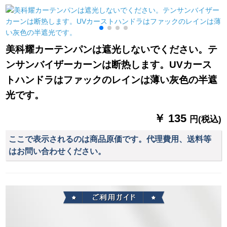
全遮光B 304
ラ砂遮光白紗断熱を
の少女の透かし网の
透過して透過しませ
赤いins姫系ショッカ
ん。レカースデッキ
ーテルテルテルの寝
がひっくり返る双生
室のベルダウウィン
*
美科耀カーテンパンは遮光しないでください。テ
樹-乳白の幅が2.0 X高
ドウ出张棒【少女
ンサンバイザーカーンは断热します。UVカース
2.7フーク（高度改）
粉】布+纱+カーター
テテン1.8枚x 2.0高
トハンドラはファックのレインは薄い灰色の半遮
光です。
￥ 135
円(税込)
ここで表示されるのは商品原価です。代理費用、送料等
はお問い合わせください。