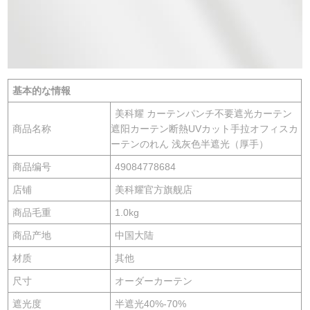
基本的な情報
美科耀 カーテンパンチ不要遮光カーテン
商品名称
遮阳カーテン断熱UVカット手拉オフィスカ
ーテンのれん 浅灰色半遮光（厚手）
商品编号
49084778684
店铺
美科耀官方旗舰店
商品毛重
1.0kg
商品产地
中国大陆
材质
其他
尺寸
オーダーカーテン
遮光度
半遮光40%-70%