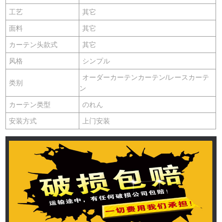
工艺
其它
面料
其它
カーテン头款式
其它
风格
シンプル
オーダーカーテンカーテン/レースカーテ
类别
ン
カーテン类型
のれん
安装方式
上门安装