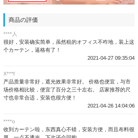
商品の評価
****人
很好，安装确实简单，虽然租的オフィス不咋地，装上这
个カーテン，逼格有了！
2021-04-27 09:35:04
X***f
产品质量非常好，遮光效果非常好。 价格也便宜，与市
场价格相比较，便宜了百分之三十左右。 店家推荐的尺
寸也非常合适，安装也很方便！
2021-04-26 14:04:06
****o
收到カーテン啦，东西真心不错，安装方便，而且布料很
厚，一点不透光，下次还会回购。