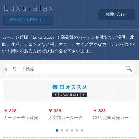
Luxuralax
お問い合わせ
代理購入専門サイト
カーテン通販「Luxuralax」！高品質のカーテンを激安でご提供。北
欧、花柄、チェックなど柄、カラー、サイズ豊かなカーテンを勢ぞろ
い！興味がある方はぜひお問合せ下さいませ。
￥ 328
￥ 328
￥ 328
￥
カーターテン遮光パ
太空猫カーターター
CR 9完全遮光カート
ンは二重彫刻なので
テーンカーン軽豪华
ン子供のレカーンン
ください。星柄は既
な大气まねのカシミ
ンベルムのレレイン
製のカードです。テ
ヤの绿のツメに合せ
式ラッピング遮光カ