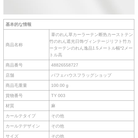
基本的な情報
葦のれん草カーラーテン断热カーストテン
竹のれん遮光日饰ヴィンテージリフト竹カ
商品名称
ーターテンのれん逸品1.5メートル幅*2メー
トル高
商品番号
48826558727
店舗
パフェハウスフラッグショップ
商品毛重量
100.00 g
貨物番号
TY 003
材質
麻
カールテタイプ
その他
カールテデザイン
その他
サイズ
その他