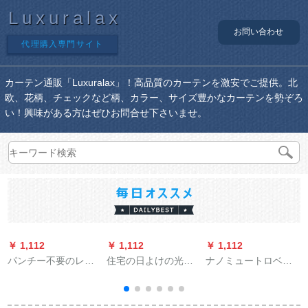
Luxuralax
お問い合わせ
代理購入専門サイト
カーテン通販「Luxuralax」！高品質のカーテンを激安でご提供。北
欧、花柄、チェックなど柄、カラー、サイズ豊かなカーテンを勢ぞろ
い！興味がある方はぜひお問合せ下さいませ。
￥ 1,112
￥ 1,112
￥ 1,112
￥
パンチー不要のレイ
住宅の日よけの光を
ナノミュートロベル
E
ン遮光小窓リフレイ
通させてくれません
トマルロックの部品
ンレインの注文が足
か？レンカーンのシ
をつまみますか？）
りないなら、普通価
ョーショーの材料の