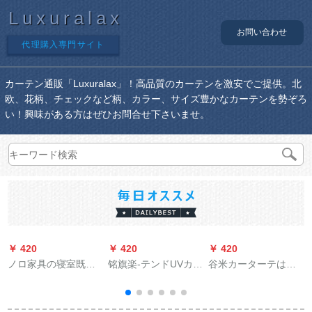
Luxuralax
お問い合わせ
代理購入専門サイト
カーテン通販「Luxuralax」！高品質のカーテンを激安でご提供。北
欧、花柄、チェックなど柄、カラー、サイズ豊かなカーテンを勢ぞろ
い！興味がある方はぜひお問合せ下さいませ。
￥ 420
￥ 420
￥ 420
￥
ノロ家具の寝室既製
铭旗楽-テンドUVカー
谷米カーターテは完
カーテーン绿色小森
テテ-ン白布バトン老
全に遮光した既制カ
系リーディングビデ
化防止补助部品天象
ーターです。レンタ
オディップの窓から
帯48メトル
ルムの寝室に窓があ