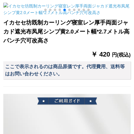
外に出る。テ`ン耐摩
ります。テングのシ
耗厚手遮光UVカット
モンです。星の両面
カート热绿色布普通
のピンクの幅は2メト
イカセセ坊既制カーリング寝室レン厚手両面ジャ
フーク幅2メ`トル*高
ル*高さ2.7メトル/1枚
9
カド遮光布凤尾シンプ黄2.0メート幅*2.7メトル高
さ2メ`トル/1枚
です。
パンチ穴可改高さ
￥ 420
円(税込)
ここで表示されるのは商品原価です。代理費用、送料等
はお問い合わせください。