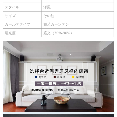
スタイル
洋風
サイズ
その他
カールテタイプ
布艺カーンテン
遮光度
遮光（70%-90%）