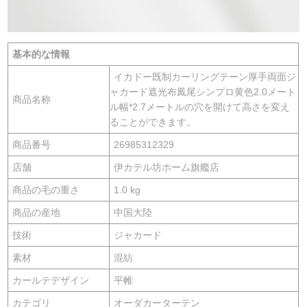
基本的な情報
イカドー既制カーリングテーン厚手両面ジ
ャカード遮光布鳳尾シンプロ黄色2.0メート
商品名称
ル幅*2.7メートルの穴を開けて高さを変え
ることができます。
商品番号
26985312329
店舗
伊カテル坊ホーム旗艦店
商品の毛の重さ
1.0 kg
商品の産地
中国大陸
技術
ジャカード
素材
混紡
カールテデザイン
平帷
カテゴリ
オーダカーターテン