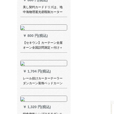
￥
880 円(税込)
1枚をお届けします。
美し契约カードドリズは、地
中海物理遮光砦既制カーター
のテ－ン寝室カーターテ－ン
天青-布(ホーク加工)2メトル幅
x 2.7高一片である。
￥
800 円(税込)
【セキウン】カーテーン全屋
オーン全国訪問測定＋付け＋
全屋カーン無料設計で測定定
金訪問サービサービサービサ
ービサービサービサービサー
ビサービサービースススはカ
￥
1,704 円(税込)
ーススタビビースによって確
認されました。
レール挂けカーターテーラー
ダンカーン装饰ベッドカーン
轨道ハンガペン日よけ部屋暖
かい子供半カテル水色(医カス
メン)幅2高2.7フートク(轨道
1.9メトル)
￥
1,320 円(税込)