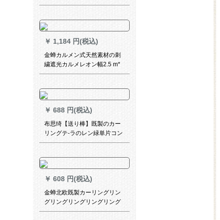
￥
1,184 円(税込)
金蝉カルメン式天然素材の刺
繍遮光カルメレオン幅2.5 m*
高さ2.7 m(ファンク/打孔)一枚
￥
688 円(税込)
布思绮【送り棒】既製のカー
リングテ-ラのレン緑単片コン
ベア（遮光約90%）幅150高
￥
608 円(税込)
金蝉北欧既製カーリングリン
グリングリングリングリング
モダリン麻遮熱遮光カーター