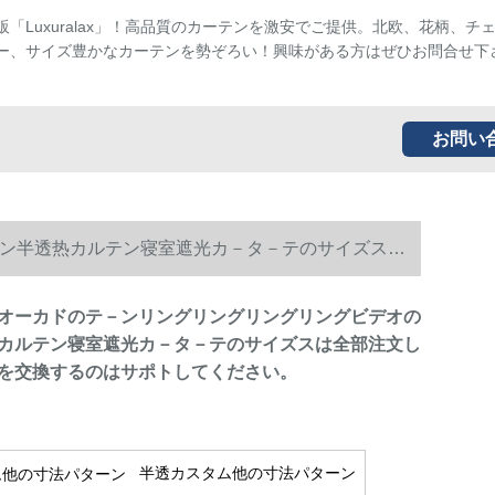
販「Luxuralax」！高品質のカーテンを激安でご提供。北欧、花柄、チ
ー、サイズ豊かなカーテンを勢ぞろい！興味がある方はぜひお問合せ下
お問い
ン半透热カルテン寝室遮光カ－タ－テのサイズスは
オーカドのテ－ンリングリングリングリングビデオの
カルテン寝室遮光カ－タ－テのサイズスは全部注文し
を交換するのはサポトしてください。
半透カスタム他の寸法パターン