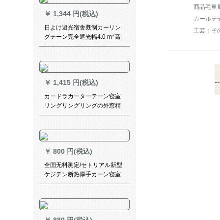
商品毛重量：
￥
1,344 円(税込)
カールテ
日よけ避光宿舎既制カーリン
工芸：そ
グテーン完全遮光幅4.0 m*高
さ2.5 m厚手完全遮光+広帯域
送出四本フルバック
￥
1,415 円(税込)
カードラカーターテーン寝室
リングリングリングの外窓精
致刺繍遮光既制カーターテー
レンレンレンレンレンテーテ
ン(银灰布)オーストリア2.6メ
トル幅x 2.7メトル高さ1枚を
￥
800 円(税込)
ショートにします。
全国无料测定/セトリアル新型
ケジテン断热厚手カーン寝室
リングリング寝室リングビコ
ース扫き出し窓ブライト特别
享特权:百秒変百元再享フルコ
トート7割特典としてメニュー