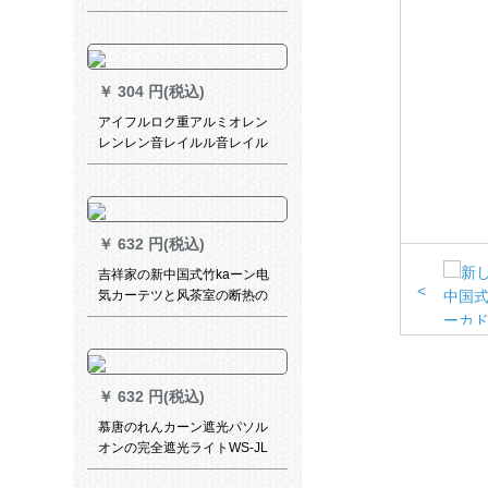
ングリングリングリング40个
オーバーンダリング40匹
￥
304 円(税込)
アイフルロク重アルミオレン
レンレン音レイルル音レイル
ロベルトマルロッキング98ア
イボレー白大方轨道オダ1メテ
ル写真
￥
632 円(税込)
吉祥家の新中国式竹kaーン电
<
気カーテツと风茶室の断热の
リ-ビンベルンサーンンサーン
ンサーパンパンパン防cabi-の
太のテープ茶70%遮光半竹カ
ーン-1平方メート価格
￥
632 円(税込)
慕唐のれんカーン遮光パソル
オンの完全遮光ライトWS-JL
13-80 1平方メートルメ-トル