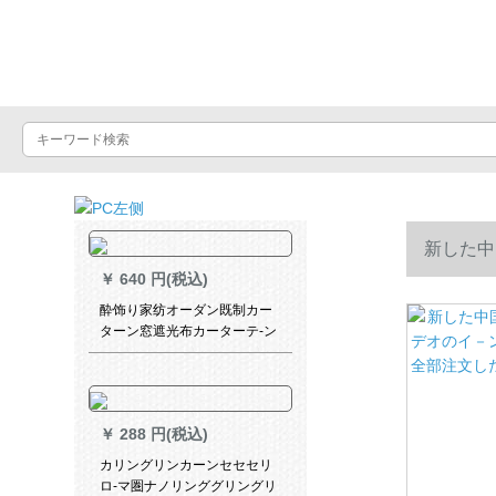
Luxuralax
新した中
￥
640 円(税込)
全部注文し
酔饰り家纺オーダン既制カー
ターン窓遮光布カーターテ-ン
寝室ベロダ断热カーターテー
テ-ン厚い手布家居リングビン
桃の花2枚*2.7高フルピニング
1枚
￥
288 円(税込)
カリングリンカーンセセセリ
ロ-マ圏ナノリンググリングリ