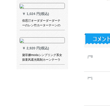
テーテーテリング寝室カーリ
ングリングリングルームカー
リングリングリングリング可
￥
1,024 円(税込)
オークダーリングリングリン
グリングリングリング言語清
倍思汀オーダダーダーダーテ
夢-浅緑1メット用のグリル加
ーのレン竹カーターテーンの
工です。
レ茶楼ビィン书斎ホーテ断热
のレ寝室升降UVカート断热の
日よけカートンと风禅意古典
短册一平方メートル値段
￥
2,920 円(税込)
黛菲娜modaシンプリング系女
j**8
孩童风遮光既制カーンテーラ
ーテン扫き出し窓レガッテ寝
室子供给部屋6916-完全遮光
布-フーク既制カーン幅2.4*2.7
l**1
メトル高-シンゲルB
￥
2,016 円(税込)
小鸟カーテン遮光布の小森系
田園イケアーリビー既製カー
ターテ4.0枚*2.3高ベルベット
生の-フーク｛青｝