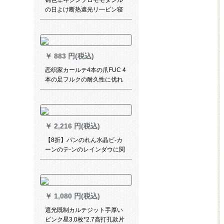
锦色华年シンプロモモダンル
の日よけ断热遮光リ―ビン寝
室扫き出し窓窓既制カーリン
グリングリング打孔两用式
￥
883 円(税込)
恋织家カールテ4本の爪FUC 4
本の足フルクの耐久性に优れ
た手ステアリングカーリング
150本のカーリングリングリ
ングを強化します。
￥
2,216 円(税込)
【8折】パンのれん水晶ビ-カ
ーンのテ-ンのレインダウに関
する既製カーリングの玄関通
路の寝室トニーリングのア-チ
の形のフ-クは40本の全シンパ
です。
￥
1,080 円(税込)
遮光既制カルテジット手厚い
ピンク星3.0枚*2.7高打孔款片