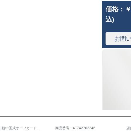
価格：
￥
込)
お問
商品名称：新中国式オーフカードのテーンビジュアルのレイン半透断热カーテの寝室遮光カーターテンベルの昇降のレインは全サイズカスタマイズされています。交換注文はサポートされていません。
商品番号：41742762246
店