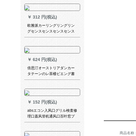
価格格
￥
312 円(税込)
欧雅派カーリングリングリン
グセンスセンスセンスセンス
センスセンスセンスセンスセ
ンスセンスセンスセンスセン
スセンスセンスセンスセンス
センスセンスセンスセンスセ
￥
624 円(税込)
ンスセンスセンスセンスセン
スセンスセンスセンスセンス
倍思汀オーストリアダンカー
センスセンスセンスセンスセ
タテーンのレ茶楼ビエング書
ンス50匹
斎ホテル断熱のレ寝室昇降UV
カータートオフ熱の日サンバ
イザーテテテと風禅意古典花
顔一平方メートル
￥
152 円(税込)
absエコン入风口グリル検査修
理口蓋风管机通风口百叶窓プ
チケース