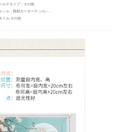
ールテタイプ：その他
ジャンル：既制カーターテ-ン/レ-スカーンテ-ン
タイル:その他