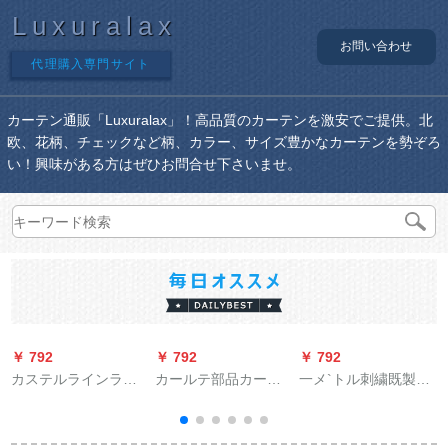
Luxuralax
お問い合わせ
代理購入専門サイト
カーテン通販「Luxuralax」！高品質のカーテンを激安でご提供。北
欧、花柄、チェックなど柄、カラー、サイズ豊かなカーテンを勢ぞろ
い！興味がある方はぜひお問合せ下さいませ。
￥ 792
￥ 792
￥ 792
￥
カステルラインライ
カールテ部品カーリ
一メ`トル刺繍既製の
ンラインラインライ
ングリングリングリ
カントリー田園シン
ンラインラインレア
ングリングリングリ
グルス寝室出窓オー
ル家厚手アルミンモ
ングリングリングバ
ダカーディィ遮光布