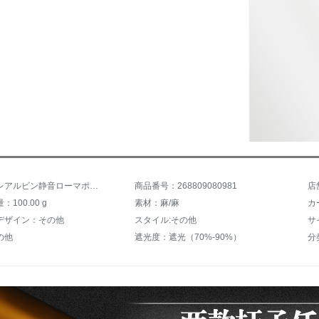
商品名：レアルビン静音ローマポールシングルロッド厚手アルミンカーンレールフック乳白双棒（厚さ2.0 MM）
商品番号：268809080981
店
100.00 g
素材：麻/麻
カ
デザイン：その他
スタイル:その他
サ
の他
遮光度：遮光（70%-90%）
分