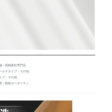
舗：宸銘家紡専門店
ールテタイプ：その他
イズ：その他
类：既制カーターテン