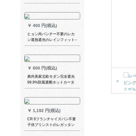
アル家厚手アルミンモノレン
ンラインラインラインライン
ラインラインラインラインラ
インラインラインラインライ
￥
400 円(税込)
ンラインラインアップアップ
アップしますか？
ヒョン尚パンチー不要のレカ
ン遮熱遮光のレインフィット--
-131334 3
￥
600 円(税込)
典尚美家北欧モダン完全遮光
<
99.9%防風遮断ホットカータ
ーテーン新商品既製カーター
テーテ寝室出窓オダカーター
テーターテーリングリングテ
ーリングリングリングリング
￥
1,192 円(税込)
リングリングリングリングリ
ングリングライン毎米価格格
CR 9フランチャイズパン不要
(ナノリングパンチ穴)
子供プリンストのレガッタン
遮熱遮光漫画ベビの寝室図案