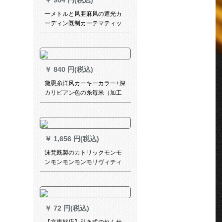
￥
904 円(税込)
ールのダブルロッドに象牙の
白モノレール+トップロードを
一メトルと风亜麻风の遮光カ
取り付けます。
ーディン既制カーテマティッ
ク天然素材リングプの出窓と
寝室カーテオ氷川灰オカーン1
メナート
￥
840 円(税込)
黛恩糸洋风カーキーカラー+深
カリビアン色の糸毎米（加工
无料）
￥
1,656 円(税込)
沫梵既製のカトリックモンモ
ンモンモンモンモリヴィティ
ー北欧無地M 012-9 3.0枚X
2.5高.フルク1錠
￥
72 円(税込)