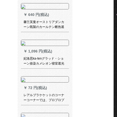
を完全に遮光しています。レ
ン8516-半遮光布-打孔オーダ
ンンン【何メトで何枚撮りま
￥
640 円(税込)
すか？】
馨兰芙曼オーストリアダンカ
ーン既製のカールテン断热遮
光布寝室リベルビショタータ
ーターターターテーンライン
ラインラインラインラインラ
インラインカーラテテンンピ
￥
1,096 円(税込)
ンク-フーク加工幅2.0*高
2.0(一枚)
妃洛思ka-tenグラッド・ショ
ーン捺染カメレオン寝室遮光
カーン・テーラー・布(フーク
加工)幅2.5メトルトル×2.7メ
トルの高さ一枚
￥
72 円(税込)
レアルブラケケットのコーナ
ーコーナーでは、プロプロプ
ロプロプロプロプロプロプロ
プロプロプロプロプロプロバ
スケットボールとして知られ