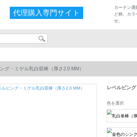
カーテン通
代理購入専門サイト
ど柄、カラ
せ。
ング・ミゲル乳白双棒（厚さ2.0 MM）
レベルビング
色を選択