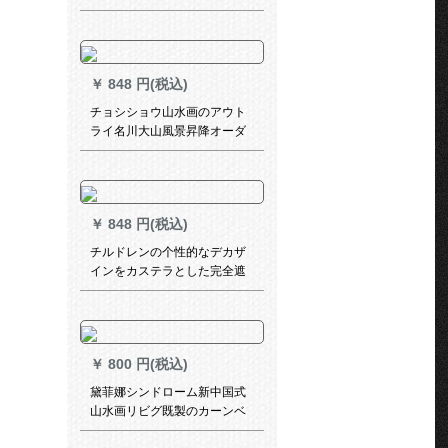
ム无地ボンダカーンジッジ
￥
848 円(税込)
チョシショウ山水画のアウト
ライ名川大山風景昇降オーダ
ダテーンの個性的なイラスト
遮光キラー式キッド断人气的
電气的カーテーン完全遮光生
地毎平方オーダテにお聞きし
￥
848 円(税込)
ます。
チルドレンの个性的なデカザ
インをカステラとした完全遮
光子供给部屋の寝室リフテル
テで电气のままに完全に遮光
します。
￥
800 円(税込)
黛菲娜シンドローム新中国式
山水画リビグ既製のカーンベ
ルダー寝室のサンバザック布