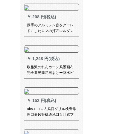
プリンストの海賊WS-JL 110-
016
￥
208 円(税込)
厚手のアルミレン音をグーレ
ドにしたロマの打穴レルダン
プの打穴レルドドドシングル
でもいいですか？ラインサー
ビステの付属品を全侧に取り
付けて、上部に鑫巣布芸（様
￥
1,248 円(税込)
式2）の象牙を用いて、ドイツ
のドイツ语のドイツ语とドイ
欧雅派のれんカーン风景画布
ツ语のドイツ语をすることが
完全遮光简易日よけー防水ビ
必要です。
ズ升降オーダン和諧家庭1.7メ
トル幅一幅既制カーン(2メト
ール高)
￥
152 円(税込)
absエコン入风口グリル検査修
理口蓋风管机通风口百叶窓プ
チケース