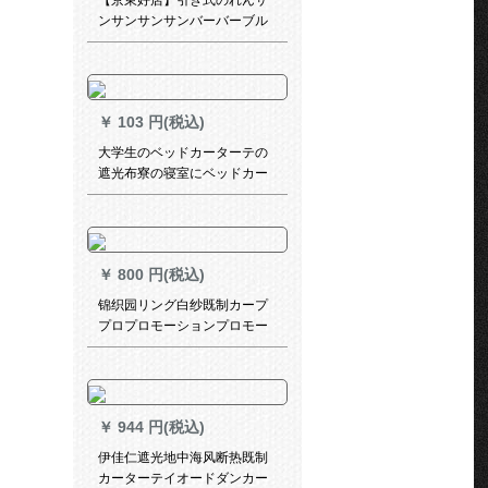
【京東好店】引き式のれんサ
ンサンサンサンバーバーブル
ド昇降ベロンダライトライト
￥
103 円(税込)
大学生のベッドカーターテの
遮光布寮の寝室にベッドカー
ターテを敷いてからベッドの
范囲をします。テン寝室の布
団は男女兼用の姫系青い鉄道
です。ベドカーターテ面1.2メ
￥
800 円(税込)
トルの高さです。
锦织园リング白纱既制カープ
プロプロモーションプロモー
ション写真*2.5メトル高打孔
可改高さ
￥
944 円(税込)
伊佳仁遮光地中海风断热既制
カーターテイオードダンカー