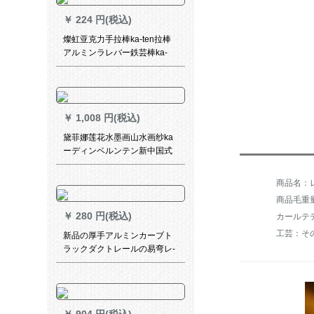
￥
224 円(税込)
燦虹亚克力手拉棒ka-ten拉棒
アルミンラレバー鉄芸棒ka-
ten手拉レバレン主臥推レバー
5つの星ホテルカーリング部品
メ-ルカ-ル直販アルミナ灰色(1
メトール値の段、サズソーダ)
￥
1,008 円(税込)
黛菲娜莲花水墨画山水画纱ka
ーディンベルンテン新中国式
古典风格S 906雪纺绩-【オー
ダカーン1メート専门-加工无
料】
商品毛重量：
￥
280 円(税込)
カールテ
工芸：そ
新品の厚手アルミンカーブト
ラックダクトレールの易弯レ-
ルレールレールモノレールの
二重レールの側面にトップレ
ールレールレールの滑車カー
ルテールモノポールローマポ