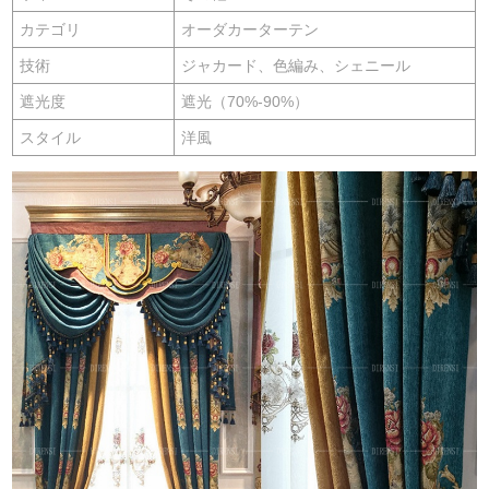
カテゴリ
オーダカーターテン
技術
ジャカード、色編み、シェニール
遮光度
遮光（70%-90%）
スタイル
洋風