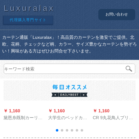
Luxuralax
お問い合わせ
代理購入専門サイト
カーテン通販「Luxuralax」！高品質のカーテンを激安でご提供。北
欧、花柄、チェックなど柄、カラー、サイズ豊かなカーテンを勢ぞろ
い！興味がある方はぜひお問合せ下さいませ。
￥ 1,160
￥ 1,160
￥ 1,160
￥
黛恩糸既制カーリン
大学生のベッドカー
CR 9丸花鳥人プリン
グリングリングリン
ターテの遮光布寮の
スト竹カーテージの
グリング寝室リング
寝室にベッドカータ
レインカーン断熱バ
遮光布天然素材つぎ
ーテを敷いてからベ
ーク装飾玄関遮光中