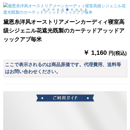
ゃっと合せせせせせ
ッドの范囲をしま
和風茶楼水墨山間部-
せせせせせせな布湖
す。テン寝室の布団
中華円枠MK-ZL 44-
青+灰布毎米(加工无
は男女兼用の姫系青
06
黛恩糸洋风オーストリアメーンカーディィ寝室高
料、カーリンググリ
い鉄道です。ベドカ
级シジェニル花遮光既製のカーテッドアッッドア
ル及び付属品の计算
ーターテ面1.2メトル
など)を行います。
の高さです。
ッックアブ毎米
￥ 1,160
円(税込)
ここで表示されるのは商品原価です。代理費用、送料等
はお問い合わせください。