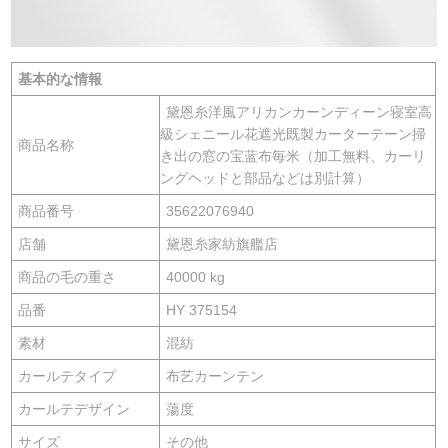
基本的な情報
黛恩糸洋風アリカンカーンディーン寝室高
級シェニール花遮光既製カーターテーン掃
商品名称
き出の窓の宝蓝布毎米（加工無料、カーリ
ングヘッドと部品などは別計算）
商品番号
35622076940
店舗
黛恩糸家紡旗艦店
商品の毛の重さ
40000 kg
品番
HY 375154
素材
混紡
カールテタイプ
布艺カーンテン
カールテデザイン
蕩度
サイズ
その他