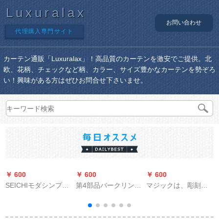
Luxuralax
お問い合わせ
代理購入専門サイト
カーテン通販「Luxuralax」！高品質のカーテンを激安でご提供。北
欧、花柄、チェックなど柄、カラー、サイズ豊かなカーテンを勢ぞろ
い！興味がある方はぜひお問合せ下さいませ。
￥ 600
￥ 600
￥ 600
￥
SEICHIモダシンプロ
第4部品バークリング
マジックは、彫刻の
のドア測定設置書斎
リングバックバック
星柄姫系遮光シバト
利ビデオ寝室中華北
バックバックバック
を装着しました。寝
欧经典既制カーター
バックの留めめを残
室のレンタムの遮光