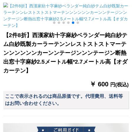
テーン遮光黄白叶-カ
します。
布にレ-スをプロラス
ーテーン接続オーダ
します。
メード1メトル単价
【2件8折】西漢家紡十字麻紗ベランダー純白紗テ
ム白紗既製カーラーテンンレストストストマーテ
ンンンンンンカーンンテージンンンテージン断熱
出窓十字麻紗2.5メートル幅*2.7メートル高【オダ
カーテン】
￥ 600
円(税込)
ここで表示されるのは商品原価です。代理費用、送料等
はお問い合わせください。