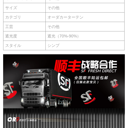
サイズ
その他
カテゴリ
オーダカーターテン
工芸
その他
遮光度
遮光（70%-90%）
スタイル
シンプ