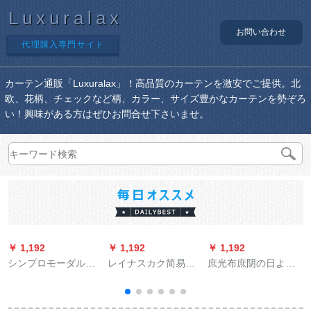
Luxuralax
お問い合わせ
代理購入専門サイト
カーテン通販「Luxuralax」！高品質のカーテンを激安でご提供。北
欧、花柄、チェックなど柄、カラー、サイズ豊かなカーテンを勢ぞろ
い！興味がある方はぜひお問合せ下さいませ。
￥ 1,192
￥ 1,192
￥ 1,192
￥
シンプロモーダル遮
レイナスカク简易既
庶光布庶阴の日よけ
光カーターテー厚手
制カーリングテは伸
黒いUVキャップで穴
の斜纹麻料ビディオ
缩棒をプレゼントす
を开けます。【6針：
寝室既制カーンシス
るものです。完全に
5メトル*10メトル】