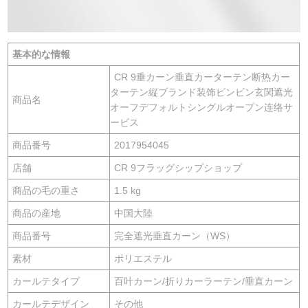
基本的な情報
CR 9垂カーン垂直カーターテン断热カー
ターテン縦ブランド装饰ビンビン玄関遮光
商品名
オーフデフォルトシングルオープン连络サ
ービス
商品番号
2017954045
店舗
CR 9フラッグシップショップ
商品の毛の重さ
1.5 kg
商品の産地
中国大陸
商品番号
完全遮光垂直カーン（WS）
素材
ポリエステル
カールテタイプ
百叶カーン/折りカーラーテン/垂直カーン
カールテデザイン
その他