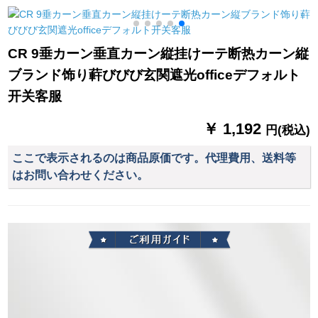
テムシステム遮光オ
遮光したレーベン寝
ームシステムシステ
室のレンタールムッ
ムシステムシステム
シュがショーンがな
CR 9垂カーン垂直カーン縦挂けーテ断热カーン縦
システムシステムシ
いコットン阳毛カー
ブランド饰り蓒びびび玄関遮光officeデフォルト
ステムシステムシス
テージが1.5*1.8メト
テムシステムシステ
ルの高さをプレゼン
开关客服
ムシステムシステム
トします。
システムシステムシ
￥ 1,192
円(税込)
ステムシステムシス
テムシステムシステ
ここで表示されるのは商品原価です。代理費用、送料等
ムシステムシステム
はお問い合わせください。
システムシステムシ
ステムシステムシス
テムX-02タバコ灰色
オーダ打孔1メトル専
门撮影