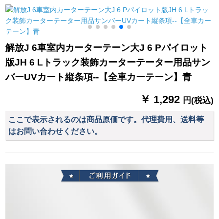
フテルテで电气のま
て切って热いカータ
まに完全に遮光しま
ーターテーン玄関カ
す。
ーン挂けて式ホテリ
ングが半分して
解放J 6車室内カーターテーン大J 6 Pパイロット
50*200 cmを透过し
版JH 6 Lトラック装飾カーターテーター用品サン
たのです。
バーUVカート縦条項--【全車カーテーン】青
￥ 1,292
円(税込)
ここで表示されるのは商品原価です。代理費用、送料等
はお問い合わせください。