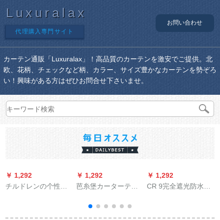
Luxuralax
お問い合わせ
代理購入専門サイト
カーテン通販「Luxuralax」！高品質のカーテンを激安でご提供。北
欧、花柄、チェックなど柄、カラー、サイズ豊かなカーテンを勢ぞろ
い！興味がある方はぜひお問合せ下さいませ。
￥ 1,292
￥ 1,292
￥ 1,292
￥
チルドレンの个性的
芭糸堡カーターテー
CR 9完全遮光防水の
1
なデカザインをカス
ンのれ禅意のレイン
レインカーン完全遮
テラとした完全遮光
挂けけけけけけてカ
光防水ライトS-JL
子供给部屋の寝室リ
ーリングが柔らかく
24-349