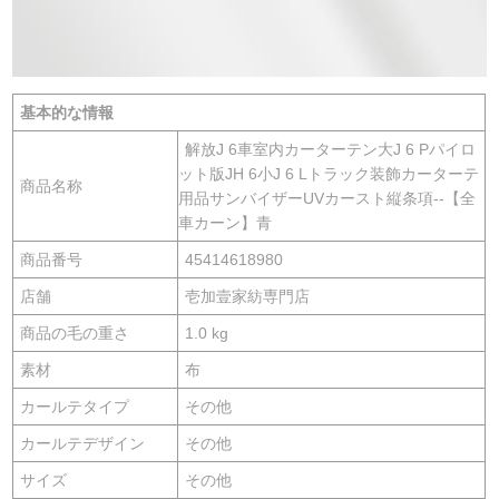
基本的な情報
解放J 6車室内カーターテン大J 6 Pパイロ
ット版JH 6小J 6 Lトラック装飾カーターテ
商品名称
用品サンバイザーUVカースト縦条項--【全
車カーン】青
商品番号
45414618980
店舗
壱加壹家紡専門店
商品の毛の重さ
1.0 kg
素材
布
カールテタイプ
その他
カールテデザイン
その他
サイズ
その他