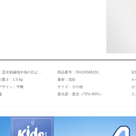
商品名称：霊水刺繍地中海の日よけ既存制カーターテン遮光遮音カーターテレンカーターテンカートンカーリングリングリング窓の寝室リビグ掃き出し窓ガラスオーダカーターテン帆船カーダーダーダーダーダーダーダーダーダーカーク1メートル
商品番号：30419588191
店
重さ：1.0 kg
素材：混紡
カ
デザイン：平帷
サイズ：その他
カ
繡
遮光度：遮光（70%-90%）
ス