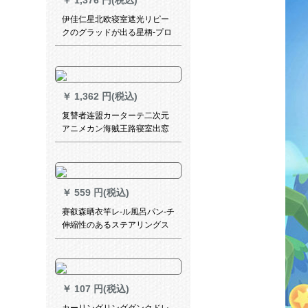
￥
1,376 円(税込)
伊佳仁星北欧寝室遮光リピー
クのグラッドが出る星柄-プロ
セスタの幅2.5*高2.7枚
￥
1,362 円(税込)
复讐者连盟カーターテ二次元
アニメカン海贼王路寝室出窓
扫きの窓カーターテーン来図
オーカン初音遮光布右-星空幅
2.0メトル*高さ2.7メトルトル
￥
559 円(税込)
赛叡森晒衣竿レ-ル風呂パン-チ
伸縮性のあるステアリングス
パム箪笥挂けハンガ195-370
cm一冊
￥
107 円(税込)