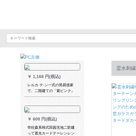
Luxuralax
霊水刺繍
￥
1,168 円(税込)
リングリン
レルカ·テ·ン一式の简易借家
で、二階建ての「紫ピンク」
を貼るタイプロです。
窓ガラスガ
￥
608 円(税込)
华欣森系韩式田园无地二阶建
って遮光カードテーレンレン