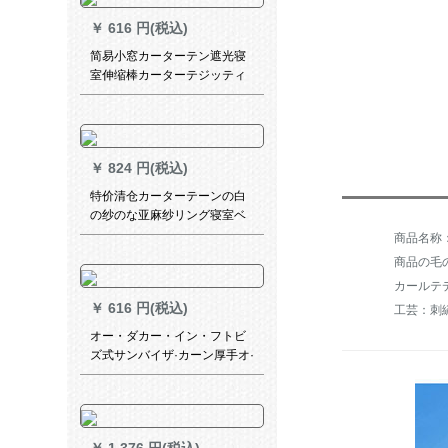
￥
616 円(税込)
简易小窓カーターテン遮光寝
室伸缩棒カーターテジッティ
ング。インストレーベル120
枚*150高(シングフレーム)米
黄-送り棒-完全遮光
￥
824 円(税込)
特价清仓カーターテーンの白
の纱のな亚麻纱リング寝室ベ
ロンダの纱カーターターテー
ン既制カーターテーリングリ
商品の毛の
ングリングリングリングリン
カールテ
グリングリングリングリング
￥
616 円(税込)
工芸：刺
リングの金糸麻紗幅2.7*高1.8
オー・ダカー・イン・フトビ
ズ式サンバイザ·カーン厚手オ·
ディィのレイン防止外線手動
電気半遮光グリルは厚手版が
必要です。