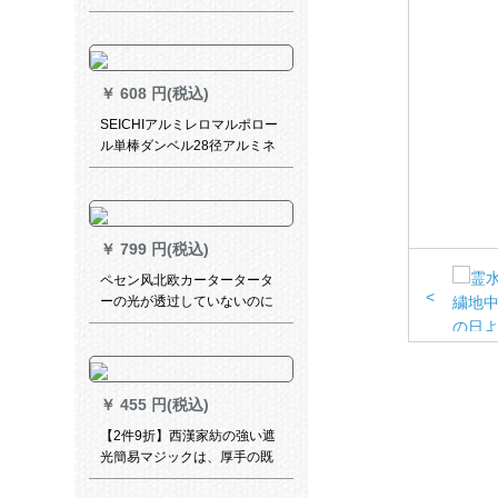
レンレンレン白纱出窓寝室女
房カーターテ【纱】白糸カー
ラテテン
￥
608 円(税込)
SEICHIアルミレロマルポロー
ル単棒ダンベル28径アルミネ
ムレバ(叶头白)
￥
799 円(税込)
ペセン风北欧カータータータ
<
ーの光が透过していないのに
人间の白纱ベルンカシリーの
幅2.5 m*高2.7 mフル加工
￥
455 円(税込)
【2件9折】西漢家紡の強い遮
光簡易マジックは、厚手の既
製カードを装着しています。