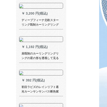
￥
3,200 円(税込)
ディープフィーナ北欧スター
リング既制カーリングリング
半遮光布のレギガリング半遮
光布のレギントニックバンド
バンドン断热サーンンサンサ
ンサンサンサンサンラインラ
￥
1,192 円(税込)
インラインラインラインライ
ンラインラインライン86-86
扉既制のカーリングリングリ
ングの星の形を透视して见る
と温かい韩式のお姫様の羽音
二重遮光布カーターテの寝室
の少女の雕刻する星柄のベル
ジュジュの幅は2.5*2.7高で
￥
392 円(税込)
す。
初目ラビズのレインリフト遮
光カーンサンサンバス断热紫
外线防止ベンダリビエングオ
グオンオンフィット上質中平
シリーズ1平方メトル3721 F