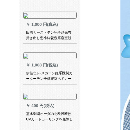
ンオンオンオンオンオンオン
条软纱门房门口贴る式蚊帐の
オンオンオンテー
家のストレーコヒカラー+接着
ボタE 38-P 21枚200*高250
￥
1,000 円(税込)
田園カーストテン完全遮光布
掃き出し窓小砕花森系寝室既
制カーリング特价クリアン2.0
枚*2.7高遮光ブラスシト-打孔
￥
1,008 円(税込)
伊佳仁レ-スカーン姫系既制カ
ーターテン子供寝室ベドカー
リングスタムダーダーダーダ
ーダーサンサンサン遮光カー
ターターテーパーパーパーパ
ーパーパーパー布YJ 613青い
￥
400 円(税込)
幅2.0*高2.7フーク/片(布紗一
体)
霊水刺繍オーダの北欧风断热
UVカートカーリングを免除し
ます。