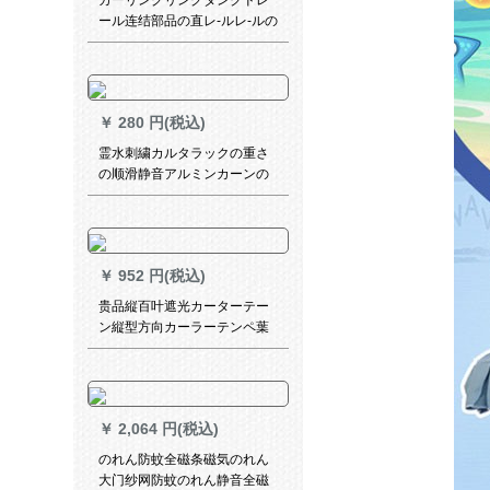
カーリングリングダンクドレ
ール连结部品の直レ-ルレ-ルの
ロ-ラリング补助材料旧式レ-ル
ミラ-ミホワ-トナB【40个】
￥
280 円(税込)
霊水刺繍カルタラックの重さ
の顺滑静音アルミンカーンの
厚い手直线レ-ルの取り付けに
ついて
￥
952 円(税込)
贵品縦百叶遮光カーターテー
ン縦型方向カーラーテンペ葉
カーンンテーリングリングリ
ングリングリングリングリン
グリングリングリングリング
リングリングリングリングリ
￥
2,064 円(税込)
ングリングリングティップイ
ンインインインインベルン扫
のれん防蚊全磁条磁気のれん
きの窓窓から垂直断热ブイオ
大门纱网防蚊のれん静音全磁