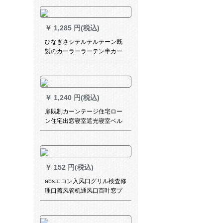
テ-ン日よけ断热UVカーリン
グ寝室ベトリングカーンンン
テ-ンは装饰したままです。
￥
1,285 円(税込)
ひなぎさシテルテルテーン既
製のカーラーラーテン半カー
ンンヒヒーカーララテテン小
カータテーテンンンンンンン
ンンテーンンンン断熱のレイ
ンインビン出窓紗カーカーラ
￥
1,240 円(税込)
ララテン黄色の遮光-紗項高
150*170 cm
扉既制カーンテージ住宅ロー
ン住宅出窓寝室遮光寝室ベル
ン生の星粉幅3.5メトルトルト
ル×高さ2.0メ-トル1枚のフク
￥
152 円(税込)
absエコン入风口グリル検査修
理口蓋风管机通风口百叶窓プ
チケース