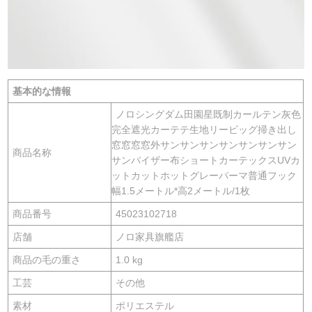
基本的な情報
ノロシングダム田園星既制カールテン灰色
完全遮光カーテテ生地リービッグ掃き出し
窓窓窓窓外サンサンサンサンサンサンサン
商品名称
サンバイザー布ショートカーテックスUVカ
ットカットホットグレーパーマ普通フック
幅1.5メートル*高2メートル/1枚
商品番号
45023102718
店舗
ノロ家具旗艦店
商品の毛の重さ
1.0 kg
工芸
その他
素材
ポリエステル