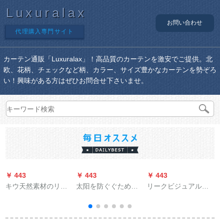
Luxuralax
お問い合わせ
代理購入専門サイト
カーテン通販「Luxuralax」！高品質のカーテンを激安でご提供。北
欧、花柄、チェックなど柄、カラー、サイズ豊かなカーテンを勢ぞろ
い！興味がある方はぜひお問合せ下さいませ。
￥ 443
￥ 443
￥ 443
￥
キウ天然素材のリン
太阳を防ぐぐために
リークビジュアル完
ネルスタイの新中国
テ—ピしないでくだ
全遮光ケージンショ
式リービンベル半遮
さい。ハーフートし
ルトン书斎寝室出窓
光の厚い手カーンテ
ないでください。テ-
小窓平面窓既制カー