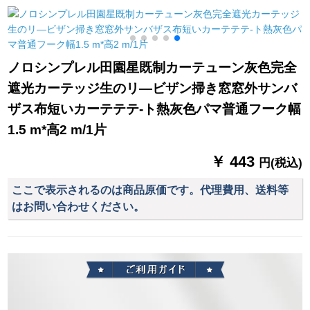
ーン既製カーターテ
マ-ピのテ-ンが短いで
ターテーン2メトル幅
ート-カーリング高2.7
す。テ-ルンコーヒ-の
*2メトル高さ1枚打孔
mカースタム幅1
テ-ンが短いです。テ`
式
m(打穴ナノリング)
マンが短いです。テ`
ノロシンプレル田園星既制カーテューン灰色完全
マンが短いです。テ
遮光カーテッジ生のリ―ビザン掃き窓窓外サンバ
トラーが窓を遮光し
て北欧のハ-フ-テがあ
ザス布短いカーテテテ-ト熱灰色パマ普通フーク幅
ります。
1.5 m*高2 m/1片
￥ 443
円(税込)
ここで表示されるのは商品原価です。代理費用、送料等
はお問い合わせください。