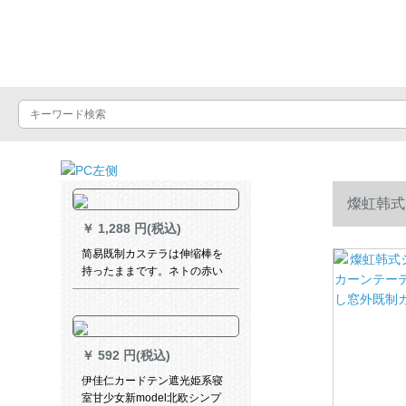
Luxuralax
燦虹韩式
￥
1,288 円(税込)
し窓外既制
简易既制カステラは伸缩棒を
持ったままです。ネトの赤い
insをin strulなです。どうぞ。
简易です。小さい既制のカー
リングルームは全部日光を遮
ります。マジで貼るタプで
￥
592 円(税込)
す。テ`ンは穴を开けないで伸
ばす棒を隠します。青い90%
伊佳仁カードテン遮光姫系寝
遮光1.8枚x 1.8高です。
室甘少女新model北欧シンプ