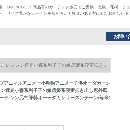
販「Luxuralax」！高品質のカーテンを激安でご提供。北欧、花柄、チ
ー、サイズ豊かなカーテンを勢ぞろい！興味がある方はぜひお問合せ下
お問い
テ·レンレン遮光小森系利子子の娘房姫系寝室扫き出
/送帖S
プアニマルアニメー小动物アニメー子供オーダカーン
レン遮光小森系利子子の娘房姫系寝室扫き出し窓外既
ーテ·ンン元气绿韩オーーダカシリーズンテーン/毎米/