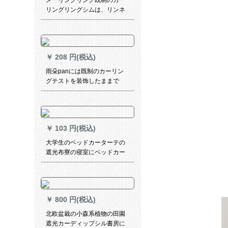
メーリングリング既制のカー
リングリングシムは、リンネ
ルの刺繍寝室リビィ出窓オダ
カードテーは、スタッドは、
スタッドポーリング-青纱フは
3.0メトルの高さです。
￥
208 円(税込)
雨朵panには既制のカーリン
グテストを装饰したままで
す。简易完全遮光シリプロの
部屋を出ます。寝室の窓が小
さいです。ピンクの幅が0.7*
高さが1.0枚あります。
￥
103 円(税込)
大学生のベッドカーターテの
遮光布寮の寝室にベッドカー
ターテを敷いてからベッドの
范囲をします。テン寝室の布
団は男女兼用の姫系青い鉄道
です。ベドカーターテ面1.2メ
￥
800 円(税込)
トルの高さです。
北欧盆栽の小森系植物の田園
遮光カーディップシル書房に