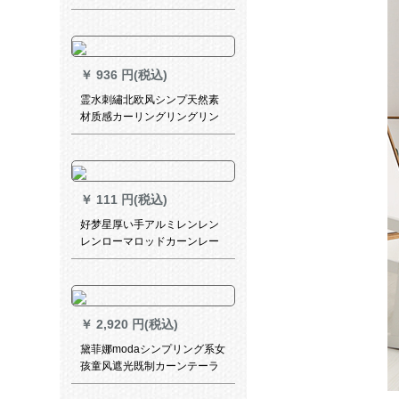
あるリーガー葉植物掃き出し
窓B 0321盆栽A紗-フーク幅1
メトル/くつかの写真を撮りま
す。
￥
936 円(税込)
霊水刺繡北欧风シンプ天然素
材质感カーリングリングリン
グリングリングリングリング
リングリング寝室书房ベルン
ダンテ断热ストレーンテーリ
ングリング既制カーストスト
￥
111 円(税込)
リングリング大コース
好梦星厚い手アルミレンレン
レンローマロッドカーンレー
ル単棒モノレールダブルトラ
ックトラックトラックトラッ
クトラックのトップの取り付
け側のスリップホイールサポ
￥
2,920 円(税込)
ートの付属品は全部（標準レ
ベルアップモデル）象牙の白
黛菲娜modaシンプリング系女
の単棒一メートル一枚（何メ
孩童风遮光既制カーンテーラ
ートルの撮影が必要です
ーテン扫き出し窓レガッテ寝
か？）