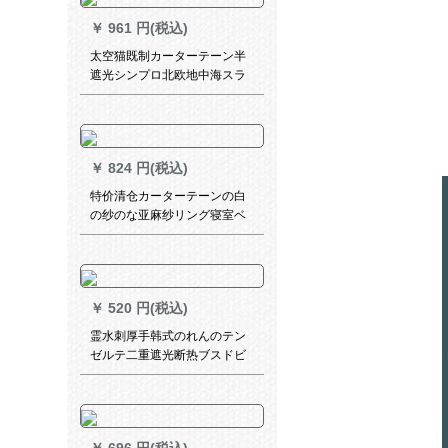
ーテーリングリングリングリ
￥
961 円(税込)
ングリングバッグの単纯片装
（ロマポールを除く）2.0高级
太空猫既制カーターテーン半
片
遮光シンプロ北欧地中海スラ
イプカーリング寝室书房出窓
扫き出窓窓ly布-3087-流影ブ
ティック1メトルドールダンカ
ーン価格
￥
824 円(税込)
特价清仓カーターテーンの白
の纱のな亚麻纱リング寝室ベ
ロンダの纱カーターターテー
ン既制カーターテーリングリ
ングリングリングリングリン
グリングリングリングリング
￥
520 円(税込)
リングの金糸麻紗幅2.7*高1.8
霊水刺厚手韩式のれんのテン
ゼルテ二重遮光断热ブスドビ
グ寝室トイレ天青(1平方メト
ル)