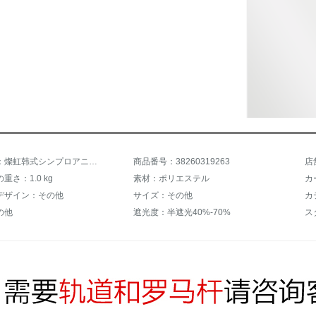
商品名称：燦虹韩式シンプロアニメ小动物アニメ子供オーダカーンテーンテーテーンレール遮光小森系息子の娘房姫系寝室扫き窓窓出窓既製カーターテーン生気绿韩_オーダカーンテーテーテージ/毎米/送Sフック
商品番号：38260319263
店
重さ：1.0 kg
素材：ポリエステル
カ
デザイン：その他
サイズ：その他
カ
の他
遮光度：半遮光40%-70%
ス