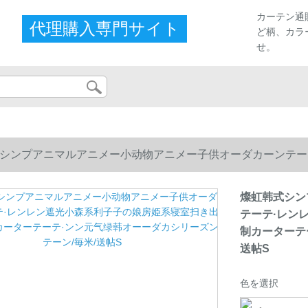
カーテン通
代理購入専門サイト
ど柄、カラ
せ。
シンプアニマルアニメー小动物アニメー子供オーダカーンテー
カーターテーテ·ンン元气绿韩オーーダカシリーズンテーン/毎米
燦虹韩式シン
テーテ·レン
制カーターテ
送帖S
色を選択