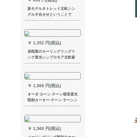
￥
696 円(税込)
新モデルネトレッド北欧シン
グルギ合せせということで
す。完全遮光布既製カーター
テーン寝室リビグブランチに
は、「ベルベット麻綴色」と
の湖青+黄色2.0枚2.2高フルを
￥
1,352 円(税込)
装着しています。
扉既製のカーリングリングリ
ング遮光シンプロモア北欧森
系ins軽豪学生寮寝室ベロダ出
窓カーターテーリングリング
リングリング黄幅2.0 X高2.7
ホーク/切（无料改高送フル）
￥
1,568 円(税込)
オーダ·カーン·テーン寝室遮光
既制カーター·テーン·テーンン
ン出窓刺繍糸糸洋风二重カー
ター06上品洋风布布加纱一体
￥
1,560 円(税込)