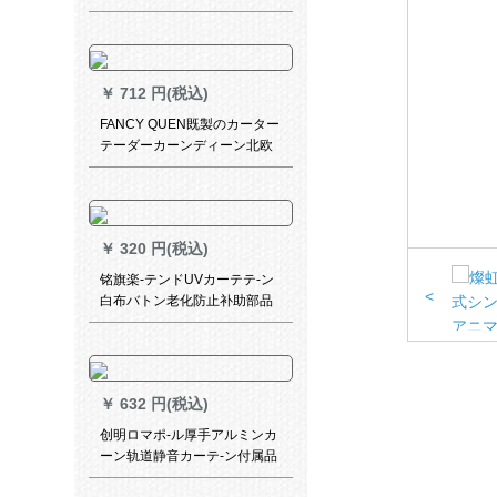
ルモ暖かい韩式ピンク既製カ
ーン刺繍端-天女粉カーテーン
(打孔式/毎米)は何メトルトル
必要ですか？
￥
712 円(税込)
FANCY QUEN既製のカーター
テーダーカーンディーン北欧
熱帯葉子の白ブラリーフ寝室
掃き出し窓の遮光カーターテ
ーンンンンダンテ3号白-ブカ
テン打穴式オミット
￥
320 円(税込)
铭旗楽-テンドUVカーテテ-ン
<
白布バトン老化防止补助部品
天象上質ベト20 m
￥
632 円(税込)
创明ロマポ-ル厚手アルミンカ
ーン轨道静音カーテ-ン付属品
単棒双棒オーダカーンディ-ン