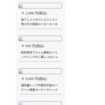
室子供给部屋6916-完全遮光
布-フーク既制カーン幅2.4*2.7
メトル高-シンゲルB
￥
1,008 円(税込)
新アニメメのワンピストスト
男の子の部屋カータータータ
ーの寝室の窓扫きの窓窓窓の
遮光カータータータータータ
ーの海贼王版オーストリアダ
ンカーン1メトルの布の加工価
￥
520 円(税込)
格
欧轩静音アルミル寝室カーリ
ングリングの二重レ-ルのトレ
ーにダブロ—ドカードを取付
けて、中型スライドをしま
す。
￥
3,200 円(税込)
黛菲娜シンプ中国式平面カー
テーン既製カーテーターシス
テムシステムシステムシステ
ムシステムシステムシステム
システムシステム遮光リング