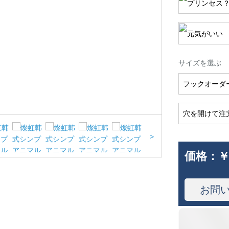
サイズを選ぶ
フックオーダー
穴を開けて注
>
価格：
￥
お問