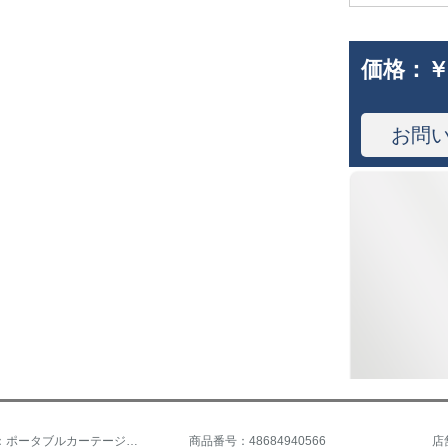
価格：
￥
お問
商品名称：ポータブルカーテージ不要貼るカーテーン簡易賃貸住宅宿舎小窓安カーテーンアニメ田園遮光布地梅緑布地1.5高2.0片
商品番号：48684940566
店