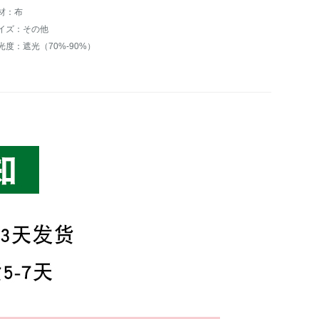
材：布
イズ：その他
光度：遮光（70%-90%）