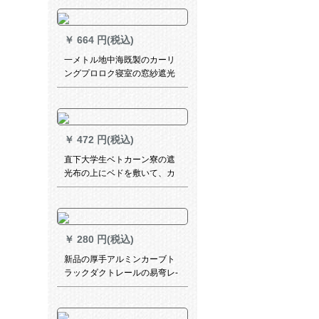
ーララテンンンンシリーズシ
リーズシリーズシリーズシリ
ーズシリーズシリーズシリー
￥
664 円(税込)
ズ既製カーンンシステムシス
テムシステムカーン遮光カー
一メトル地中海既製のカーリ
ン【绿の二重】牛乳糸一体
ングプロロク寝室の窓紗遮光
×2.7メトルの高さ1枚を无料で
布耳語海岸3号の色布カーター
短缩します。
テーク
￥
472 円(税込)
直下大学生ベトカーン寮の遮
光布の上にベドを敷いて、カ
ーターテの下の段のレン城壁
ベトドのカーターテテの1.2*
長い2 Mの二錠のレンの高さ
1.2メトトはルトンを指す。
￥
280 円(税込)
新品の厚手アルミンカーブト
ラックダクトレールの易弯レ-
ルレールレールモノレールの
二重レールの側面にトップレ
ールレールレールの滑車カー