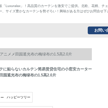
販「Luxuralax」！高品質のカーテンを激安でご提供。北欧、花柄、チ
ー、サイズ豊かなカーテンを勢ぞろい！興味がある方はぜひお問合せ下
お問い
メメ田园遮光布の梅绿布の1.5高2.0片
テに贴らないカルテン简易赁贷住宅の小窓安カーター
园遮光布の梅绿布の1.5高2.0片
ハッピーツリー