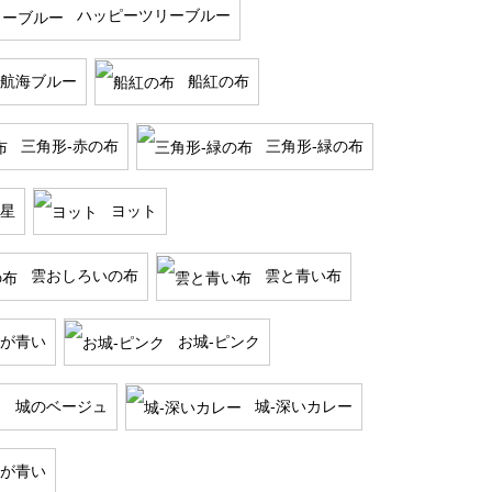
ハッピーツリーブルー
航海ブルー
船紅の布
三角形-赤の布
三角形-緑の布
星
ヨット
雲おしろいの布
雲と青い布
が青い
お城-ピンク
城のベージュ
城-深いカレー
が青い