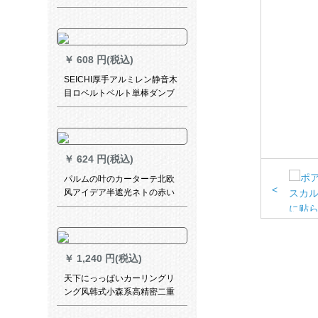
ート光透過的なホタテコーヒ
色フーク99%遮光幅1.5高
2.7(断高备考)
￥
608 円(税込)
SEICHI厚手アルミレン静音木
目ロベルトベルト単棒ダンブ
ロッテテテテテライン上部に
セットされています。
￥
624 円(税込)
パルムの叶のカーターテ北欧
<
风アイデア半遮光ネトの赤い
テーテン寝室リビグ书房ベル
ダ子供给部屋刺繍パルムの叶-
ブカン打孔式オーダ
￥
1,240 円(税込)
天下にっっぱいカーリングリ
ング风韩式小森系高精密二重
层一体カーラテ无地刺繍糸カ