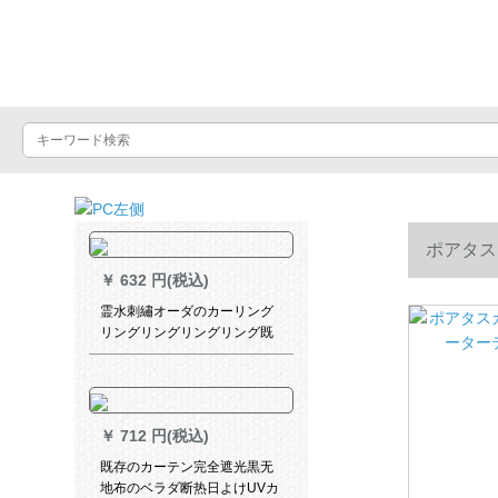
Luxuralax
ポアタス
￥
632 円(税込)
霊水刺繡オーダのカーリング
リングリングリングリング既
製カーンのカーリングリング
リングリングリングリングテ
ックス北欧風天然素材の質感
が全体的に遮光しています。
￥
712 円(税込)
既存のカーテン完全遮光黒无
地布のベラダ断热日よけUVカ