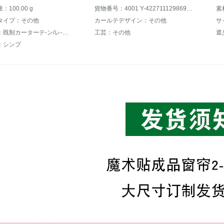
100.00 g
貨物番号：4001 Y-4227111298694009
素
タイプ：その他
カールテデザイン：その他
サ
ジャンル：既制カーターテ-ン/レ-スカーンテ-ン
工芸：その他
遮
：シンプ