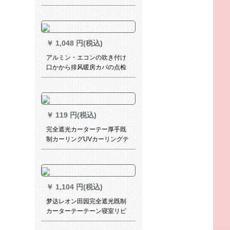
リフト既製カーンサンバイザ
ス山水画布室内オフストレ寝
室ビライト1.3メトル幅既制カ
ーテーン(2メトル高)
￥
1,048 円(税込)
アルミン・エコンの吹き付け
口かから排风暖房カバの点检
测口の放流器を入れて风を通
します。窓をカステラして、
シャッを固定します。
￥
119 円(税込)
完全遮光カーターテー厚手既
制カーリングUVカーリングテ
ート断热サーンバス扫き窓付
寝室ベルンビルビルビルビル
ビル幅1.0 m*高さ1.4 m逸品完
全遮光両面银【狭帯フーク】
￥
1,104 円(税込)
梦达レオン田园完全遮光既制
カーターテーテーン寝室リビ
ンベランダ断热UVカーター厚