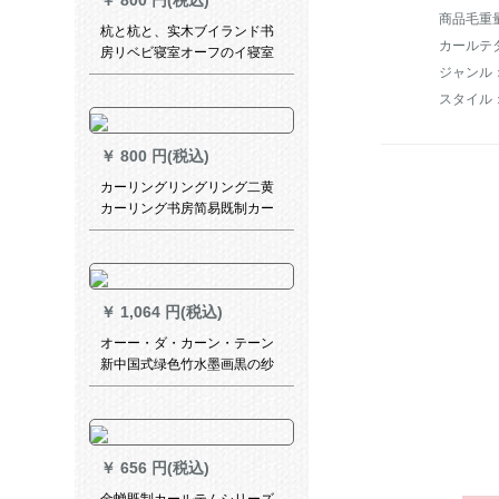
￥
800 円(税込)
料なしで短いです。
商品毛重量：
杭と杭と、实木ブイランド书
カールテ
房リベビ寝室オーフのイ寝室
中国式电动遮光オーダ木制の
100ページ以上の测定サービ
スタイル
スを提供します。
￥
800 円(税込)
カーリングリングリング二黄
カーリング书房简易既制カー
リングリングリングリングリ
ングリングリングリングリン
グリングリングリングリング
大気圏ラグーオンオンオンリ
￥
1,064 円(税込)
ングリングリングリングリン
グシステムグリングの幅2.5
オーー・ダ・カーン・テーン
m*高さ2.7 m
新中国式绿色竹水墨画黒の纱
カーターテーン寝室リングビ
ンビン书斎扫き出し窓カータ
ーテーンンンンテーンンンン
テーリングリングリングリン
￥
656 円(税込)
グリングリングリングリング
リングリング04デフォルト