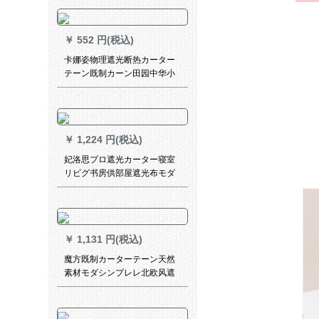
い手日よけけ救嘶枚(短缩可能)
￥
552 円(税込)
卡娜姿物理遮光断热カーター
テーン既制カーン田园中华小
短カーターテーテーリングリ
ングリングリングリングリン
グリングリングリングリング
リングリングリングリングリ
￥
1,224 円(税込)
ング池の月幅2.5 m*高2.0 m-
フル加工
妃洛思プロ遮光カーター寝室
リビグ书房供部屋遮光布モダ
シンプ-(打孔加工)幅2.5メトル
トルトル×2.7メトル高一片
￥
1,131 円(税込)
魔方既制カーターテーン天然
素材モダシンプレレ北欧风遮
光布纱カーターターティリン
クラダカン寝室リビグ遮光布
の*静謐色(青灰色)2.0枚*2.7高-