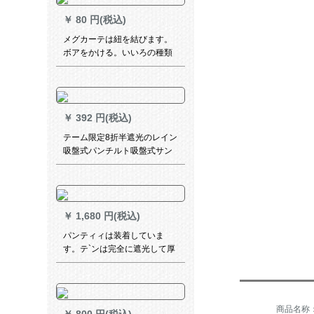
ルテールモノポールローマポ
￥
80 円(税込)
ールのダブルロッドに象牙の
白モノレール+トップロードを
メグカーテは紐を結びます。
取り付けます。
ボアをかける。いいろの種類
があります。
￥
392 円(税込)
テーム限定8折半遮光のレイン
吸盤式パンチルト吸盤式サン
バステックス寝室断熱遮光カ
ートン家电アウトレットUVカ
ート
￥
1,680 円(税込)
パンティィは装着していま
す。テ`ンは完全に遮光して厚
い手の日よけを遮断して热を
遮断します。テレビシリーズ
の简易カードです。テ-ン軍グ
リン-伸縮レバ式3.0*1.7 m-材