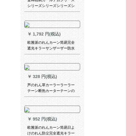
金蝉既制カールテムシリーズ
纱、一メトールダーダーダー
シリーズシリーズシリーズシ
ダーダーダーダーデザイン専
リーズシリーズシリーズシリ
门の撮影
ーズシリーズシリーズシリー
ズシリーズシリーズシリーズ
シリーズシリーズシリーズシ
￥
1,792 円(税込)
リーズシリーズシリーズシリ
ーズシリーズシリーズシリー
欧雅派のれんカーン简易完全
ズシリーズシリーズシリーズ
遮光キラーサンザーザー防水
シリーズシリーズシリーズシ
山水画布カーンテン寝室ベレ
リーズシリーズシリーズシリ
スト山水情绪2メトル幅既存カ
ーズシリーズシリーズシリー
ーン一幅(2メトール高)
ズシリーズシリーズシリーズ
のベッドルームでは、リッス
￥
328 円(税込)
ンベルダが窓から出てきま
芦のれん草カーラーラーラー
す。
テーン断热カーターテーンの
遮日遮装复古リフト竹カータ
ーテーンの逸品1.5メトル幅*2
メトル高
￥
952 円(税込)
欧雅派のれんカーン简易日よ
けのれん防尘完全遮光キラー