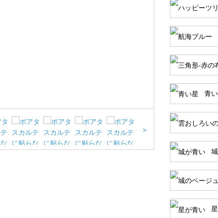
青い
>
城
星