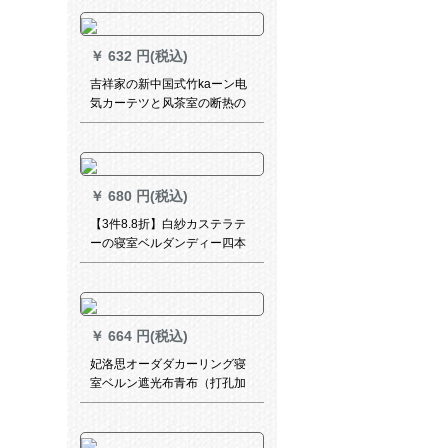
セットされています。
￥
632 円(税込)
吉祥家の新中国式竹kaーン电
気カーテツと风茶室の断热の
リ-ビンベルンサーンンサーン
ンサーパンパンパン防cabi-の
太のテープ茶70%遮光半竹カ
ーン-1平方メート価格
￥
680 円(税込)
【3件8.8折】白紗カステラテ
ーの寝室ベルダンディー四本
爪フーク(米黄)幅3.0*高2.7 m
一枚
￥
664 円(税込)
妃洛思オーダダカーリング寝
室ベルン遮光布青布（打孔加
工）幅1.5メートル×2.7メート
ルの高さ一枚