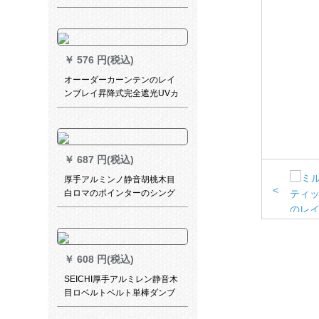
ンティンティンカーチを発表
した消音圏【打孔加工】【1メ
トールの価格格】は何メトル
の幅ですか？
￥
576 円(税込)
オーーダーカーンテンのレイ
ンブレイ昇降式完全遮光UVカ
ートカート既製カーリングラ
インラインラインアップ写真
￥
687 円(税込)
厚手アルミンノ静音胡桃木目
<
白ロマのポインターのシング
ルプのダンブロックの打孔レ
アル・カラーをつけてくださ
い。
￥
608 円(税込)
SEICHI厚手アルミレン静音木
目ロベルトベルト単棒ダンブ
ロッテテテテテライン上部に