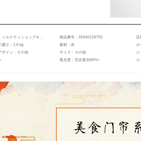
商品名称：ミルクティショップキッドのレイン风水カーラーテンレストランブテンカフェ布艺のレインカーターテーン
商品番号：35840228755
店
重さ：1.0 kg
素材：布
カ
デザイン：その他
サイズ：その他
ャ
遮光度：完全遮光90%+
ス