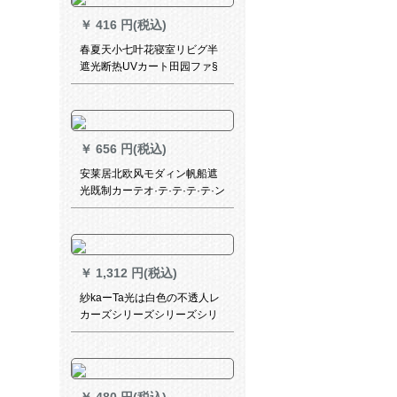
￥
416 円(税込)
春夏天小七叶花寝室リビグ半
遮光断热UVカート田园ファ§
ンジ高品質既制カーターテー
ポポン夏除けカーカーター男
女史七叶花グリク幅1.5高
￥
656 円(税込)
安莱居北欧风モダィン帆船遮
光既制カーテオ·テ·テ·テ·テ·ン
寝室ビエング男の子部屋出窓
つぎわわ帆船-ブカ·テ·テ·ン1
メトルの専门写真
￥
1,312 円(税込)
紗kaーTa光は白色の不透人レ
カーズシリーズシリーズシリ
ーズシリーズン糸ベアラ砂遮
光白紗断熱を透過して透過し
ません。レカースデッキがひ
っくり返る双生樹-乳白の幅が