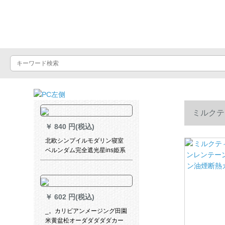
Luxuralax
ミルクテ
￥
840 円(税込)
ン油煙断熱
北欧シンプイルモダリン寝室
ベルンダム完全遮光星ins姫系
カーディィン二重ガゼル一体
星の布
￥
602 円(税込)
_。カリビアンメージング田園
米黄盆松オーダダダダダカー