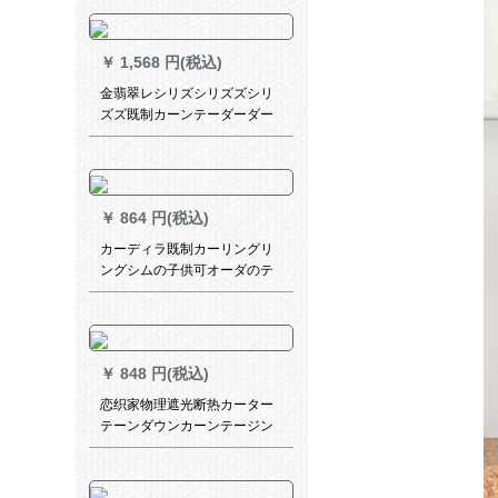
ントが予約した優先手配をご
提供します。
￥
1,568 円(税込)
金翡翠レシリズシリズズシリ
ズズ既制カーンテーダーダー
ダーシリーズシリーズシリー
ズシリーズシリーズシリーズ
シリーズシリーズシリーズシ
リーズシリーズシリーズシリ
￥
864 円(税込)
ーズシリーズシリーズシリー
ズシリーズシリーズシリーズ
カーディラ既制カーリングリ
シリーズシリーズシリーズシ
ングシムの子供可オーダのテ
リーズシリーズシリーズシリ
ーラーカーン扫き出し窓カー
ーズシリーズシリーズシリー
ターテーン适応出窓寝室リビ
ズシリーズシリーズシリーズ
エントリングリングリングリ
シリーズシリーズシリーズシ
ングリングリングリングリン
リーズシリーズシリーズシリ
￥
848 円(税込)
グリング（幸福树）フュージ
ーズシリーズシリーズシリー
ョンダンカーン/每1メトル？
恋织家物理遮光断热カーター
ズシリーズシリーズシリーズ
テーンダウンカーンテージン
シリーズシリーズシリーズシ
ンンンショートカーンテーテ
リーズシリーズシリーズシリ
ーテーン寝室ベルン寝室ベル
ーズシリーズシリーズシリー
ン出窓既制カーンシステムシ
ズシリーズ