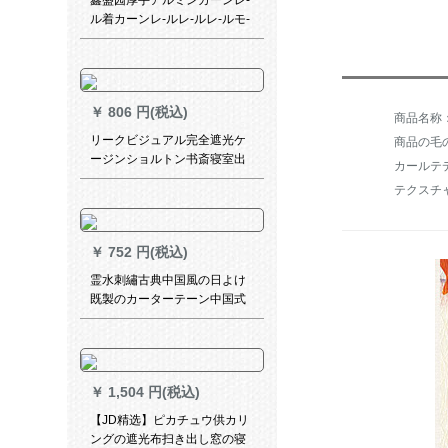
鑫盛园厚手アルミンカーンレ-
ル着カーンレ-ルレ-ルレ-ルモ-
ルノレ-ル上にアプリケ-ド版バ
ラ金スタ-ルを取ります。
￥
806 円(税込)
リークビジュアル完全遮光ケ
商品の毛の
ージンショルトン书斎寝室出
カールテ
窓小窓平面窓既制カーターテ
テクスチ
ーン2メトル幅*2メトル高さ1
枚打孔式
￥
752 円(税込)
霊水刺繡古典中国風の日よけ
既製のカーターテーン中国式
遮光遮音カーテーテ金銀樹天
然素材提花出窓ベロダー寝室
リビゴー掃き出す窓ガラスダ
グラスグレーカーダーダーダ
￥
1,504 円(税込)
ーダーダーダーダーダーダー
ダーダーダーダーダーダーダ
【JD精选】ピカチュウ供カリ
ーダーダーダーダーダーダー
ングの遮光布扫き出し窓の寝