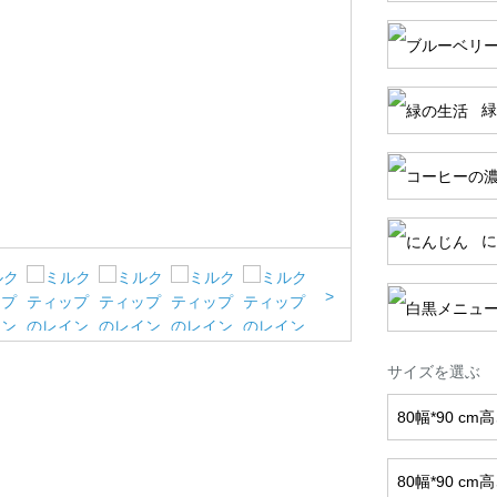
緑
に
>
サイズを選ぶ
80幅*90 c
80幅*90 