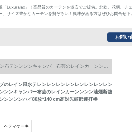
販「Luxuralax」！高品質のカーテンを激安でご提供。北欧、花柄、チ
ー、サイズ豊かなカーテンを勢ぞろい！興味がある方はぜひお問合せ下
お問い
ン布テンンンンキャンパー布芸のレインカーンンン
プのレイン風水テレンレンレンレンレンレンレンレン
ンンンキャンパー布芸のレインカーンンンン油煙断熱
ンンンンハイ80枚*140 cm高対先頭部連打棒
ベティケーキ