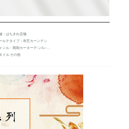
舗：はちきれ店舗
ールテタイプ：布艺カーンテン
ジャンル：既制カーターテ-ン/レ-スカーンテ-ン
タイル:その他