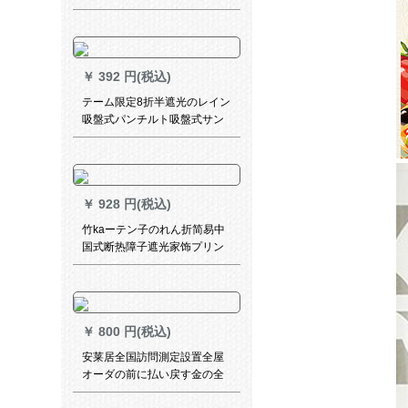
ダーダーダーダーダーダーダ
室リングオーダカンの厚い手
ーダーダーダーダーダーダー
背景布SN 3089ワカ13枚2.0メ
ダーダーダーダーダーダー
トル*高さ2.7メトル
￥
392 円(税込)
テーム限定8折半遮光のレイン
吸盤式パンチルト吸盤式サン
バステックス寝室断熱遮光カ
ートン家电アウトレットUVカ
ート
￥
928 円(税込)
竹kaーテン子のれん折简易中
国式断热障子遮光家饰プリン
スト竹カーラーラテンのれん
清明上河図
￥
800 円(税込)
安莱居全国訪問測定設置全屋
オーダの前に払い戻す金の全
国訪問測定設定サービスビエ