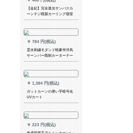
￥
480 円(税込)
2.0 X高2.7フーク（高度改）
【金妃】完全遮光サンバスカ
ーンテジ既製カーリング寝室
掃き出し窓UVカート熱深さ
75%遮光度(フーク)幅1.5*高
2.7【高可改】
￥
784 円(税込)
霊水刺繍モダンド軽豪华洋风
サーンバー既制カーターテー
ン遮光遮音カーテーターテー
ダーダーダーダーダーダーダ
ーダーダーダーダーダーダー
ダーデラックスシンドローム
￥
1,384 円(税込)
刺繍ランダー寝室窓カーテー
ジ
ガットカーンの厚い手暗号化
UVカート
￥
223 円(税込)