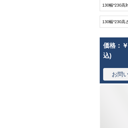
130幅*23
130幅*230
価格：
￥
込)
お問