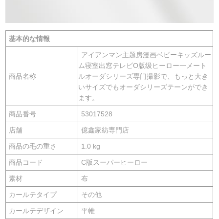
基本的な情報
アイアンマン主题房漫画ベビーキッズルー
ム寝室出窓テレビO版级ヒーロー一メート
商品名称
ルオーダシリーズ専门撮影で、もっと大き
いサイズでもオーダシリーズテーンができ
ます。
商品番号
53017528
店舗
億鑫家紡専門店
商品の毛の重さ
1.0 kg
商品コード
C版スーパーヒーロー
素材
布
カールテタイプ
その他
カールテデザイン
平帷