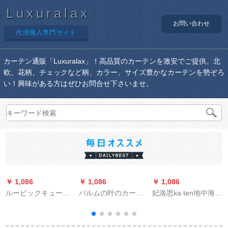
Luxuralax
お問い合わせ
代理購入専門サイト
カーテン通販「Luxuralax」！高品質のカーテンを激安でご提供。北
欧、花柄、チェックなど柄、カラー、サイズ豊かなカーテンを勢ぞろ
い！興味がある方はぜひお問合せ下さいませ。
￥ 1,086
￥ 1,086
￥ 1,086
￥
ルービックキューブ
パルムの叶のカータ
妃洛思ka ten地中海シ
既制カーターテーン*
ーテ北欧风アイデア
ンプロカードの寝室
流星3030布-流星(灰
半遮光ネトの赤いテ
リビグ遮光布エコ鸟
色)1メトルオーダ·カ
ーテン寝室リビグ书
笼树の幅2メトルトル