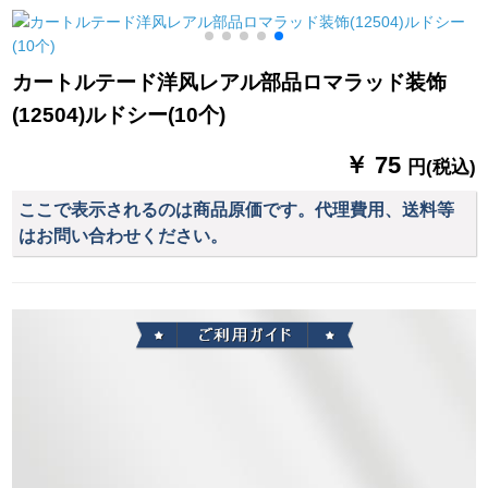
ーン毎メール(包加工)
ューニューバードカ
シリーズシリーズシ
何メテルをつまみま
ーバー水色连续
リーズシリーズシリ
メ
すか？
ーズシリーズシリー
カートルテード洋风レアル部品ロマラッド装饰
ズシリーズシリーズ
り
(12504)ルドシー(10个)
シリーズシリーズシ
リーズシリーズシリ
￥ 75
ーズシリーズシリー
円(税込)
ズシリーズシリーズ
ここで表示されるのは商品原価です。代理費用、送料等
シリーズシリーズシ
はお問い合わせください。
リーズシリーズシリ
ーズシリーズシリー
ズシリーズシリーズ
シリーズシリーズシ
リーズシリーズシリ
ーズシリーズシリー
ズシリーズシリーズ
シリーズシリーズシ
リーズシリーズシリ
ーズシリーズシリー
ズシリーズシリーズ