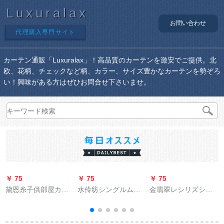
Luxuralax
お問い合わせ
代理購入専門サイト
カーテン通販「Luxuralax」！高品質のカーテンを激安でご提供。北
欧、花柄、チェックなど柄、カラー、サイズ豊かなカーテンを勢ぞろ
い！興味がある方はぜひお問合せ下さいませ。
￥ 75
￥ 75
￥ 75
￥
黛恩糸子供部屋カー
水伶纺シングルムダ
金翡翠レシリズシリ
ン女の子の寝室オー
ンカーテ-ジバーン流
ズズシリズズ既制カ
ダン青い地中海风天
苏挂球吊穂洋风カー
ーンテーダーダーダ
然素材扫き出し窓カ
カーターテーターニ
ーシリーズシリーズ