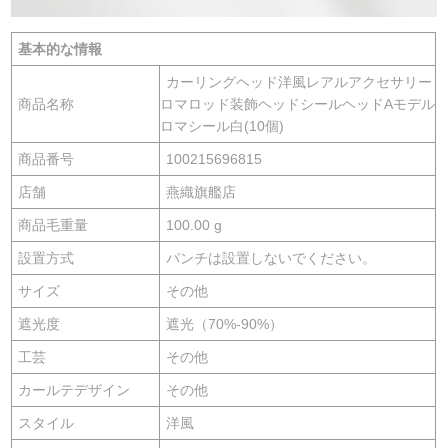
シリーズシリーズシ
リーズシリーズシリ
基本的な情報
ーズシリーズシリー
ズシリーズシリーズ
カーリングヘッド洋風レアルアクセサリー
商品名称
ロマロッド装飾ヘッドシールヘッドAモデル
ロマシール白(10個)
商品番号
100215696815
店舗
燕織旗艦店
商品毛重量
100.00 g
設置方式
パンチは設置しないでください。
サイズ
その他
遮光度
遮光（70%-90%）
工芸
その他
カールテデザイン
その他
スタイル
洋風