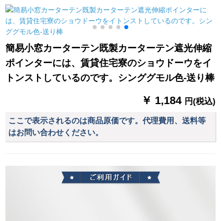
ヨガムオーオーオー
無のベルベルベット
の扇风型カーターテ
き
オーストリア花舞う
珈琲ディープソーン
ーン既製カーターテ
蝶优雅小森系図B
ダスト一メトル高2.7
ーターシリーズシリ
0025-森系花卉纱/オ
を下げます。
ーズシリーズシリー
簡易小窓カーターテン既製カーターテン遮光伸縮
カーン
ズシリーズシリーズ
ポインターには、賃貸住宅寮のショウドーウをイ
の竹のレ金銀糸本领
【扇形】
トンストしているのです。シンググモル色-送り棒
￥ 1,184
円(税込)
ここで表示されるのは商品原価です。代理費用、送料等
はお問い合わせください。