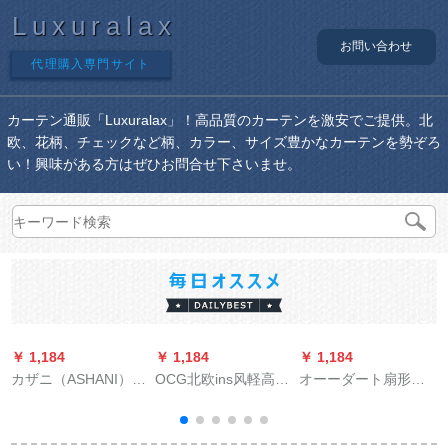
Luxuralax
お問い合わせ
代理購入専門サイト
カーテン通販「Luxuralax」！高品質のカーテンを激安でご提供。北
欧、花柄、チェックなど柄、カラー、サイズ豊かなカーテンを勢ぞろ
い！興味がある方はぜひお問合せ下さいませ。
￥ 1,184
￥ 1,184
￥ 1,184
￥
カザニ（ASHANI）オ
OCG北欧ins风軽高得
オーーダート扇形カ
ーダテーン半完全遮
点bellベト布既製のカ
ーターと风竹カーラ
光カーリング新中国
ーンシームのモダム
ーラーテンのサーン
式ビエング寝室茶室
完全遮光寝室リビグ
サーンシンシンシン