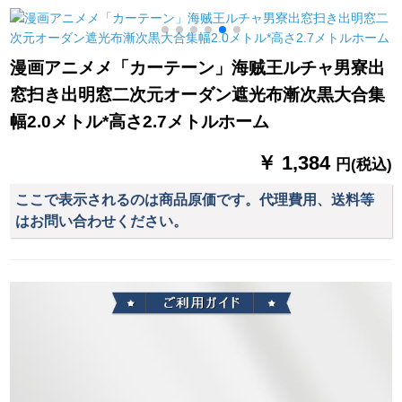
の窓の2段の震音と同
ターテンハーフカー
ーターテーク
席テープのカーリン
ンハーフカーリング
グのチルトの青い布
リング
漫画アニメメ「カーテーン」海贼王ルチャ男寮出
沙の一体は幅の1.3メ
窓扫き出明窓二次元オーダン遮光布漸次黒大合集
トル*高さの1.8メトル
を连结します。
幅2.0メトル*高さ2.7メトルホーム
￥ 1,384
円(税込)
ここで表示されるのは商品原価です。代理費用、送料等
はお問い合わせください。