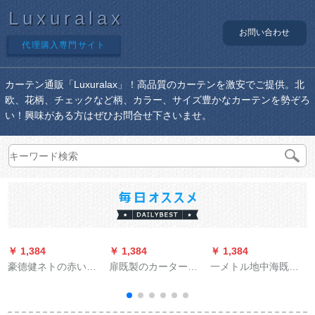
Luxuralax
お問い合わせ
代理購入専門サイト
カーテン通販「Luxuralax」！高品質のカーテンを激安でご提供。北
欧、花柄、チェックなど柄、カラー、サイズ豊かなカーテンを勢ぞろ
い！興味がある方はぜひお問合せ下さいませ。
￥ 1,384
￥ 1,384
￥ 1,384
￥
豪德健ネトの赤い星
扉既製のカーターテ
一メトル地中海既製
空カーリングリング
ン田園風穴あけスタ
のカーリングプロロ
の少女部屋の韩式の
リビル寝室書斎半遮
ク寝室の窓紗遮光布
完全な遮光布の寝室
光布の短いカーター
耳語海岸3号の色布カ