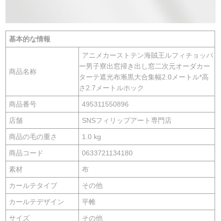
基本的な情報
アニメカーストテン海賊王ルフィチョッパ
ー男子寮出窓掃き出し窓二次元オーダカー
商品名称
ターテ遮光布漸黒大合集幅2.0メートル*高
さ2.7メートルホック
商品番号
495311550896
店舗
SNSフィリップアート専門店
商品の毛の重さ
1.0 kg
商品コード
0633721134180
素材
布
カールテタイプ
その他
カールテデザイン
平帷
サイズ
その他