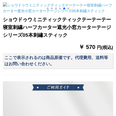
る。
いでください。
飾レストレーン茶楼
書斎の汗蒸房来図オ
ーシャンのテーリン
幅
ショウドゥウミニティックティックテーテーテー
グリングは、ンWJ-
寝室刺繍ハーフカーター遮光小窓カーターテージ
125
シリーズ05本刺繡スティック
￥ 570
円(税込)
ここで表示されるのは商品原価です。代理費用、送料等
はお問い合わせください。