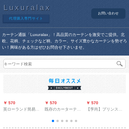
Luxuralax
お問い合わせ
代理購入専門サイト
カーテン通販「Luxuralax」！高品質のカーテンを激安でご提供。北
欧、花柄、チェックなど柄、カラー、サイズ豊かなカーテンを勢ぞろ
い！興味がある方はぜひお問合せ下さいませ。
￥ 570
￥ 570
￥ 570
￥
英ローランド简易チc
既存のカーターテン
【亨尚】プリンスト
既制カーンテジは小
遮光カーンテ`ジは2.0
タームのテーンのテ
型鹿幅1.5*高1.8をカ
m幅*2.0 m高、打孔1
ーリングリングリン
ステラマイズとす
枚をインスト`ルしな
グは、熱遮光背景装