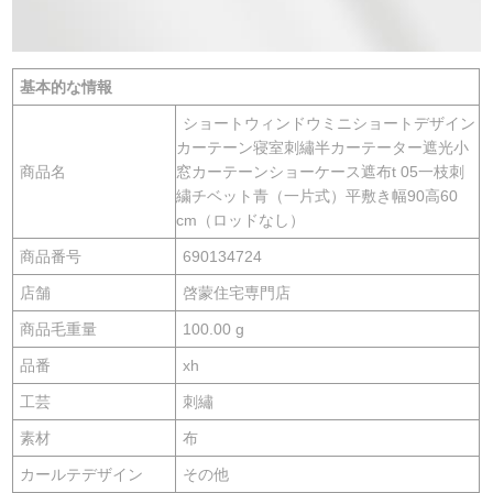
基本的な情報
ショートウィンドウミニショートデザイン
カーテーン寝室刺繡半カーテーター遮光小
商品名
窓カーテーンショーケース遮布t 05一枝刺
繍チベット青（一片式）平敷き幅90高60
cm（ロッドなし）
商品番号
690134724
店舗
啓蒙住宅専門店
商品毛重量
100.00 g
品番
xh
工芸
刺繡
素材
布
カールテデザイン
その他