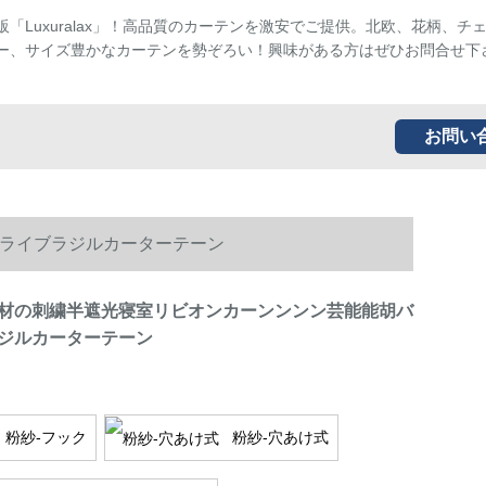
販「Luxuralax」！高品質のカーテンを激安でご提供。北欧、花柄、チ
ー、サイズ豊かなカーテンを勢ぞろい！興味がある方はぜひお問合せ下
お問い
ライブラジルカーターテーン
材の刺繍半遮光寝室リビオンカーンンンン芸能能胡バ
ジルカーターテーン
粉紗-フック
粉紗-穴あけ式