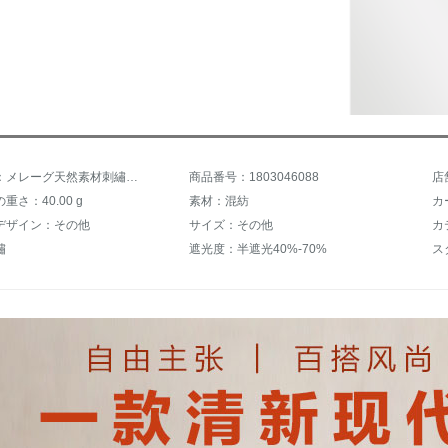
商品名称：メレーグ天然素材刺繡半遮光寝室リングオーダカーンテン
商品番号：1803046088
店
重さ：40.00 g
素材：混紡
カ
デザイン：その他
サイズ：その他
カ
繡
遮光度：半遮光40%-70%
ス