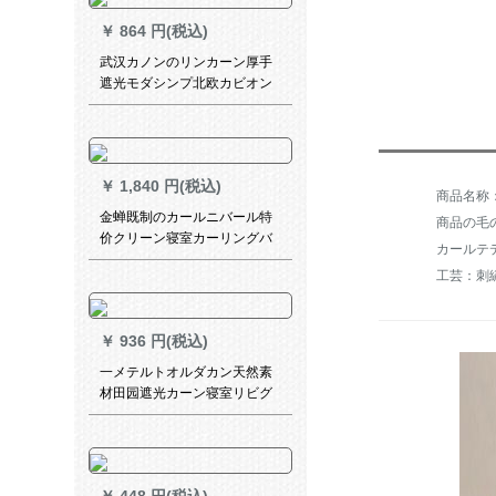
￥
864 円(税込)
武汉カノンのリンカーン厚手
遮光モダシンプ北欧カビオン
寝室扫き出し窓窓窓外出し窓
布芸カビオ家装别工程カーテ
ージ绿2メナートX 2.7メトル
连接款
￥
1,840 円(税込)
金蝉既制のカールニバール特
商品の毛の
价クリーン寝室カーリングバ
カールテ
ック邮送遮光カーターテの専
工芸：刺
门用区素末-ハッチ-幅3.3*高
2.47(ダブルパンチー)
￥
936 円(税込)
一メテルトオルダカン天然素
材田园遮光カーン寝室リビグ
既制カーン物语1号カーラオウ
シリーズダンカーン1メトル打
穴