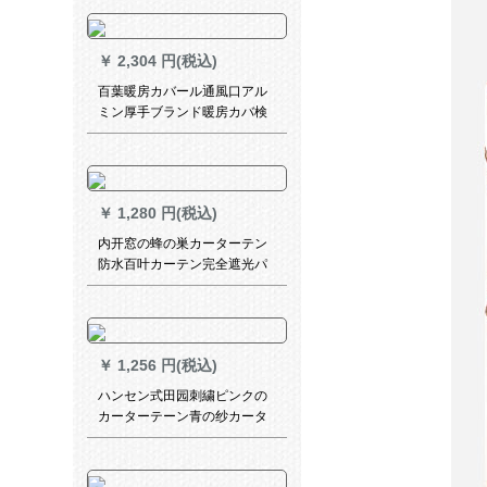
カーラテテンのリンクホーイ
ルーン2700 1方Aアイプ
036(15個)
￥
2,304 円(税込)
百葉暖房カバール通風口アル
ミン厚手ブランド暖房カバ検
査口防水雨除け穴1500*600
￥
1,280 円(税込)
内开窓の蜂の巣カーターテン
防水百叶カーテン完全遮光パ
ン要ららないージッチがライ
トダウンしています。
￥
1,256 円(税込)
ハンセン式田园刺繍ピンクの
カーターテーン青の纱カータ
ーテーテーン刺繡オーダカー
リングリングリングリングリ
ングリングリングリングリン