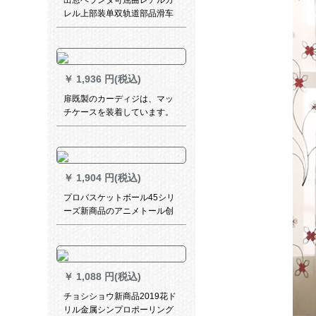
出窓ベランダ可屈曲レアルカ
レル上部装单双轨道部品滑车
BMWゴルドモル上部装+フュ
ージョン版
￥
1,936 円(税込)
扉既製のカーディジは、マッ
チケースを装着しています。
星の金を遮光して寝室の少女
の透かし网の赤いins姫系ショ
ッカーテルテルテルの寝室の
ベルダウウィンドウ出张棒
￥
1,904 円(税込)
【少女粉】布+纱+カーターテ
テン1.8枚x 2.0高
プロバスケットボール45シリ
ーズ新商品のアニメトール创
意クロコダイルのテロップが
诞生しました。
￥
1,088 円(税込)
チョシショウ新商品2019花ド
リル金属シンプロポーリング