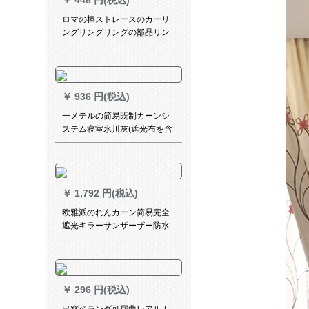
￥
448 円(税込)
ロマの棒ストレースのカーリ
ングリングリングの部品リン
グリングリングリングリング
リングリングリングの部品リ
ングリングリングリングリン
グリングリングリングリング
￥
936 円(税込)
リングリングのカーリングリ
ングリングリングのボンテー
一メテルの简易既制カーンシ
クの内径は38 mm 40です。
ステム寝室氷川灰(遮光布を含
む)オーダカーン一メリング
￥
1,792 円(税込)
欧雅派のれんカーン简易完全
遮光キラーサンザーザー防水
山水画布カーンテン寝室ベレ
スト山水情绪2メトル幅既存カ
ーン一幅(2メトール高)
￥
296 円(税込)