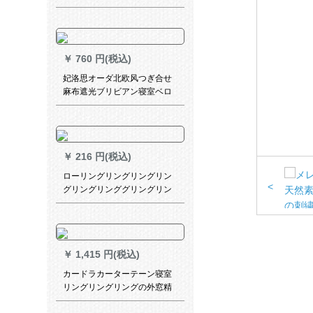
ソン系無の完全遮光布紫布刺
繍二重フューク
￥
760 円(税込)
妃洛思オーダ北欧风つぎ合せ
麻布遮光ブリビアン寝室ベロ
ンダ遮光カーベルベル-布(打孔
加工)毎米オーダテーテン
￥
216 円(税込)
ローリングリングリングリン
<
グリングリンググリングリン
グリングリングリングリング
シルバー(明るいシルバー)一箱
40個
￥
1,415 円(税込)
カードラカーターテーン寝室
リングリングリングの外窓精
致刺繍遮光既制カーターテー