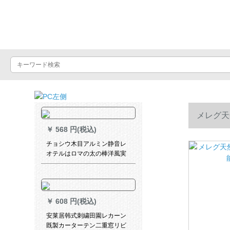
Luxuralax
メレグ天
￥
568 円(税込)
チョシウ木目アルミン静音レ
オテルはロマの太の棒洋風実
木柚木色-ダブルポルは何メト
ルですか？
￥
608 円(税込)
安莱居韩式刺繍田園レカーン
既製カーターテン二重窓リビ