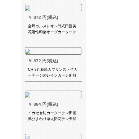
レンレンレンレンレンテーテ
ン(银灰布)オーストリア2.6メ
トル幅x 2.7メトル高さ1枚を
￥
872 円(税込)
ショートにします。
金蝉カルメレオン韩式田园美
花活性印染オーダカーターテ
ーン寝室既制カメレオン
￥
872 円(税込)
CR 9丸花鳥人プリンスト竹カ
ーテージのレインカーン断熱
バーク装飾玄関遮光中和風茶
楼水墨山間部-中華円枠MK-ZL
44-06
￥
864 円(税込)
イカセセ坊カーターテン田园
风ひまわり糸太阳花テン天然
素材刺繍断热ベロダンレシリ
ーズ3.0メトル幅*2.7メトルの
高パンチ式可改高さ