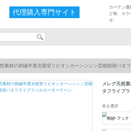
カーテン通
代理購入専門サイト
ど柄、カラ
せ。
然素材の刺繍半遮光寝室リビオンカーンンンン芸能能胡バタフ
メレグ天然素
タフライブラ
色を選択