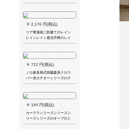
単棒ロシリーズシリーズシリ
ーズシリーズ无地単支柱花ド
リル-贵妃银-双棒は何メトルで
何枚かつまみます。
￥
2,176 円(税込)
リア寮漫画二阶建てのレイン
レインレイン遮光升降のレイ
ンカーターンリング不要アン
ズカラー-96
￥
712 円(税込)
ノロ家具韩式田園森系クロウ
バー糸カチターシリーズのテ
トシーシリーズシリーズシリ
ーズシリーズビンベルダービ
ンベルム扫き出し窓透光レス
タ既製カーラークロババーバ
￥
184 円(税込)
ーの一般的なミラーリング/1
枚/2枚
カーララシリーズシリーズシ
リーズシリーズのオープロと
してのロプラーカーラの旧式