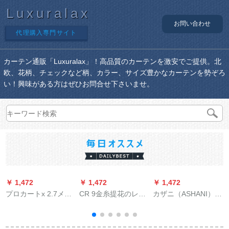
Luxuralax
お問い合わせ
代理購入専門サイト
カーテン通販「Luxuralax」！高品質のカーテンを激安でご提供。北
欧、花柄、チェックなど柄、カラー、サイズ豊かなカーテンを勢ぞろ
い！興味がある方はぜひお問合せ下さいませ。
￥ 1,472
￥ 1,472
￥ 1,472
￥
プロカートx 2.7メト
CR 9金糸提花のレン
カザニ（ASHANI）オ
ル高さ1锭を短くして
カーン二階百葉韓国
ーダテーン半完全遮
もいいです。
式遮光リービ寝室バ
光カーリング新中国
ーム
式ビエング寝室茶室