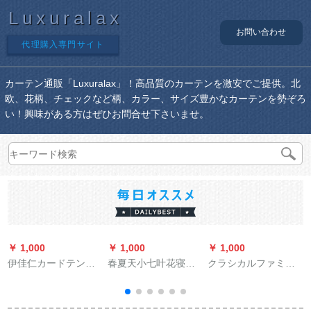
Luxuralax
お問い合わせ
代理購入専門サイト
カーテン通販「Luxuralax」！高品質のカーテンを激安でご提供。北
欧、花柄、チェックなど柄、カラー、サイズ豊かなカーテンを勢ぞろ
い！興味がある方はぜひお問合せ下さいませ。
￥ 1,000
￥ 1,000
￥ 1,000
￥
伊佳仁カードテン遮
春夏天小七叶花寝室
クラシカルファミリ
光姫系寝室甘少女新
リビグ半遮光断热UV
ー北欧风モダィン帆
model北欧シンプルモ
カート田园ファ§ンジ
船遮光既制カーテオ
暖かい韩式ピンク既
高品質既制カーター
システムシステムシ
ー