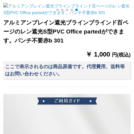
製カーン刺繍端-天女
テーポポン夏除けカ
ステムシステムシス
粉カーテーン(打孔式/
ーカーター男女史七
テムシステムシステ
毎米)は何メトルトル
叶花グリク幅1.5高
ムシステム寝室ビエ
アルミアンブレイン遮光ブラインブラインド百ペ
必要ですか？
ング男の子部屋出窓
ージのレン遮光S型PVC Office partedができま
つぎわわわわ帆船-布
ka teon 1メートル幅
す。パンチ不要赤b 301
専门撮影
￥ 1,000
円(税込)
ここで表示されるのは商品原価です。代理費用、送料等
はお問い合わせください。