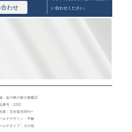
い合わせ
い合わせください。
舗：金の棒の家の旗艦店
品番号：2202
光度：完全遮光90%+
ールテデザイン：平帷
ールテタイプ：その他