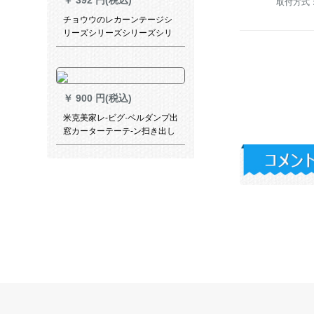
￥
392 円(税込)
取付方式
チョウウのレカーンテージシ
リーズシリーズシリーズシリ
ーズシリーズシリーズシリー
ズ式遮光既制カーターテーン
防水UVカーターテーテーン防
水UVカーターテーターオーフ
￥
900 円(税込)
ォスセンサーセンサーセンサ
ーオプションオプションシリ
米克美家レ-ビグ·ベルダンプ出
ーズシリーズシリーズ2面同色
窓カーターテーテ-ン扫き出し
经济版-浅蓝-K 08オーダシス
窓レレスタ-ジ
テムシステムシステム毎平方
メーリングメニュー価格
￥
1,378 円(税込)
魔方既制カールテムダンシジ
ョン北欧风无地オーダカーン
ディーン寝室天然素材リンリ
ン遮光カーンテージ2011-布-
风郁(米色)2.0枚*2.7高-布带接
続(1枚)
￥
944 円(税込)