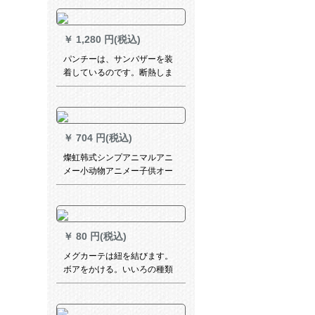
ルの高さ一枚
￥
1,280 円(税込)
パンチーは、サンバザーを装
着しているのです。断熱しま
す。テイーン伸縮棒寝室は完
全遮光マット貼りのタワーで
す。部屋の伸縮棒【ネビエ
90%遮光】3.0枚x 1.8高(ダブ
￥
704 円(税込)
ルオウ)
燦虹韩式シンプアニマルアニ
メー小动物アニメー子供オー
ダカーンテーテ·レンレン遮光
小森系利子子の娘房姫系寝室
扫き出し窓外既制カーターテ
ーテ·ンン元气绿韩オーーダカ
￥
80 円(税込)
シリーズンテーン/毎米/送帖S
メグカーテは紐を結びます。
ボアをかける。いいろの種類
があります。