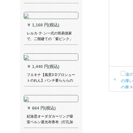
の完全な遮光布の寝室の窓の2
段の震音と同席テープのカー
リングのチルトの青い布沙の
一体は幅の1.3メトル*高さの
￥
1,168 円(税込)
1.8メトルを连结します。
レルカ·テ·ン一式の简易借家
で、二階建ての「紫ピンク」
を貼るタイプロです。
￥
1,440 円(税込)
フエキナ【風景3 Dプロシュー
<
トのれん】パンチ要らららの
オーダンのレイン既製カーン
遮光蚊よけのレイン寝室キッ
ドレン寝室
￥
664 円(税込)
妃洛思オーダダカーリング寝
室ベルン遮光布青布（打孔加
工）幅1.5メートル×2.7メート