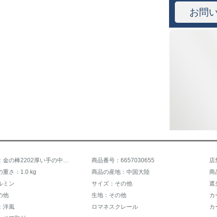
お問
商品名称：金の棒2202厚い手の中国側
商品番号：6657030655
店
重さ：1.0 kg
商品の産地：中国大陸
商
ルミン
サイズ：その他
遮
の他
生地：その他
カ
：洋風
ロマネスクレール
カ