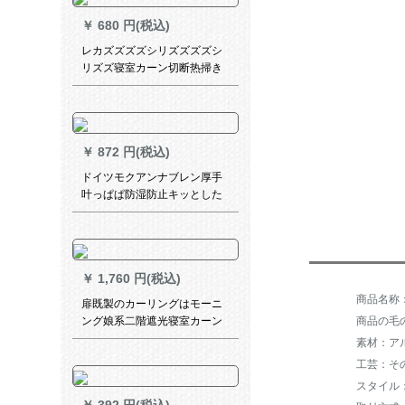
￥
680 円(税込)
レカズズズズシリズズズズシ
リズズ寝室カーン切断热掃き
出窓寝室出窓白纱2.5メトル幅
*2.7メテルテルトシク一枚
￥
872 円(税込)
ドイツモクアンナブレン厚手
叶っぱぱ防湿防止キッとした
书房オーーフーディ寝室オー
レフー寝室オーハド白6101无
地シリズPS-BY 03
￥
1,760 円(税込)
扉既製のカーリングはモーニ
ング娘系二階遮光寝室カーン
商品の毛の
テーターの赤いins少女が彫っ
素材：ア
た星柄のリーンモーニングド
工芸：そ
レッド3メトル、高2.7メトル
スタイル
です。