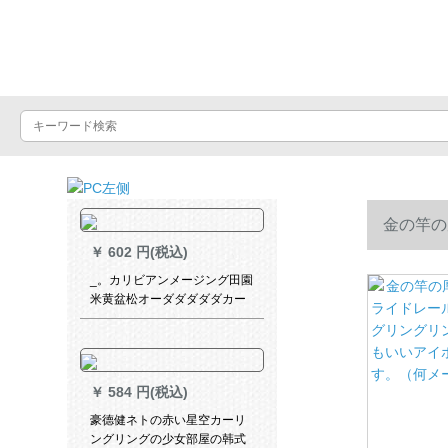
Luxuralax
金の竿の
￥
602 円(税込)
グリングリ
_。カリビアンメージング田園
米黄盆松オーダダダダダカー
ンティンティンカーチを発表
す。（何メ
した消音圏【打孔加工】【1メ
トールの価格格】は何メトル
の幅ですか？
￥
584 円(税込)
豪德健ネトの赤い星空カーリ
ングリングの少女部屋の韩式