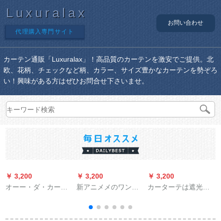
Luxuralax
お問い合わせ
代理購入専門サイト
カーテン通販「Luxuralax」！高品質のカーテンを激安でご提供。北
欧、花柄、チェックなど柄、カラー、サイズ豊かなカーテンを勢ぞろ
い！興味がある方はぜひお問合せ下さいませ。
￥ 3,200
￥ 3,200
￥ 3,200
￥
オーー・ダ・カー
新アニメメのワンピ
カーターテは遮光断
ン・テーン新中国式
ストスト男の子の部
热しています。厚い
绿色竹水墨画黒の纱
屋カーターターター
手のリビン寝室の窓
カーターテーン寝室
の寝室の窓扫きの窓
カードテは厚い手-コ