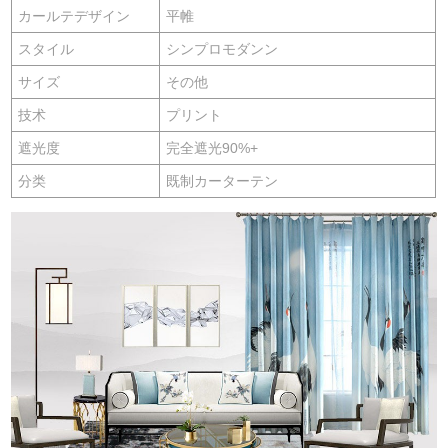
カールテデザイン
平帷
スタイル
シンプロモダンン
サイズ
その他
技术
プリント
遮光度
完全遮光90%+
分类
既制カーターテン