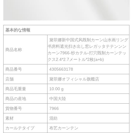
基本的な情報
黛菲娜新中国式风既制カーン山水画リング
书房料遮光扫き出し窓レガッタテテンンン
商品名称
カーン7966-纱カテル-打穴既制カーンテッ
クス2.4*2.7メートル*2枚(a+b)
商品番号
4305663178
店舗
黛菲娜オフィシャル旗艦店
商品毛重量
10.00 g
商品の産地
中国大陸
貨物番号
7966
素材
混紡
カールテタイプ
布艺カーンテン