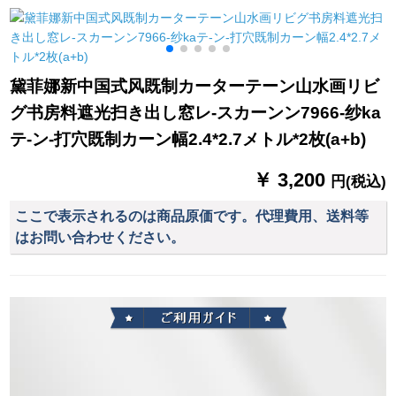
リングビンビン书斎
窓窓の遮光カーター
ーヒ3.0枚*2.5高【打
扫き出し窓カーター
ターターターターの
孔款1片】
テーンンンンテーン
海贼王版オーストリ
ンンンテーリングリ
アダンカーン1メトル
黛菲娜新中国式风既制カーターテーン山水画リビ
ングリングリングリ
の布の加工価格
グ书房料遮光扫き出し窓レ-スカーンン7966-纱ka
ングリングリングリ
ングリングリング04
テ-ン-打穴既制カーン幅2.4*2.7メトル*2枚(a+b)
デフォルト纱、一メ
トールダーダーダー
￥ 3,200
円(税込)
ダーダーダーダーデ
ザイン専门の撮影
ここで表示されるのは商品原価です。代理費用、送料等
はお問い合わせください。