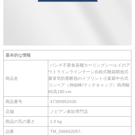
基本的な情報
パンチ不要食器棚カーリングシールドのア
ウトラインラインテーン自粘式靴箱開放式
商品名
書箪笥防塵断熱のイプリント小葉紫中分式
コンベア（伸縮棒/マッチキャップ）両用幅
85高180 cm
商品番号
47380952436
店舗
ノビアン家紡専門店
商品の毛の重さ
1.0 kg
品番
TM_586652057;