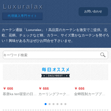
Luxuralax
お問い合わせ
代理購入専門サイト
カーテン通販「Luxuralax」！高品質のカーテンを激安でご提供。北
欧、花柄、チェックなど柄、カラー、サイズ豊かなカーテンを勢ぞろ
い！興味がある方はぜひお問合せ下さいませ。
￥ 666
￥ 666
￥ 666
￥
慕唐ka ten寝室の日よ
カーリングフークハ
金蝉既制カーププロ
けカーターテ风格既
ーンガストラックSフ
モーション3色麻质ビ
制カーン断热UVカー
レック自动车用カー
エンフク遮光カーン
ターストスタン纯紫
ーパッドフルストラ
天青-打孔1メトル用