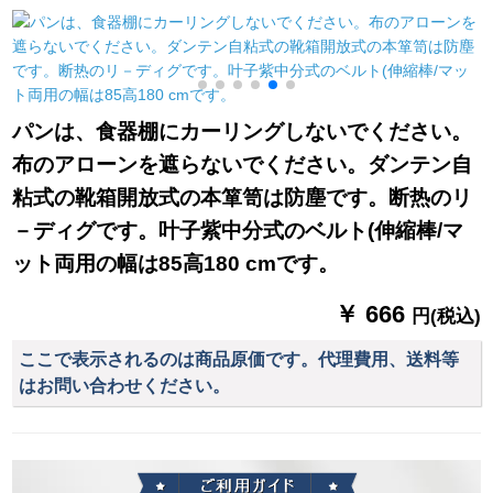
幅3.0*高2.7片
ック200个
料格(无料加工)は何メ
トル必要ですか？
パンは、食器棚にカーリングしないでください。
布のアローンを遮らないでください。ダンテン自
粘式の靴箱開放式の本箪笥は防塵です。断热のリ
－ディグです。叶子紫中分式のベルト(伸縮棒/マ
ット両用の幅は85高180 cmです。
￥ 666
円(税込)
ここで表示されるのは商品原価です。代理費用、送料等
はお問い合わせください。