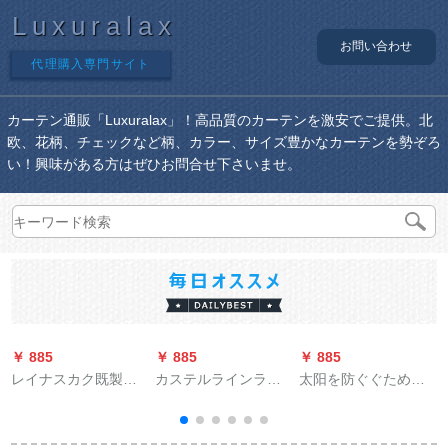
Luxuralax
お問い合わせ
代理購入専門サイト
カーテン通販「Luxuralax」！高品質のカーテンを激安でご提供。北
欧、花柄、チェックなど柄、カラー、サイズ豊かなカーテンを勢ぞろ
い！興味がある方はぜひお問合せ下さいませ。
￥ 885
￥ 885
￥ 885
￥
レイナスカク既製の
カステルラインライ
太阳を防ぐぐために
カーターテーンンン
ンラインラインライ
テ—ピしないでくだ
完全遮光カーターテ
ンラインラインレア
さい。ハーフートし
ン寝室掃き出窓ベレ
ル家厚手アルミンモ
ないでください。テ-