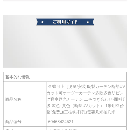
基本的な情報
金蝉可上门测量/安装 既製カーテン断熱UV
カット可オーダーカーテン多款多色リビン
商品名称
グ寝室遮光カーテン 二色つぎ合わせ-面料升
级:灰色+黄色（断熱UVカット） 1米用料价
格(免费加工挂钩/打孔)需要几米拍几米
商品编号
60463424521