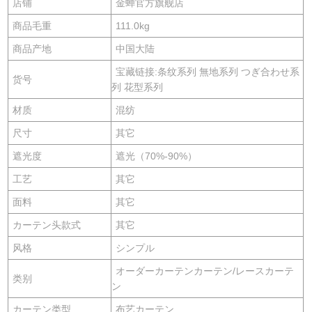
店铺
金蝉官方旗舰店
商品毛重
111.0kg
商品产地
中国大陆
宝藏链接:条纹系列 無地系列 つぎ合わせ系
货号
列 花型系列
材质
混纺
尺寸
其它
遮光度
遮光（70%-90%）
工艺
其它
面料
其它
カーテン头款式
其它
风格
シンプル
オーダーカーテンカーテン/レースカーテ
类别
ン
カーテン类型
布艺カーテン