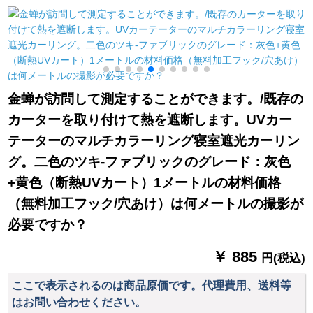
ストランダー出窓シ
ノレンンラインライ
マ-ピのテ-ンが短いで
ステムハーン式シム
ンラインラインライ
す。テ-ルンコーヒ-の
ホームホームホーム
ンラインラインライ
テ-ンが短いです。テ`
ンンンン遮光カータ
ンラインラインライ
マンが短いです。テ`
ーテーンン部屋部屋
ンラインラインライ
マンが短いです。テ
部屋扫き出し窓ベゼ
ンラインアップアッ
トラーが窓を遮光し
金蝉が訪問して測定することができます。/既存の
ル7叶草ブティック
プアップしますか？
て北欧のハ-フ-テがあ
カーターを取り付けて熱を遮断します。UVカー
2.0項
ります。
テーターのマルチカラーリング寝室遮光カーリン
グ。二色のツキ-ファブリックのグレード：灰色
+黄色（断熱UVカート）1メートルの材料価格
（無料加工フック/穴あけ）は何メートルの撮影が
必要ですか？
￥ 885
円(税込)
ここで表示されるのは商品原価です。代理費用、送料等
はお問い合わせください。