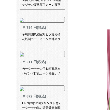
全国无料测定/セトリアル新型
ケジテン断热厚手カーン寝室
リングリング寝室リングビコ
ース扫き出し窓ブライト特别
享特权:百秒変百元再享フルコ
トート7割特典としてメニュー
￥
784 円(税込)
1枚をお届けします。
帝範田園風寝室リビグ遮光砕
花既制カートゥーン生地オウ
タテテン（一枚の価格格）2.5
枚*2.7高色備考（紗＋布フー
ク）
￥
211 円(税込)
カーターテーン手動打孔器布
バインド打孔カーン部品ナノ
リングリングリングリングリ
ング穴开け器制カーターテー
トツール52 mm打孔器セクト
【刀头＋スペアサー】
￥
872 円(税込)
CR 9禅意空間プリンスト竹カ
ーターテの熱い背景装飾玄関