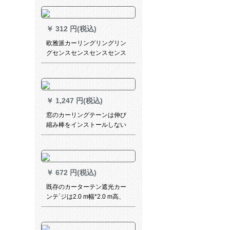
ます。一対の洋風に縛られて
います。テトラーは灰色の青
ペア（1号）です。
￥
312 円(税込)
欧雅派カーリングリングリン
グセンスセンスセンスセンス
センスセンスセンスセンスセ
ンスセンスセンスセンスセン
スセンスセンスセンスセンス
センスセンスセンスセンスセ
￥
1,247 円(税込)
ンスセンスセンスセンスセン
スセンスセンスセンスセンス
窓のカーリングテーンは伸び
センスセンスセンスセンスセ
縮み棒をインストールしない
ンス50匹
で窓から出て寝室の半遮光の
白い紗カーターテンのレイン
ショートカーンは伸び縮み棒
（1.15-1.75メートル）の糸
￥
672 円(税込)
2.6幅*1.7高（単開式）を配合
しています。
既存のカーターテン遮光カー
ンテ`ジは2.0 m幅*2.0 m高、
打孔1枚をインスト`ルしない
でください。