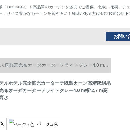
販「Luxuralax」！高品質のカーテンを激安でご提供。北欧、花柄、チ
ー、サイズ豊かなカーテンを勢ぞろい！興味がある方はぜひお問合せ下
お問い
遮熱遮光布オーダカーターテライトグレー4.0 m幅
テルホテル完全遮光カーターテ既製カーン高精密絹糸
布オーダカーターテライトグレー4.0 m幅*2.7 m高
高さ
色
ベージュ色