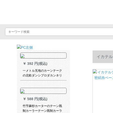
Luxuralax
イカテル
￥
392 円(税込)
*2.7 m
一メトル无地のカーンテーク
の北欧ダンシプロダカンネリ
ングリングリングリングリン
グ既制カースト遮光布寝室维
可奥纱白纱オーストリアダカ
ン1メトル打孔
￥
588 円(税込)
竹节麻纱カーターのテーン既
制カーラーテーン既制カーラ