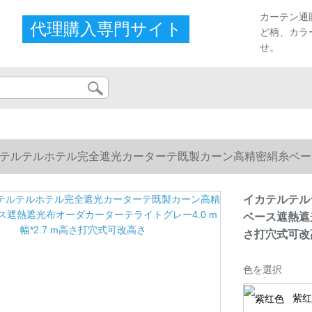
カーテン通
代理購入専門サイト
ど柄、カラ
せ。
テルテルホテル完全遮光カーターテ既製カーン高精密絹糸ベース
高さ打穴式可改高さ
イカテルテル
ベース遮熱遮光
さ打穴式可改
色を選択
紫红