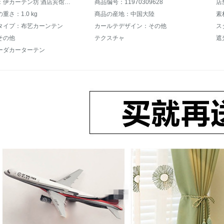
商品名称：伊カーテン坊 酒店宾馆完全遮光カーテン 既製カーテン高精密丝质 ベランダ遮熱遮光布オーダーカーテンUVカットカーテン 浅灰色 4.0米宽*2.7米高打孔式可改高度
商品编号：11970309628
店
重さ：1.0 kg
商品の産地：中国大陸
素
タイプ：布艺カーンテン
カールテデザイン：その他
ス
その他
テクスチャ
遮
ーダカーターテン