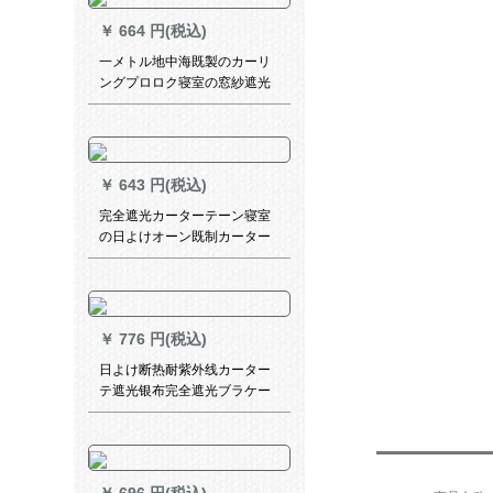
￥
664 円(税込)
一メトル地中海既製のカーリ
ングプロロク寝室の窓紗遮光
布耳語海岸3号の色布カーター
テーク
￥
643 円(税込)
完全遮光カーターテーン寝室
の日よけオーン既制カーター
の厚い手UVカート断热出窓遮
光布シプロモは2.8枚x 2.5高
【通常暗号化両面银】単独使
用
￥
776 円(税込)
日よけ断热耐紫外线カーター
テ遮光银布完全遮光ブラケー
ステ`ン日よけ断热UVカータ
ースタジオ扫き出し窓既制カ
ーリング寝室リングビン4.0枚
*1.9高単独用厚手-银色朝室内