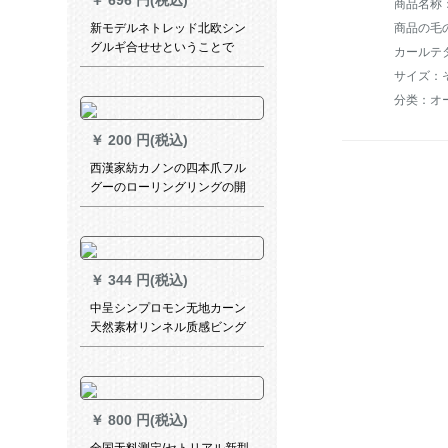
￥
696 円(税込)
商品の毛の
新モデルネトレッド北欧シン
グルギ合せせということで
カールテ
す。完全遮光布既製カーター
サイズ：
テーン寝室リビグブランチに
分类：オ
は、「ベルベット麻綴色」と
の湖青+黄色2.0枚2.2高フルを
￥
200 円(税込)
装着しています。
西漢家紡カノンの四本爪フル
グーのローリングリングの開
口リングが40個あります。
￥
344 円(税込)
中呈シンプロモン无地カーン
天然素材リンネル质感ビング
イ寝室扫き出し窓既制カータ
ーテーン网红天蓝连接加工/ミ
オ·ダカーン専门撮影连络サビ
ース
￥
800 円(税込)