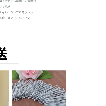
舗：伊カテル坊ホーム旗艦店
材：混紡
タイル：シンプロモダンン
光度：遮光（70%-90%）