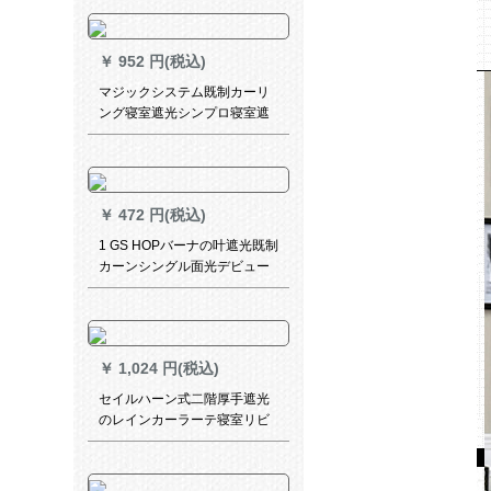
ついて
￥
952 円(税込)
マジックシステム既制カーリ
ング寝室遮光シンプロ寝室遮
光シンダーパッド不要贴る无
地オーダスタンド遮光布幅2.0
X高2.7面深灰色
￥
472 円(税込)
1 GS HOPバーナの叶遮光既制
カーンシングル面光デビュー
モデルサポートオーダシリー
ズシリーズシリーズ开拓穴款
シンプリーバ遮光カーンテー
ジジット1.5メトル高2.7メト
￥
1,024 円(税込)
ルコールコールコールコール
コールコールコール
セイルハーン式二階厚手遮光
のレインカーラーテ寝室リビ
ト書斎カーンメードド1平方价
格（1平方未満は1平方で計算
します）