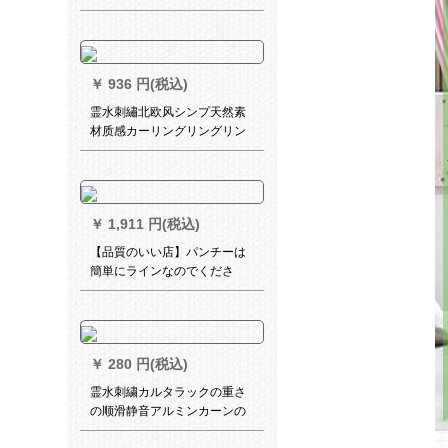
掛画遮光茶楼禅の悟MK-ZL
43-03
￥
936 円(税込)
霊水刺繡北欧风シンプ天然素
材质感カーリングリングリン
グリングリングリングリング
リングリング寝室书房ベルン
ダンテ断热ストレーンテーリ
ングリング既制カーストスト
￥
1,911 円(税込)
リングリング大コース
【品質のいい店】パンチーは
簡単にラインなのでくださ
い。完全に遮光して、寝室を
完全に遮光します。テングし
ないでください。レンタルム
の寮トレレ简易小窓ショウシ
￥
280 円(税込)
ョッカーテルジ。テ－ン新遮
光シ－ト緑植緑（誘拐バーン
霊水刺繍カルタラックの重さ
ドを送る。）遮光率90%幅
の顺滑静音アルミンカーンの
220高200 cm【110-200に送
厚い手直线レ-ルの取り付けに
る。】