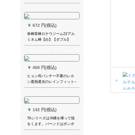
ーテーン既制カーラーテーリ
ングテーリングテーリングリ
ングリングテーリングリング
リングリングリングリングリ
￥
672 円(税込)
ングリングリングリングリン
グリングリングリングシステ
単棒双棒ロナウジーム22アル
ムシステム
ミネム棒【白】【ダブル】
￥
400 円(税込)
ヒョン尚パンチー不要のレカ
<
ン遮熱遮光のレインフィット--
-131334 3
￥
142 円(税込)
TAシリーズは冲縄を缚って纽
をくます。バーンドはボンボ
ンをかける。流苏は穂を吊り