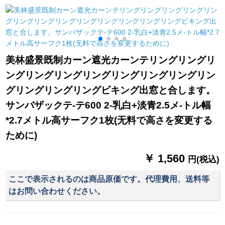
出窓UVカーター遮音
す。赤い寝室の遮光
遮光茶楼ホーテ出窓
新型グリン-フーク加
布の日よけ工事は窓
ベランダ荘のレ－ト
工幅2.0 m*高さ2.1 m
の高精密な既制カー
断熱S 0395-鴻運カス
ンです。深い灰は完
トン-フック1枚のメ
全に遮光します。高
テルが必要ですか？
美林盛景既制カーン遮光カーンテリングリングリ
さは4.0メトルです。
ングリングリングリングリングリングリングリン
2.7メトルです。
グリングリングリングビキング出窓と合します。
サンバザックテ-テ600 2-乳白+淡青2.5メ-トル幅
*2.7メトル高サーフク1枚(无料で高さを変更する
ために)
￥ 1,560
円(税込)
ここで表示されるのは商品原価です。代理費用、送料等
はお問い合わせください。