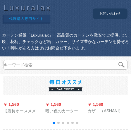
Luxuralax
お問い合わせ
代理購入専門サイト
カーテン通販「Luxuralax」！高品質のカーテンを激安でご提供。北
欧、花柄、チェックなど柄、カラー、サイズ豊かなカーテンを勢ぞろ
い！興味がある方はぜひお問合せ下さいませ。
￥ 1,560
￥ 1,560
￥ 1,560
￥
【店長オースメメ】
暗い色のカーターテ
カザニ（ASHANI）オ
既存カートン地中海
が光を通します。完
ーダのテ－ン新中国
北欧カーターテ厚手
全に遮光します。テ`
式カトリック松鶴延
遮光寝室リービグー
ジは完全に遮光しま
年山水国画リビン寮