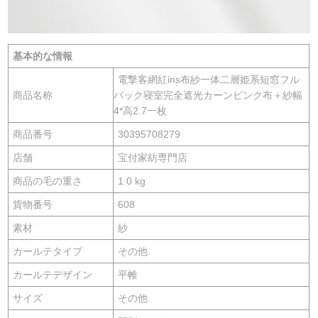
基本的な情報
電撃客網紅ins布紗一体二層姫系短窓フル
商品名称
バック寝室完全遮光カーンピンク布＋紗幅
4*高2.7一枚
商品番号
30395708279
店舗
宝付家紡専門店
商品の毛の重さ
1.0 kg
貨物番号
608
素材
紗
カールテタイプ
その他
カールテデザイン
平帷
サイズ
その他