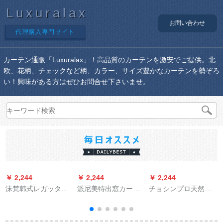
Luxuralax
お問い合わせ
代理購入専門サイト
カーテン通販「Luxuralax」！高品質のカーテンを激安でご提供。北
欧、花柄、チェックなど柄、カラー、サイズ豊かなカーテンを勢ぞろ
い！興味がある方はぜひお問合せ下さいませ。
￥ 2,244
￥ 2,244
￥ 2,244
￥
沫梵韩式レガッタテ
派尼美特出窓カード
チョシンプロ天然素
ーン既製のカーター
テーラーは窓を简单
材遮光カーテット多
テーンテーンテーン
にして連結したので
色北欧风无地カータ
ンテーンンテーンン
す。寝室の窓台の短
ーテテンン木の叶寝