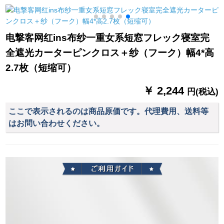
テーンンン出窓アマ
いつり下げ式レアル
室レカースススス窓
カリンショーウィン
小森系小カロリーテ
竹节刺繍落叶纱无料
ドウの白いレガッタ
ーン1.2枚*1.2高(単
フーク加工、打孔毎
电撃客网红ins布纱一重女系短窓フレック寝室完
テーン2.8幅X 2.5メー
元)纯灰色-送り棒
メールトラスト10元
全遮光カーターピンクロス＋纱（フーク）幅4*高
トル高X 1枚（フック/
穿棒通用）
2.7枚（短缩可）
￥ 2,244
円(税込)
ここで表示されるのは商品原価です。代理費用、送料等
はお問い合わせください。