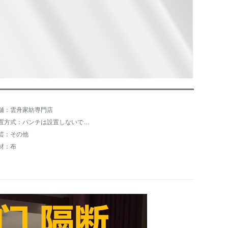
舗：雲舟家紡専門店
設置方式：パンチは設置しないでください。
芸：その他
材：布