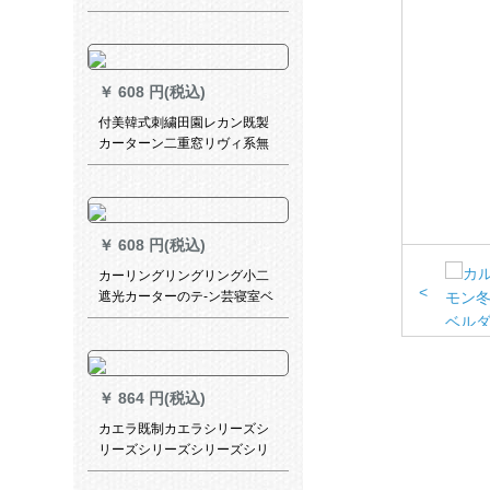
ルプのダンブロックの打孔レ
アル・カラーをつけてくださ
い。
￥
608 円(税込)
付美韓式刺繍田園レカン既製
カーターン二重窓リヴィ系無
の完全遮光布緑布＋刺繍糸二
重フクロカテテ－テ1メトル幅
専門書
￥
608 円(税込)
カーリングリングリング小二
<
遮光カーターのテ-ン芸寝室ベ
ロンダ平面扫き窓の外光を避
ける地中海スタの灼银城の既
存制カーリング特价クリーン
バー06既制カーリング幅2.0
￥
864 円(税込)
m*高2.7 m连接加工
カエラ既制カエラシリーズシ
リーズシリーズシリーズシリ
ーズシリーズシリーズシリー