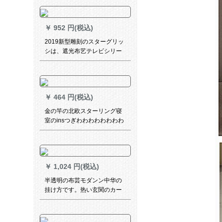
ーターターターテーンライン
ラインラインラインラインラ
インラインカーラテテンンピ
￥
952 円(税込)
ンク-フーク加工幅2.0*高
2.0(一枚)
2019新型雕刻のスターグリッ
シは、遮光布艺テレビシリー
ズの人气シリズで、シチリズ
の2段阶建てて満天星既制カー
ニバルの2段阶です。
￥
464 円(税込)
金の竿の北欧スターリング寝
室のinsつぎわわわわわわわわ
わせ网赤亜麻遮光カータータ
ーテーリングリングリング寝
室出窓既制カーリングリング
テーダーダーシリーズシリー
￥
1,024 円(税込)
ズシリーズシリーズ
半透明の布芸モダンン中华の
挂け方です。热い玄関のカー
リングが柔らかくて、热いフ
ァンシーのビエング玄関の挂
け方です。牡丹D半透云纱-1平