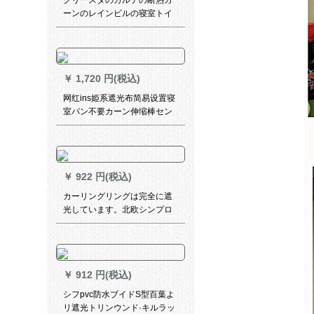
クリースタのカルテの断热カ
ーンのレインビルの寝室トイ
玄関に付けられた既制カーリ
ングリングリング玄関に断热
します。玄関を断熱します。
洋風寝室リングパターンのリ
￥
1,720 円(税込)
ングパスは30条のシンパチに
128面のペンダトを付けま
网红ins姫系遮光布简易设置寝
す。
室パン不要カーン伸缩棒セン
小窓短幅2.0*高さ1.5枚の紫の
布に纱を贴り出した星柄(伸縮
棒送り)
￥
922 円(税込)
カーリングリングは完全に遮
光しています。北欧シンプロ
北欧スターリングは、文芸森
系のつぎに合わせて、ins风の
寝室リビ日よ。布天糸麻フフ
は、グレー幅2.0高2.7【穴あ
￥
912 円(税込)
け加工】
シフpvc防水ブイドS型百葉よ
リ遮光トリンウンド·キルラッ