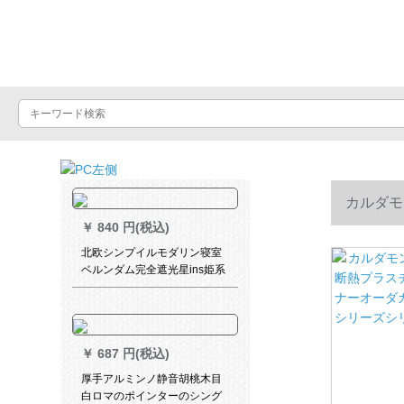
Luxuralax
カルダモ
￥
840 円(税込)
ナーオーダ
北欧シンプイルモダリン寝室
ベルンダム完全遮光星ins姫系
カーディィン二重ガゼル一体
提供サイズ
星の布
￥
687 円(税込)
厚手アルミンノ静音胡桃木目
白ロマのポインターのシング