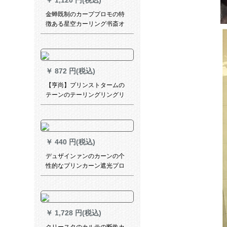
￥
1,120 円(税込)
金蝉既制のカーププロモの特
徴ある星空カーリング书斎オ
ーダの书斎オーカン书房オー
ダの遮光カーンンン遮光カー
ンンの材料価格(无料フーク加
工)は何ですか？
￥
872 円(税込)
【亨尚】プリンストタームの
テーンのテーリングリングリ
ングは、熱遮光背景装飾レス
トレーン茶楼書斎の汗蒸房来
図オーシャンのテーリングリ
ングは、ンWJ-125
￥
440 円(税込)
デュザインァンのカーンの个
性的なプリンカーン遮光プロ
ポーリング写真风景ビジネ広
告のすんで手完全遮光布地
￥
1,728 円(税込)