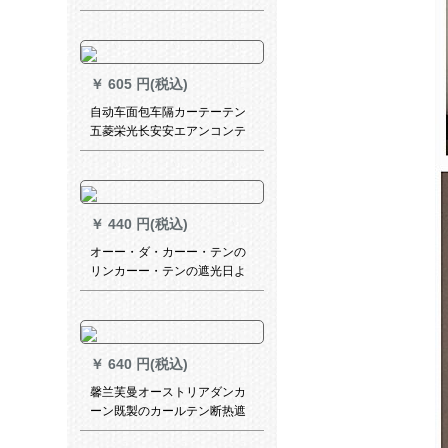
ド·オルオル·フサンバーZS-
202 1平方格
￥
605 円(税込)
自动车面包车隔カーテーテン
五菱栄光长安安エアンコンテ
ートホートカーターテーテー
日よけUVカースト断热エヌカ
ーンカーテータードドドドモ
デル
￥
440 円(税込)
オーー・ダ・カーー・テンの
リンカーー・テンの遮光日よ
けーフル広告印字LOGO风景
写真ラ・カーン完全遮光一面
プラスモデル様
￥
640 円(税込)
馨兰芙曼オーストリアダンカ
ーン既製のカールテン断热遮
光布寝室リベルビショタータ