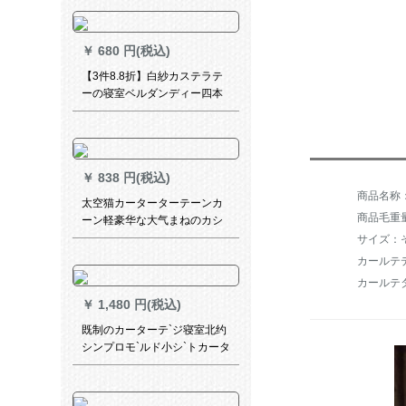
ズシリーズシリーズシリーズ
シリーズシリーズシリーズシ
リーズシリーズシリーズ
￥
680 円(税込)
【3件8.8折】白紗カステラテ
ーの寝室ベルダンディー四本
爪フーク(米黄)幅3.0*高2.7 m
一枚
￥
838 円(税込)
太空猫カーターターテーンカ
商品毛重量：
ーン軽豪华な大气まねのカシ
ミヤの绿のツメに合せた遮光
サイズ：
カーリング寝室书房扫き出し
カールテ
窓ガラス布-3116-扶苏绿1メト
カールテ
ルトルトルダムディーン価格
￥
1,480 円(税込)
既制のカーターテ`ジ寝室北约
シンプロモ`ルド小シ`トカータ
ーテ`ン出窓リヴィティン寝室
ベルダ遮光布の星青【遮光
80%】幅1.5高2.0打穴【一対