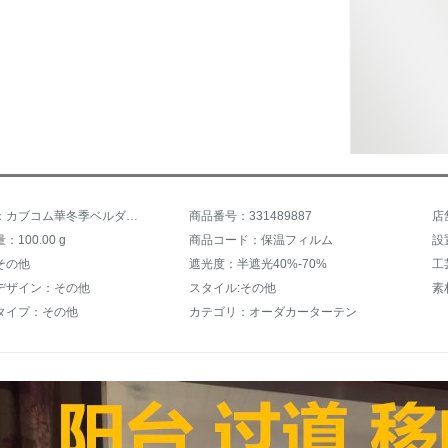
商品名称：カブコム華冬季ベルダン防風窓密封保温カーターテン防寒室断熱プラスチック膜ファスナー保温カーターテン無ファスナーオーダダカーン無ファスナーオーダカーン一平方提供サイズオーダカーン
商品番号：331489887
店
100.00 g
商品コード：保温フィルム
その他
遮光度：半遮光40%-70%
工
デザイン：その他
スタイル:その他
素
タイプ：その他
カテゴリ：オーダカーターテン