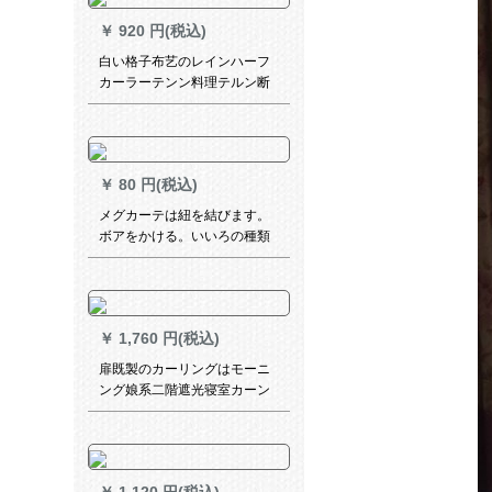
二】
￥
920 円(税込)
白い格子布艺のレインハーフ
カーラーテンン料理テルン断
热カーターテテンンン布カー
ンコーヒーテーン既製カーラ
ーテン既製カーラーテンカー
ンショートカーラーテン水溶
￥
80 円(税込)
レスカーンサイド乳白色ファ
ブリック(不透明)幅150高120
メグカーテは紐を結びます。
cm
ボアをかける。いいろの種類
があります。
￥
1,760 円(税込)
扉既製のカーリングはモーニ
ング娘系二階遮光寝室カーン
テーターの赤いins少女が彫っ
た星柄のリーンモーニングド
レッド3メトル、高2.7メトル
です。