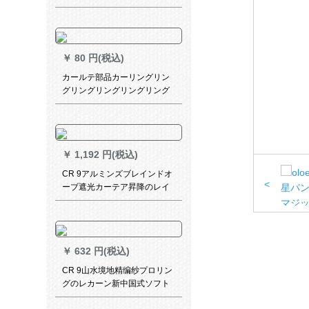
家庭用旧式のベッド暖房カバ
通風口オハイオ(1つは髪な
の)60 x 90 cm穴口サズ
￥
80 円(税込)
カールテ部品カーリングリン
グリングリングリングリング
リングリングリングバックバ
ックバックバックバックバッ
ク4本叉フルコース単棒ダンピ
ングは10本です。
￥
1,192 円(税込)
CR 9アルミンズブレインドオ
<
ーブ遮光カーテア昇降のレイ
ンレインレインレイン25 mm
亮紋シャパンパンMY-BY 11-L
003
￥
632 円(税込)
CR 9山水境地精编纱プロリン
グのレカーン新中国式ソフト
カーン挂け式