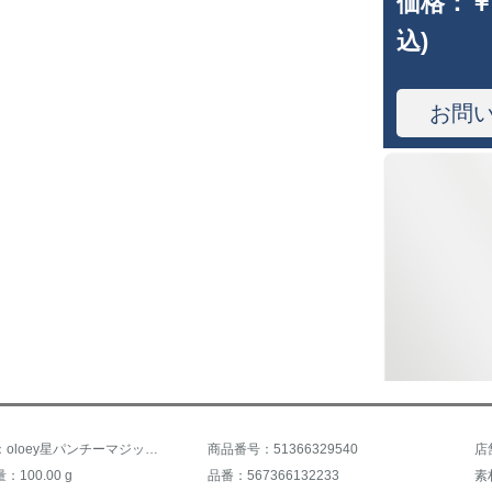
価格：
￥
込)
お問
商品名称：oloey星パンチーマジック贴るカルテ遮光取付け小ドネット红姫系寝室既制カーリングリングスタッド1.5*2
商品番号：51366329540
店
100.00 g
品番：567366132233
素