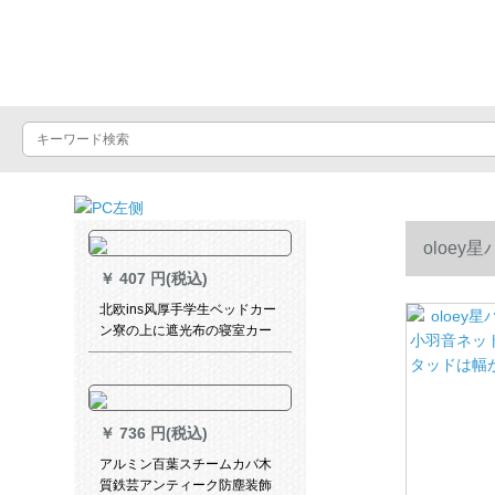
Luxuralax
oloe
￥
407 円(税込)
ッドは幅が
北欧ins风厚手学生ベッドカー
ン寮の上に遮光布の寝室カー
ンのカーターテン热帯雨林を
敷いて1.2 m(4フルト)ベッド
￥
736 円(税込)
アルミン百葉スチームカバ木
質鉄芸アンティーク防塵装飾