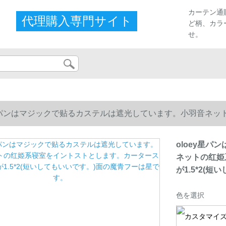
カーテン通
代理購入専門サイト
ど柄、カラ
せ。
y星パンはマジックで贴るカステルは遮光しています。小羽音ネ
1.5*2(短いしてもいいです。)面の魔青フーは星です。
oloey星
ネットの红姫
が1.5*2(
色を選択