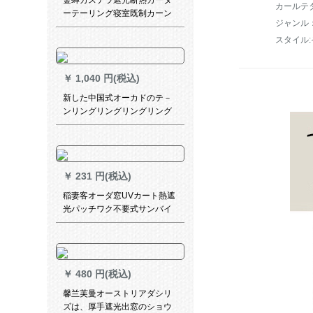
金蝉カステラ遮光断热カータ
カールテ
ーテーリング寝室既制カーン
テーターテテン太阳花布カー
スタイル
ターテテ面3.5 m*高さ2.7
m(フーク/打孔)一枚
￥
1,040 円(税込)
新した中国式オーカドのテ－
ンリングリングリングリング
ビデオのイ－ン半透热カルテ
ン寝室遮光カ－タ－テのサイ
ズスは全部注文したのです。
注を交換するのはサポトして
￥
231 円(税込)
ください。
稲妻客オーダ窓UVカート熱遮
光パッチワク不要式サンバイ
ザテ寝室ベルン日光房アルミ
ホイル厚手ファァ·ナ·メートル
28.8元サイズオーン
￥
480 円(税込)
馨兰芙曼オーストリアダシリ
ズは、厚手遮光出窓のショウ