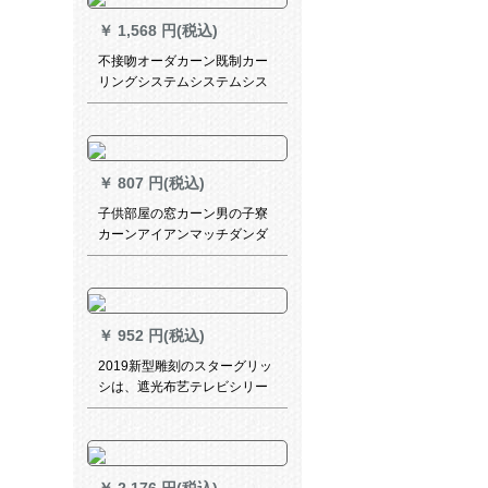
男の子部屋出窓つぎわわわわ
￥
1,568 円(税込)
帆船-布ka teon 1メートル幅専
门撮影
不接吻オーダカーン既制カー
リングシステムシステムシス
テムシステムシステムシステ
ムシステムシステムシステム
システムシステムシステムシ
ステム(システムシステムシス
￥
807 円(税込)
テム)ベース(1.5轨道长≦2メト
ルに适用)
子供部屋の窓カーン男の子寮
カーンアイアンマッチダンダ
ーアニメー遮光布复优者连盟
(700-23)毎米打孔オーダン
￥
952 円(税込)
2019新型雕刻のスターグリッ
シは、遮光布艺テレビシリー
ズの人气シリズで、シチリズ
の2段阶建てて満天星既制カー
ニバルの2段阶です。