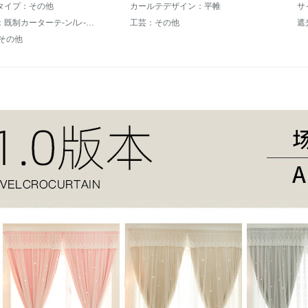
タイプ：その他
カールテデザイン：平帷
サ
ジャンル：既制カーターテ-ン/レ-スカーンテ-ン
工芸：その他
遮
:その他