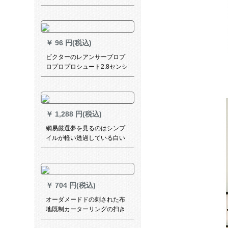
は、厚手遮光出窓のショウタ
ーターターターテーテーン半
遮光布寝室ベラダの色が2.0*
高2.0-フーク加工
￥
96 円(税込)
ビクターのレアンサープロプ
ロプロプロシュート2.8センシ
ング径管用
￥
1,288 円(税込)
網易厳選夢を見るのはシンプ
イルが軽い透過している白い
紗カラーテンビレッダ寝室掃
き出す窓窓の半遮光サーンバ
ーカザーテが白くて1.4 m幅x
2.6 m高（一枚）
￥
704 円(税込)
オーダメードドの刺された布
地既制カーターリングの扫き
出し窓レシューズのテーリン