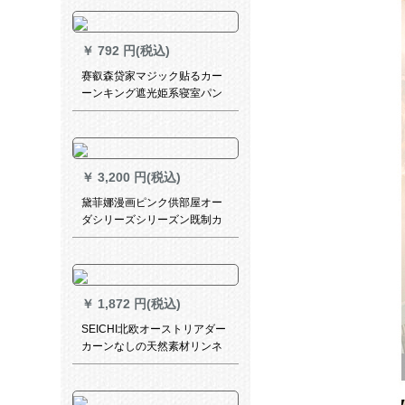
グリングリングリングリング
リングリングリングリング2.5
￥
792 円(税込)
赛叡森贷家マジック贴るカー
ーンキング遮光姫系寝室パン
チーに小さな窓を付けます。
￥
3,200 円(税込)
黛菲娜漫画ピンク供部屋オー
ダシリーズシリーズン既制カ
ーターテン寝室遮光扫き窓レ
レス6920-半遮光布-打孔既制
カーターテン1.9*2.7メトル高
*2枚(a+b)
￥
1,872 円(税込)
SEICHI北欧オーストリアダー
カーンなしの天然素材リンネ
ル遮光既制カールテッカーン
テーテーリング寝室オースト
リンカーターテーンテーン窓