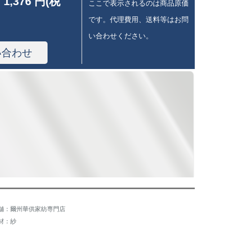
 1,376 円(税
ここで表示されるのは商品原価
です。代理費用、送料等はお問
い合わせください。
い合わせ
舗：爾州華供家紡専門店
材：紗