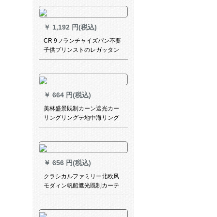
￥
1,192 円(税込)
CR 9フランチャイズパン不要
子供プリンストのレガッタン
遮熱遮光漫画ベビの寝室図案
プリンストの海賊WS-JL 110-
016
￥
664 円(税込)
美林盛景既制カーン遮光カー
リングリングテ地中海リング
寝室出窓扫き出し窓简韵-119
布-カレン色打孔加工(ナノリン
グリング送り)/一メトール価格
格
￥
656 円(税込)
クラシカルファミリー北欧风
モダィン帆船遮光既制カーテ
オシステムシステムシステム
システムシステムシステムシ
ステムシステム寝室ビエング