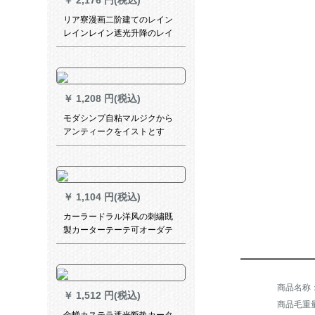
￥
2,176 円(税込)
リア寮漫画二阶建てのレイン
レインレイン遮光升降のレイ
ンカーターンリング不要アン
ズカラー-96
￥
1,208 円(税込)
モダシンプ自粘マルジクから
アンティークをイストとす
る。姫系遮光寝室の窓カード
テーテをインストルールなの
でください。テ`ルン既制のカ
ーンテ`ジ。テ-ンパープルの自
￥
1,104 円(税込)
贴の款幅は1.0 x高2.6枚です。
カーラードラル洋风の刺繍既
製カーターテーテ可オーダテ
ーテン厚手遮光リビエント寝
室ベランダー扫き出し窓レカ
ーンンンン
￥
1,512 円(税込)
商品毛重量：