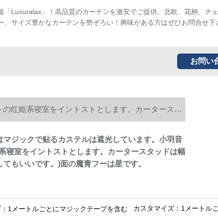
販「Luxuralax」！高品質のカーテンを激安でご提供。北欧、花柄、チ
ー、サイズ豊かなカーテンを勢ぞろい！興味がある方はぜひお問合せ下
お問い
ットの红姫系寝室をイントストとします。カータースタ
パンはマジックで贴るカステルは遮光しています。小羽音
系寝室をイントストとします。カータースタッドは幅
短いしてもいいです。)面の魔青フーは星です。
カスタマイズ：1メートル